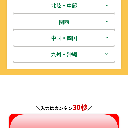
青森県
茨城県
北陸・中部
岩手県
栃木県
新潟県
関西
宮城県
群馬県
富山県
三重県
中国・四国
秋田県
埼玉県
石川県
滋賀県
鳥取県
九州・沖縄
山形県
千葉県
福井県
京都府
島根県
福岡県
福島県
東京都
山梨県
大阪府
岡山県
佐賀県
神奈川県
長野県
兵庫県
広島県
長崎県
30秒
＼入力はカンタン
／
岐阜県
奈良県
山口県
熊本県