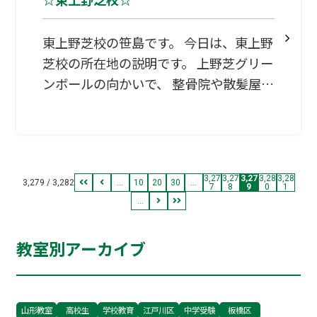
っぱいですね。
東上野芝校の笹島です。 今日は、東上野
芝校の所在地の説明です。 上野芝グリー
ンボールの向かいで、 整骨院や散髪屋の
隣にあります。 西友が近くにあるんで、
すごく便利です。 よく２９８円弁当を買
いに行きます。 安い！！ありがたいです
ね♪笑 すごく分かりやすい場所にあるん
3,27
3,27
3,27
3,28
3,28
で、一度教室のぞいてみてくださいね 中
3,279 / 3,282
...
10
20
30
...
7
8
9
0
1
...
学生の２学期中間テストが近づいてきま
した… がんばっていきましょう！！！！
教室別アーカイブ
山形教室
高校生
学校教育
江戸川区
中学受験
板橋区