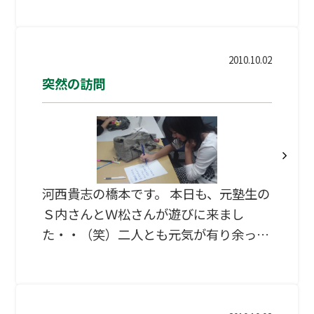
に定期テスト対策特訓講座を行います 内
容は、本番を想定した模擬テストや単元
別テスト対策です。 講師陣と「これは、
2010.10.02
絶対でるなぁ！これも押さえとかなあか
突然の訪問
んなぁ！！」と頭を悩ませ、議論しなが
ら、模擬テストを作成中です 塾外生も対
象なので、ぜひ参加してみてください 来
週からテスト一週間前に突入！みんな自
習に来るので、怒涛の一週間になりそう
河西貴志の橋本です。 本日も、元塾生の
だ。
Ｓ内さんとＷ松さんが遊びに来まし
た・・（笑）二人とも元気が有り余って
おり、満面の笑み（爆笑）+大きなあい
さつで教室に！！ 元気なのは良いことで
すが、今は授業中・・・（笑） クラブで