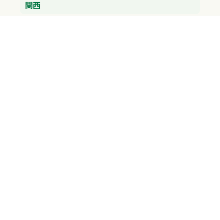
関西
兵庫県
大阪府
京都府
奈良県
滋賀県
三重県
和歌山県
中国・四国
広島県
香川県
愛媛県
徳島県
九州・沖縄
福岡県
佐賀県
長崎県
熊本県
沖縄県