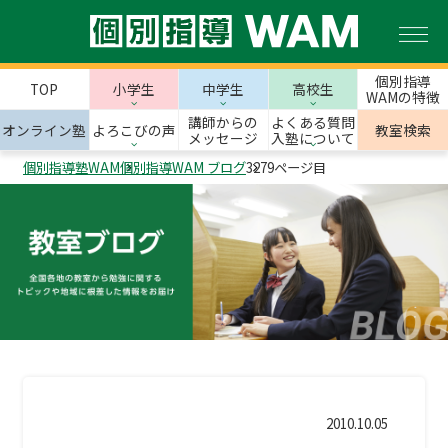
個別指導
TOP
小学生
中学生
高校生
WAMの特徴
講師からの
よくある質問
オンライン塾
よろこびの声
教室検索
メッセージ
入塾について
個別指導塾WAM
個別指導WAM ブログ
3279ページ目
2010.10.05