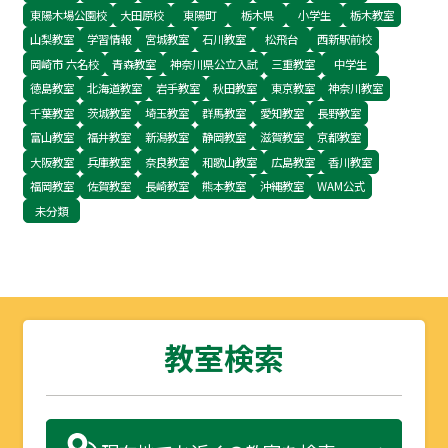
東陽木場公園校
大田原校
東陽町
栃木県
小学生
栃木教室
山梨教室
学習情報
宮城教室
石川教室
松飛台
西新駅前校
岡崎市 六名校
青森教室
神奈川県公立入試
三重教室
中学生
徳島教室
北海道教室
岩手教室
秋田教室
東京教室
神奈川教室
千葉教室
茨城教室
埼玉教室
群馬教室
愛知教室
長野教室
富山教室
福井教室
新潟教室
静岡教室
滋賀教室
京都教室
大阪教室
兵庫教室
奈良教室
和歌山教室
広島教室
香川教室
福岡教室
佐賀教室
長崎教室
熊本教室
沖縄教室
WAM公式
未分類
教室検索