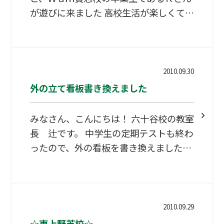
が遊びに来ました 高校生活が楽しくて仕
方がないみたいで、安心しました。遊び
も大事やけど、勉強もやらんとね・・・
『遊ぶときは、遊ぶ。勉強するときは、
するやで。』と、言うと満面の笑みで、
2010.09.30
『先生！わかった～！』と自転車に飛び
外の立て看板書き換えました
乗り、降りしきる雨の中、嵐のように消
えて行きました（立ちこぎで・・） 僕の
みなさん、こんにちは！ 六十谷校の教室
投げかけた最後の言葉が、Ｒさんには届
長 辻です。 中学生の定期テストも終わ
いたのでしょうか・・・・。（笑） 帰り
ったので、外の看板を書き換えました！
に手紙をくれました・・・。ありがとう
実は・・・書き換えたのは、なんと、当
塾生の小５の女の子です！！ 友達紹介キ
ャンペーンのお知らせ＆四コママンガ付
きです。 なかなか良くかけてますよ。
2010.09.29
Ｗamのキャンペーンはお得なことがい
☆東上野芝校☆