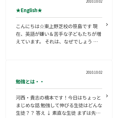
頑張ってること、学校のこと、プライベ
2010.10.02
ートなこといろいろ（一方的に・・・）
★English★
話をしてくれました 自分自身の人生を振
り返った時に、学校とか家族とか様々な
こんにちは☆東上野芝校の笹島です 現
思い出がありますが、中学時代に通って
在、英語が嫌い＆苦手な子どもたちが増
いた塾の思い出なんて、私はひとつもあ
えています。 それは、なぜでしょう 本
りません・・ 勉強漬けの毎日も塾にとっ
格的に英語の勉強が始まる中学校 その中
ては、大切でしょう。だって塾なんです
学校の最初の英語の授業で 英語の基盤と
からでも、勉強以外でも子供たちのチカ
なるアルファベット、ローマ字ともに数
ラになれることだって、私たちにはある
回、少なければ各１,２回の授業で流し
2010.10.02
はず！！ 学校の先
て、単語・文法の勉強に進んでいってし
勉強とは・・
まうのです。 昔は、その基盤を勉強する
時間がもっとありました。 (※その代わ
河西・貴志の橋本です！今日はちょっと
り、昔よりも小学校でアルファベット＆
まじめな話 勉強して伸びる生徒はどんな
ローマ字に触れる時間を増やしているよ
生徒？？ 答え ↓ 素直な生徒 まずは先生
うですが…そう簡単には…。) その背景