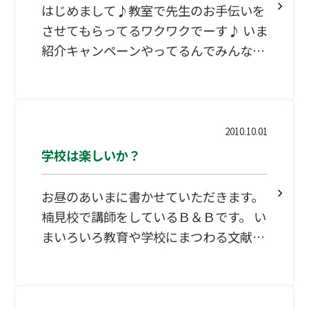
域も多かったようです。みなさんくれぐ
はじめまして♪教室で先生のお手伝いを
れも体調には気をつけてください。 とこ
させてもらってるワクワクでーす♪ いま
ろで、秋といえば皆さんは何を思い浮か
紹介キャンペーンやってるんでみんな友
べますか。よく、食欲、読書、スポーツ
だちとか連れてきてね。 またあたしも
などが挙げられますね。何かと忙しい冬
時々かきこませてもらうんでみて下さい
の季節が始まるまでに、普段やろうと思
ね☆
ってもなかなか取り組めてないこと何か
2010.10.01
に手を
学校は楽しいか？
お昼のあいまに書かせていただきます。
楠見校で講師をしているＢ＆Ｂです。 い
まいろいろ教育や学校にまつわる文献を
読んでいるわけですが、みなさんは学校
や塾を好きあるいは好きだったでしょう
か。僕はどちらかといえば好きでした。