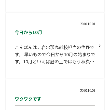
や親の言うことを、素直に聞いて実行す
には、ゆとり教育で授業日数、また授業
ることだと思います。 先生： 「これ宿
時間が削減された要因が考えられるでし
題ね！ちょっと多いけど、頑張って！」
ょう。学校の先生は、無理…
Ａさん：「うん頑張る！」 先生：「これ
2010.10.01
宿題ね！来週までにするんやで！」Ｂさ
今日から10月
ん：「やらへん！嫌やし！だるいし！」
どちらが良いかは言わなくてもわかりま
こんばんは。岩出那高前校担当の住野で
すね・・・。 素直さとは，親や学校や塾
す。 早いもので今日から10月の始まりで
の先生達の言うことを，受け入れ、期日
す。10月といえば暦の上ではもう秋真っ
までにやり抜くこと。 たとえ，その内容
盛りのはずなのですが、今日の近畿各地
が難しく、辛いことであっても，必ずや
の最高気温は27度を超えていたとのこと
り遂げることが大切。 嫌でもやり遂げる
です。ちなみに25度を超えると夏日とい
には「根性」が必要ですが、「根性」と
いますが、もう10月になるのですが。一
2010.10.01
は、
方、最低気温はと言うと13度のところも
ワクワクです
あったくらいで、寒暖差が10度以上の地