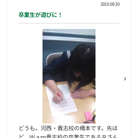
特に塾は学校にはない先生との濃密な時
2010.09.30
間があって今でも印象に残っています
卒業生が遊びに！
ね。 さて、近代日本で子供が学校に行く
ようになった動機のひとつは、家の仕事
を手伝わなくてもよくなるというのが大
きかったらしいですね。家で農作業をや
らされるよりは学校にいった方が楽だ
し、友達にも会えるというのが、子供の
側のインセンティブだったわけです。し
かし、少なくとも高度成長期以降、子供
が働かなくてもいいように…
どうも。河西・貴志校の橋本です。先ほ
ど、Ｗａｍ貴志校の卒業生であるＲさん