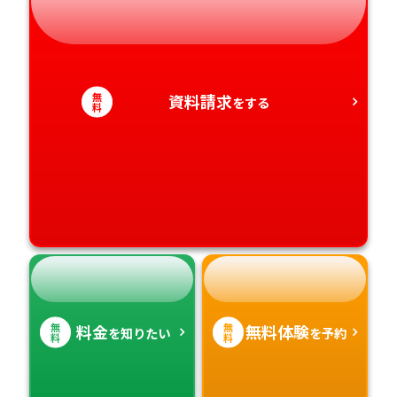
静岡県
和歌山県
徳島県
大分県
愛知県
香川県
宮崎県
無
資料請求
をする
料
愛媛県
鹿児島県
高知県
沖縄県
無
無
料金
無料体験
を知りたい
を予約
料
料