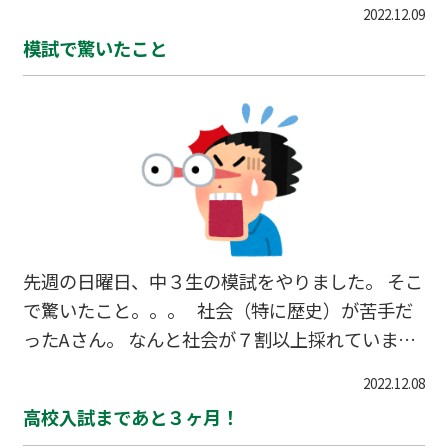
2022.12.09
模試で驚いたこと
先週の日曜日、中３生の模試をやりました。 そこ
で驚いたこと。。。 社会（特に歴史）が苦手だ
ったAさん。 なんと社会が７割以上採れていまし
た！ しかも、点数では得意の数学を上回る結果
2022.12.08
に！ 約３ヶ月、授業で歴史の振り返りをやった
高校入試まであと３ヶ月！
成果だと思いますが、 こんなに結果として出てき