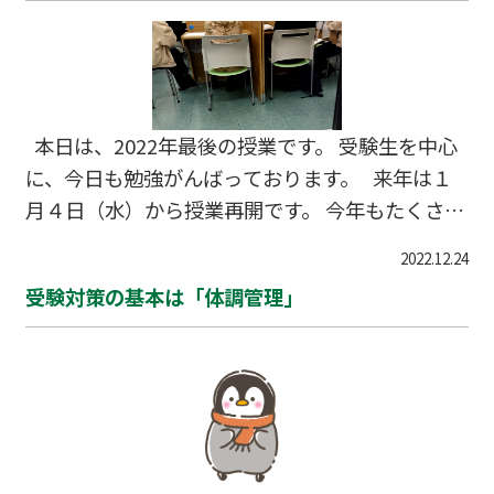
本日は、2022年最後の授業です。 受験生を中心
に、今日も勉強がんばっております。 来年は１
月４日（水）から授業再開です。 今年もたくさん
の方にお世話になって、無事終えることができま
2022.12.24
した。 本当にありがとうござます。 来年もよろし
受験対策の基本は「体調管理」
くお願いいたします。 それでは、よいお年を♪