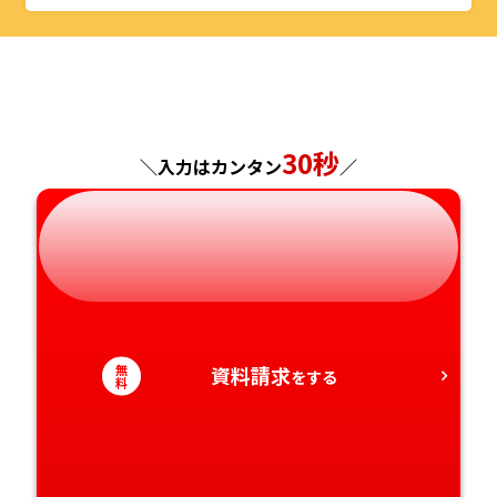
山形県
千葉県
福井県
京都府
島根県
福岡県
福島県
東京都
山梨県
大阪府
岡山県
佐賀県
神奈川県
長野県
兵庫県
広島県
長崎県
30秒
＼入力はカンタン
／
岐阜県
奈良県
山口県
熊本県
静岡県
和歌山県
徳島県
大分県
愛知県
香川県
宮崎県
無
資料請求
をする
愛媛県
鹿児島県
料
高知県
沖縄県