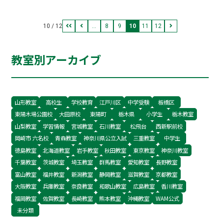
も楽しみです♪
10 / 12
...
8
9
10
11
12
教室別アーカイブ
山形教室
高校生
学校教育
江戸川区
中学受験
板橋区
東陽木場公園校
大田原校
東陽町
栃木県
小学生
栃木教室
山梨教室
学習情報
宮城教室
石川教室
松飛台
西新駅前校
岡崎市 六名校
青森教室
神奈川県公立入試
三重教室
中学生
徳島教室
北海道教室
岩手教室
秋田教室
東京教室
神奈川教室
千葉教室
茨城教室
埼玉教室
群馬教室
愛知教室
長野教室
富山教室
福井教室
新潟教室
静岡教室
滋賀教室
京都教室
大阪教室
兵庫教室
奈良教室
和歌山教室
広島教室
香川教室
福岡教室
佐賀教室
長崎教室
熊本教室
沖縄教室
WAM公式
未分類