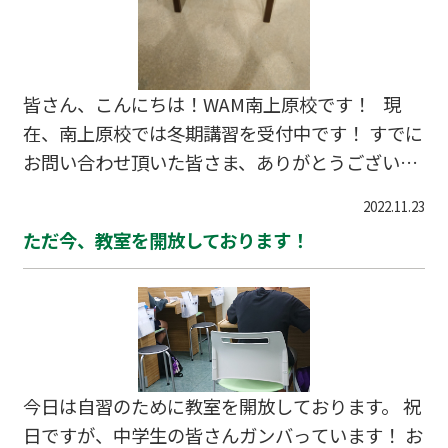
皆さん、こんにちは！WAM南上原校です！ 現
在、南上原校では冬期講習を受付中です！ すでに
お問い合わせ頂いた皆さま、ありがとうございま
す。 入塾されていなくても、冬期講習だけ受講
2022.11.23
することも可能です！ 受験生は最後の追い込み
ただ今、教室を開放しております！
のために！ 受験生以外はこれまでの復習や新学期
の準備！ 定期テスト対策や、苦手克服のために単
元を絞って学習！ 短期集中だからこそできる対策
方法があります！ 興味のある方はどうぞお気軽
にお問い合わせください(*´ω`)ノ 今なら４回分
の授業が無料となるキャンペーンも実施中！ 無料
今日は自習のために教室を開放しております。 祝
体験も随時受付しています！
日ですが、中学生の皆さんガンバっています！ お