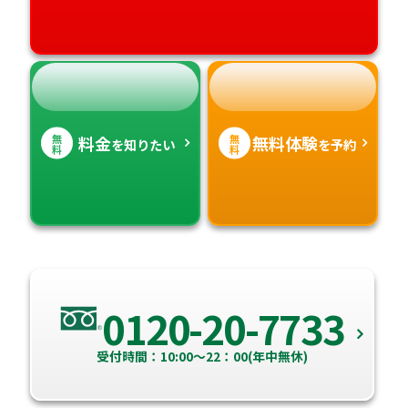
無
無
料金
無料体験
を知りたい
を予約
料
料
0120-20-7733
受付時間：10:00～22：00(年中無休)