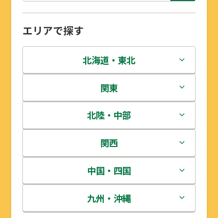
エリアで探す
北海道・東北
北海道
関東
青森県
茨城県
北陸・中部
岩手県
栃木県
新潟県
関西
宮城県
群馬県
富山県
三重県
中国・四国
秋田県
埼玉県
石川県
滋賀県
鳥取県
九州・沖縄