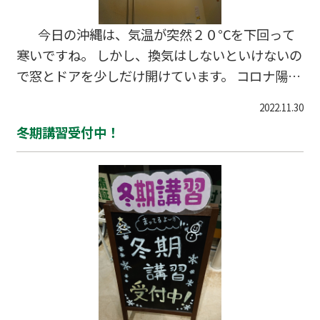
今日の沖縄は、気温が突然２０℃を下回って
寒いですね。 しかし、換気はしないといけないの
で窓とドアを少しだけ開けています。 コロナ陽性
者がまた増加しているようなので、油断はできま
2022.11.30
せん。 生徒、保護者の皆さまも、体調にはお気を
冬期講習受付中！
付けくださいませ。 特に受験生は、これからの一
日一日はとても貴重なものです。 睡眠の時間もし
っかり確保して、規則正しい生活を心がけましょ
う。 入口にはアルコールを置いています。 来塾
される方は、まずワンプッシュをお願いします。