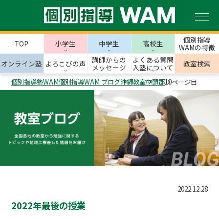
個別指導
TOP
小学生
中学生
高校生
WAMの特徴
講師からの
よくある質問
オンライン塾
よろこびの声
教室検索
メッセージ
入塾について
個別指導塾WAM
個別指導WAM ブログ
沖縄教室
中頭郡
10ページ目
2022.12.28
2022年最後の授業