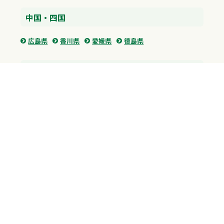
中国・四国
広島県
香川県
愛媛県
徳島県
九州・沖縄
福岡県
佐賀県
長崎県
熊本県
沖縄県
プライバシーポリシー
H.M.GROUP
WAMからのお知らせ
サイトマップ
自習室利用申込
成績保証制度 利用申込