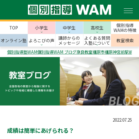
個別指導
TOP
小学生
中学生
高校生
WAMの特徴
講師からの
よくある質問
オンライン塾
よろこびの声
教室検索
メッセージ
入塾について
個別指導塾WAM
個別指導WAM ブログ
奈良教室
橿原市
橿原神宮前駅前校
2022.07.25
成績は簡単にあげられる？