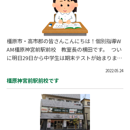
度】などから評価されています。 【知識・技能】
はテストの点数から判断することが多いようです
が、ただ回答を答える問題ではなく例えば算数で
あれば、なぜそのような答えになるのかなどの知
識も必要になってきます。【思考・判断・表現…
橿原市・高市郡の皆さんこんにちは！個別指導W
AM橿原神宮前駅前校 教室長の横田です。 つい
に明日29日から中学生は期末テストが始まります
ね。ついこの間中間テストが終わったばかりなの
2022.05.24
に。と思っている方も多いと思います。先週は自
橿原神宮前駅前校です
習スペースが生徒でいっぱいになりました。皆さ
ん期末テストに対してやる気いっぱいです！この
期末テストを乗り越えれば夏休みが待っていま
す。最高学年の方は最後の夏の大会も近いです
ね。進路や勉強のことは個別指導WAM橿原神宮前
駅前校で解決いたしますので皆さんは目の前の期