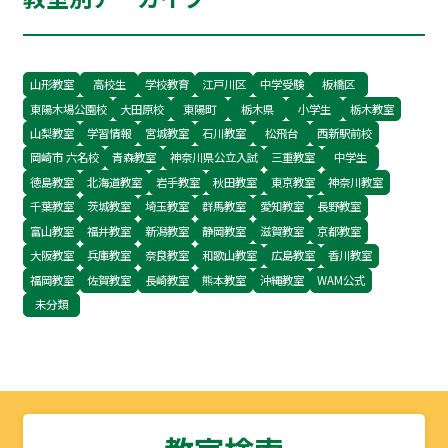
ーン盛り沢山でスタート致しております！ この
機会にぜひご入塾をご検討されてみてはいかがで
しょうか？ 高校生の皆さんはもちろんのこと、
小中学校の皆さん、ここ個別指導Wam橿原神宮
山形教室
高校生
学校教育
江戸川区
中学受験
板橋区
東陽木場公園校
大田原校
東陽町
栃木県
小学生
栃木教室
前
山梨教室
学習情報
宮城教室
石川教室
松飛台
西新駅前校
岡崎市 六名校
青森教室
神奈川県公立入試
三重教室
中学生
徳島教室
北海道教室
岩手教室
秋田教室
東京教室
神奈川教室
千葉教室
茨城教室
埼玉教室
群馬教室
愛知教室
長野教室
富山教室
福井教室
新潟教室
静岡教室
滋賀教室
京都教室
大阪教室
兵庫教室
奈良教室
和歌山教室
広島教室
香川教室
福岡教室
佐賀教室
長崎教室
熊本教室
沖縄教室
WAM公式
未分類