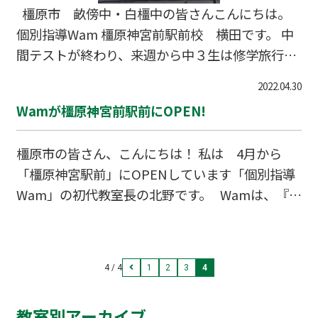
末テストに集中しましょう。 ただいま橿原神宮
橿原市 畝傍中・白橿中の皆さんこんにちは。
前駅前校では【20名様限定】で夏期講習キャ
個別指導Wam 橿原神宮前駅前校 横田です。 中
間テストが終わり、来週から中３生は修学旅行で
すね！修学旅行を楽しむためにもテストのやり直
2022.04.30
しをしっかり行い、次のテストに不安を残さない
Wamが橿原神宮前駅前にOPEN!
よう課題を解決しましょう。 もし、自分の課題や
勉強の仕方がわからない、何がわからないかがわ
橿原市の皆さん、こんにちは！ 私は 4月から
からないなどのお悩みがございましたらお気軽に
「橿原神宮駅前」にOPENしています「個別指導
ご連絡ください。 ５月に教室に就いた僕自身毎日
Wam」の初代教室長の北野です。 Wamは、『地
生徒と会えるのが楽しいです。皆さんとお会いで
域密着型』を念頭に運営し、『個別指導とオンラ
きる日を心よりお待ちしております。 奈良県橿
イン』を組み合わせたハイブリッド型授業など
原市久米町589-1 JOY橿原２F 0120-207-733
で、生徒さんの成績アップにつながる新たな授業
4 / 4
1
2
3
4
に成功しています。 4/1からOPENしており、新
規入塾者に限り、『8回授業無料』などキャンペ
教室別アーカイブ