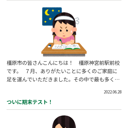
橿原市の皆さんこんにちは！ 橿原神宮前駅前校
です。 ７月、ありがたいことに多くのご家庭に
足を運んでいただきました。その中で最も多く尋
ねられた相談が成績のあげ方です。 皆さん簡単に
2022.06.28
成績が取れるなら取りたいですよね。 初めに、ど
ついに期末テスト！
のようにして成績がつけられているかご存じです
か。 学指導要領によって【知識・技能】【思
考・判断・表現】【主体的に学習に取り組む態