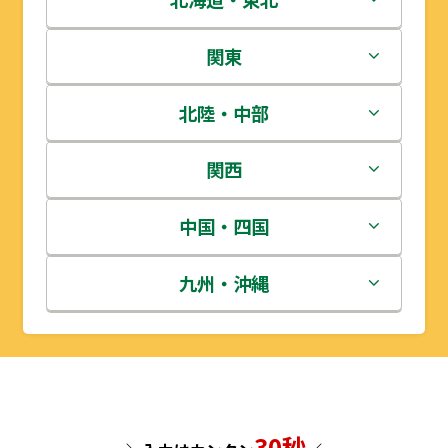
北海道
関東
青森県
茨城県
北陸・中部
岩手県
栃木県
新潟県
関西
宮城県
群馬県
富山県
三重県
中国・四国
秋田県
埼玉県
石川県
滋賀県
鳥取県
九州・沖縄
山形県
千葉県
福井県
京都府
島根県
福岡県
福島県
東京都
山梨県
大阪府
岡山県
佐賀県
30秒
神奈川県
長野県
兵庫県
広島県