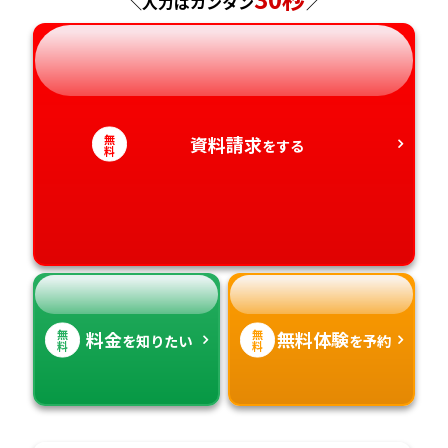
長崎県
＼入力はカンタン
／
岐阜県
奈良県
山口県
熊本県
静岡県
和歌山県
徳島県
大分県
無
資料請求
をする
料
愛知県
香川県
宮崎県
愛媛県
鹿児島県
高知県
沖縄県
無
無
料金
無料体験
を知りたい
を予約
料
料