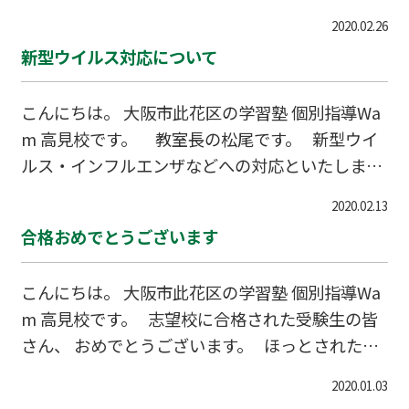
もしれませんが、 お互いに、気持ちをしっかり持
色々考えてみるので、 皆も考えてみてね。 &n
2020.02.26
ちましょう。 各々の考え・持ち場で、できること
b…
新型ウイルス対応について
をしましょう。 健康第一で、勉強も、お手伝い
も、しっかりしましょう。 一緒に頑張りましょ
こんにちは。 大阪市此花区の学習塾 個別指導Wa
う。 大丈夫です。 夜は必ず明けます。 Wamで
m 高見校です。 教室長の松尾です。 新型ウイ
一緒にがんばってみたい、成績を上げたい、どん
ルス・インフルエンザなどへの対応といたしまし
なところかお知りになられたい人は、お気軽にお
て、高見校では、生徒・講師の皆さんに、WHOの
電話ください。 小学１年生～６年生、中学１年生
2020.02.13
予防法などをご説明・お声かけさせて頂いており
～3年生、高校１年生～３年生・浪人生、一般…
合格おめでとうございます
ます。 ○石けん・水による、ひんばんな手洗い
（およびアルコールによる消毒） ※万一の感染
こんにちは。 大阪市此花区の学習塾 個別指導Wa
予防のため、トイレに共用タオルは置いておりま
m 高見校です。 志望校に合格された受験生の皆
せん。各自のハンカチか、手洗い場に設置のペー
さん、 おめでとうございます。 ほっとされたで
パータオルをご使用頂いております。 ○（自分
しょう。受験勉強よく頑張りましたね。 先ず
自身の）目・鼻・口などに、できる限り、手で触
2020.01.03
は、自分自身をほめてあげて下さい。 そして、お
れないこと …