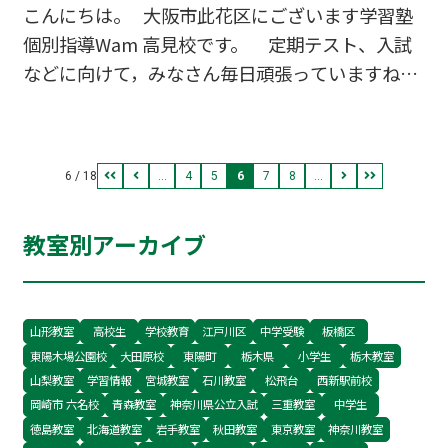
こんにちは。 大阪市此花区にございます学習塾
うです。 ご参考にして下さい。 Wam
個別指導Wam 高見校です。 定期テスト、入試
で一緒にがんばってみたい、成績を上げたい、 ど
などに向けて，みなさん毎日頑張っていますね。
んなところか知りたい人は お気軽にお電話くださ
一所懸命頑張っている姿はとても素敵です。 手洗
いね。 小学１年生～６年生、中学１…
い・うがいも行って、健康に気をつけながら、フ
ァイト！ たまに体や気持ちがしんどい時・・・
6 / 18
...
4
5
6
7
8
...
ありますよね（先生もある！） でも、そんな時こ
そ、笑顔(^_^)で過ごしましょう！（お互い
教室別アーカイブ
に！） 作った笑顔(^_^)、ぎこちない笑顔(^_
^)、(^_^)(^_^)(^_^) ＝から⇒ 気持ちが、きっ
と、元気になりますよ。 Wa…
山形教室
高校生
学校教育
江戸川区
中学受験
板橋区
東陽木場公園校
大田原校
東陽町
栃木県
小学生
栃木教室
山梨教室
学習情報
宮城教室
石川教室
松飛台
西新駅前校
岡崎市 六名校
青森教室
神奈川県公立入試
三重教室
中学生
徳島教室
北海道教室
岩手教室
秋田教室
東京教室
神奈川教室