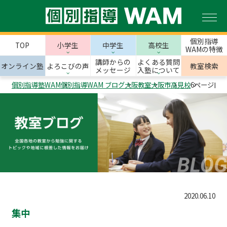
個別指導
TOP
小学生
中学生
高校生
WAMの特徴
講師からの
よくある質問
オンライン塾
よろこびの声
教室検索
メッセージ
入塾について
個別指導塾WAM
個別指導WAM ブログ
大阪教室
大阪市
高見校
6ページ目
2020.06.10
集中