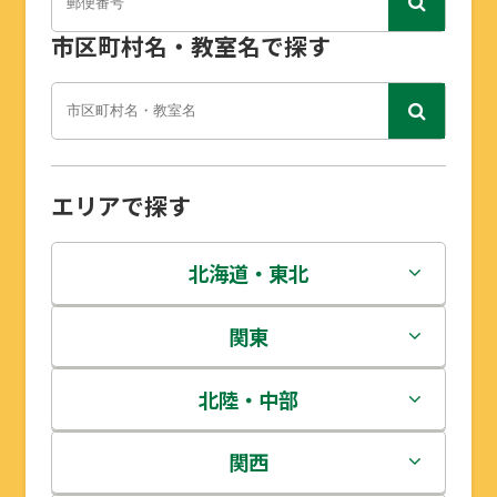
市区町村名・教室名で探す
エリアで探す
北海道・東北
北海道
関東
青森県
茨城県
北陸・中部
岩手県
栃木県
新潟県
関西