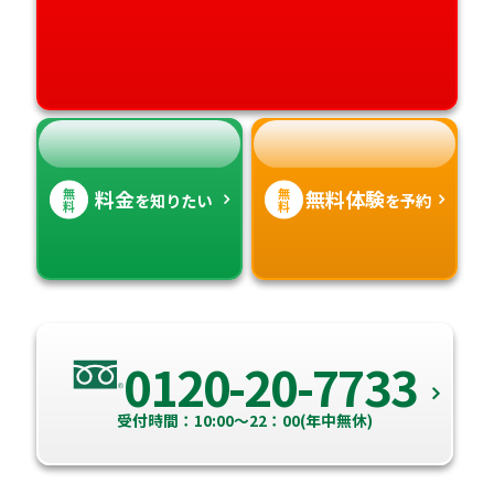
愛媛県
鹿児島県
高知県
沖縄県
無
無
料金
無料体験
を知りたい
を予約
料
料
0120-20-7733
受付時間：10:00～22：00(年中無休)