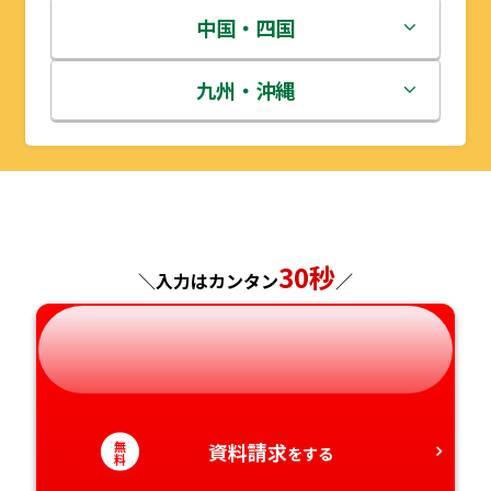
宮城県
群馬県
富山県
三重県
中国・四国
秋田県
埼玉県
石川県
滋賀県
鳥取県
九州・沖縄
山形県
千葉県
福井県
京都府
島根県
福岡県
福島県
東京都
山梨県
大阪府
岡山県
佐賀県
神奈川県
長野県
兵庫県
広島県
長崎県
30秒
＼入力はカンタン
／
岐阜県
奈良県
山口県
熊本県
静岡県
和歌山県
徳島県
大分県
無
愛知県
資料請求
香川県
宮崎県
をする
料