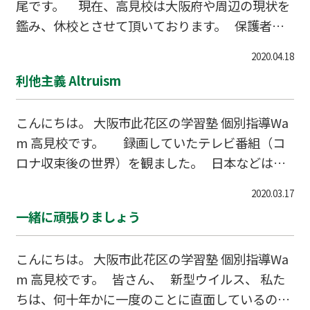
尾です。 現在、高見校は大阪府や周辺の現状を
がら、 新学年の勉強に一緒に取り組みます。 頑
鑑み、休校とさせて頂いております。 保護者
張りましょう！ Wamで一緒にがんばってみた
様、お子様から学業に対する不安の声を多く頂戴
い、成績を上げたい、どんなところ…
2020.04.18
しております。 高見校では、南加賀屋校と合同
利他主義 Altruism
で、無料でオンライン集団授業を実施しておりま
す。 新型ウイルスの一日も早い収束を願いま
こんにちは。 大阪市此花区の学習塾 個別指導Wa
す。 皆様、くれぐれも、ご自愛下さいませ。
m 高見校です。 録画していたテレビ番組（コ
ロナ収束後の世界）を観ました。 日本などは大
丈夫なようです。（先ずは安心かな） でも、少し
2020.03.17
しんどくなりそうな国もあるそうです。 民主主
一緒に頑張りましょう
義や透明性が少し大変に、など公民・政治経済で
出てくる言葉が。 そして、ラテン系（根明の）
こんにちは。 大阪市此花区の学習塾 個別指導Wa
フランス人が、 「人生を、ポジティブ・前向き
m 高見校です。 皆さん、 新型ウイルス、 私た
に」と言われ、加えて、 「これまでも大切です
ちは、何十年かに一度のことに直面しているのか
が、今こそ利他主義（Altruism）」。 先生も、