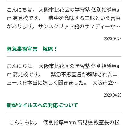
こんにちは。 大阪市此花区の学習塾 個別指導Wa
m 高見校です。 集中を意味する三昧という言葉
があります。 サンスクリット語のサマディーから
きており、 スポーツなどで言われる「ゾーンに入
2020.05.25
る」状態です。 今 に集中する。 目の前のこ
緊急事態宣言 解除！
と に集中する。 皆で頑張りましょう！ 小学１
年生～６年生、中学１年生～3年生、高校１年生
こんにちは。 大阪市此花区の学習塾 個別指導Wa
～３年生・浪人生、一般の方など対象の成績アッ
m 高見校です。 緊急事態宣言が解除されたニ
プ、中間テスト・期末テスト対策、実力テスト・
ュースを本当に嬉しく聞きました。 大阪市立小
模試対策、中学入試、高校入試、大学入試など、
中学校は6月1～12日は午前・午後に分けて授業を
単科目～５教科までの個別指導をしております。
2020.04.23
行い 15日からはいよいよ通常授業など、 大阪・
また、現役東大生らによるオンライ
新型ウイルスへの対応について
関西の全ての小中高校が通常授業再開に向けて動
いています。 Wamの先生達も、引き続き、感染
こんにちは。 個別指導Wam 高見校 教室長の松
防止（換気・手洗い・マスクなど）に気をつけな