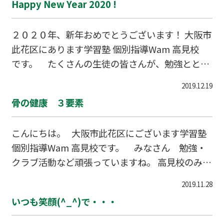
Happy New Year 2020 !
うちの方々に感謝ですね。 教室内で一緒に勉強
しながら励ましてくれた先輩たちや後輩たちにも
２０２０年、新年おめでとうございます！ 大阪市
感謝ですね。 少し、ゆっくりされて下さい。 そ
此花区にあります学習塾 個別指導Wam 高見校
して、次の目標に向かって、また、進んで下さ
です。 たくさんの生徒の皆さんが、勉強ととも
い。 おうちの皆さま、おめでとうございます。
に、クラブ活動（運動・文化）も頑張っています
おつかれさまでした。 Wamで一緒にがん…
2019.12.19
ね！ Ｗａｍ高見校の生徒たちも頑張っています！
骨の健康 ３要素
新聞で、アメリカのプロバスケットボールＮＢ
Ａで活躍中の 八村 塁 選手の記事を読みまし
こんにちは。 大阪市此花区にございます学習塾
た。 （塁選手の）小学校の時の先生によると、彼
個別指導Wam 高見校です。 みなさん 勉強・
は小学生の頃は「何ごともめんどうがる、すぐあ
クラブ活動など頑張っていますね。 高見校のみん
きらめる」子供だったそうです。陸上の大会に出
なも毎日頑張っていますね。 手洗い・うがい・
るのも途中でやめてしまったそうです。 その後、
2019.11.28
マスクなどで、風邪の予防もしっかりして下さい
中学でバスケットボールに出会い、高校で全国３
いつも笑顔(^_^)で・・・
ね。 ところで、骨の健康 ３要素って知ってい
連覇するまでに・・…
ますか？ カルシウム 日光浴 運動 だそ