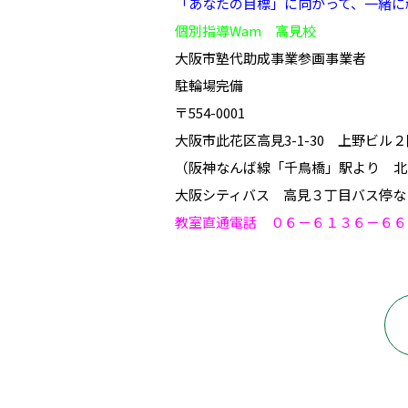
「あなたの目標」に向かって、一緒に
個別指導Wam 高見校
大阪市塾代助成事業参画事業者
駐輪場完備
〒554-0001
大阪市此花区高見3-1-30 上野ビル
（阪神なんば線「千鳥橋」駅より 北
大阪シティバス 高見３丁目バス停な
教室直通電話 ０６－６１３６－６６