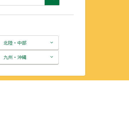
北陸・中部
新潟県
九州・沖縄
富山県
福岡県
石川県
佐賀県
福井県
長崎県
山梨県
熊本県
長野県
大分県