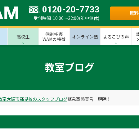
0120-20-7733
無料
受付時間 10:00～22:00(年中無休)
個別指導
高校生
オンライン塾
よろこびの声
WAMの特徴
教室ブログ
教室
大阪市
高見校のスタッフブログ
緊急事態宣言 解除！