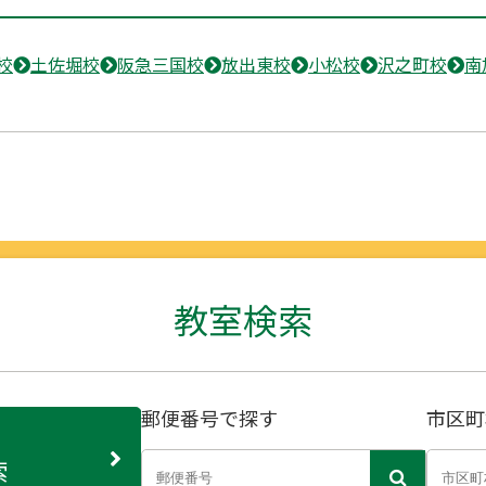
校
土佐堀校
阪急三国校
放出東校
小松校
沢之町校
南
教室検索
郵便番号で探す
市区町
索