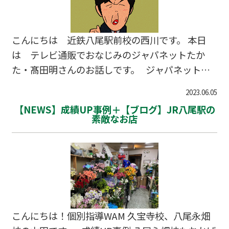
背負った人がいた！！【ブログ】 第47号 2023/
10/19 塾生とラミネート！【ブログ】 第46号 20
23/10/5 地名クイズ+薫英女学院と星翔の訪問録
こんにちは 近鉄八尾駅前校の西川です。 本日
【ブログ】 第45号 …
は テレビ通販でおなじみのジャパネットたか
た・髙田明さんのお話しです。 ジャパネットた
かた・髙田明は、なぜ何をやっても結果を出すの
2023.06.05
か？ 苦労と失敗は一つもない 最初の５年くらい
【NEWS】成績UP事例＋【ブログ】JR八尾駅の
はよそのスタジオを借りて番組をつくっていまし
素敵なお店
た。 ところが、パソコンが登場してくると、３か
月に１回新商品が出るようになり、 制作会社にお
願いしていたら間に合わない。 それで自社スタジ
オをつくり始めたんです。 これは一つのチャレン
ジであり、ターニングポイントですね。 自社スタ
ジオがなかったらいまのジャパネットはありませ
こんにちは！個別指導WAM 久宝寺校、八尾永畑
んから。 不可能と言われたんですけど、一所懸