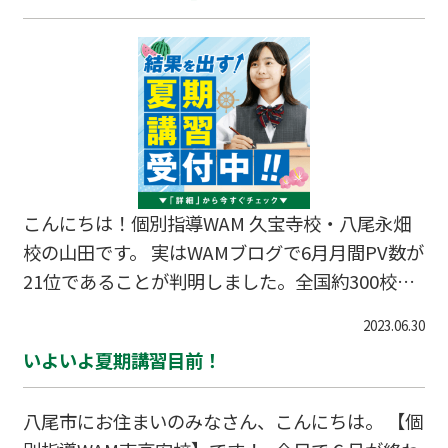
こんにちは！個別指導WAM 久宝寺校・八尾永畑
校の山田です。 実はWAMブログで6月月間PV数が
21位であることが判明しました。全国約300校あ
るうちの、ブログを投稿している200校の10％に
2023.06.30
食い込んできたといったところでしょうか？イヤ
いよいよ夏期講習目前！
ー頑張った甲斐があったなあと思うと同時に、
「もっとできることあるんちゃうか？」「動画編
八尾市にお住まいのみなさん、こんにちは。 【個
集しているわけでもないねんから毎日でも出せる