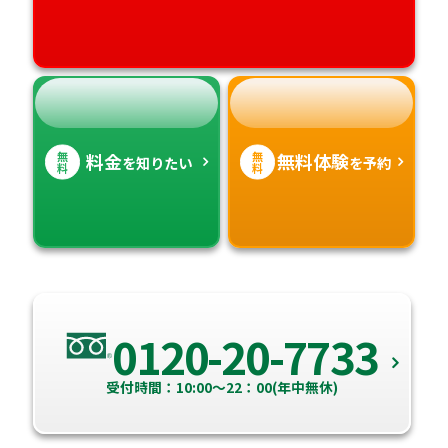
無
無
料金
無料体験
を知りたい
を予約
料
料
0120-20-7733
受付時間：10:00～22：00(年中無休)