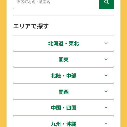
エリアで探す
北海道・東北
北海道
関東
青森県
茨城県
北陸・中部
岩手県
栃木県
新潟県
関西
宮城県
群馬県
富山県
三重県
中国・四国
秋田県
埼玉県
石川県
滋賀県
鳥取県
九州・沖縄