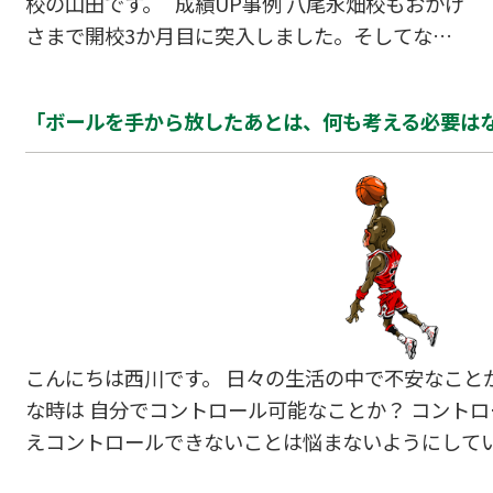
校の山田です。 成績UP事例 八尾永畑校もおかげ
命…
さまで開校3か月目に突入しました。そしてなん
と五月の中間テストでものすごい点数がUPした
塾生がいらっしゃいましたので紹介いたします。
「ボールを手から放したあとは、何も考える必要は
中学２年生 女子 ： 数学 15点 UP！！（5
5⇒70、入塾2か月） さらに、５教科合計も伸
び、ご本人も保護者様も大喜びしてくださいまし
た。 担当講師よりコメント「宿題を多めに出して
もしっかり取り組んでくれた結果が出ましたね。
本当に嬉しいです。」 成績UP事例 まだありま
す！ 中学２年生 男子 ： 5教科 9点UP！！
（全教科UP！、入塾2…
こんにちは西川です。 日々の生活の中で不安なこと
な時は 自分でコントロール可能なことか？ コントロ
えコントロールできないことは悩まないようにしてい
の神様」と言われたマイケル・ジョーダン の言葉