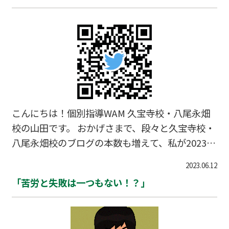
こんにちは！個別指導WAM 久宝寺校・八尾永畑
校の山田です。 おかげさまで、段々と久宝寺校・
八尾永畑校のブログの本数も増えて、私が2023/
1/29に記事を書き始めてからこれで50本になりま
2023.06.12
した。 そろそろまとめページが必要だなと思いま
「苦労と失敗は一つもない！？」
したので、作成いたしました。 2023/11/2現在、
ブログ 48本＋ NEWS 14本 ★ブログ 最新
記事 リンク集 第48号 2023/11/2 竹馬にササを