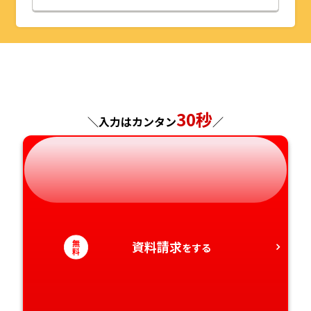
山形県
千葉県
福井県
京都府
島根県
福岡県
福島県
東京都
山梨県
大阪府
岡山県
佐賀県
神奈川県
長野県
兵庫県
広島県
長崎県
30秒
＼入力はカンタン
／
岐阜県
奈良県
山口県
熊本県
静岡県
和歌山県
徳島県
大分県
愛知県
香川県
宮崎県
無
資料請求
をする
料
愛媛県
鹿児島県
高知県
沖縄県