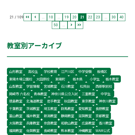
たあとは、何もできないのだから。 ボールを手か
必要はない。」 皆さんも是非 座右の銘としてお
21 / 109
...
10
...
19
20
21
22
23
...
30
40
・・・・・・・・・・・・・・・・・・・・・・・
50
...
教育・進路相談等 随時承っております。 下記まで
教室別アーカイブ
山形教室
高校生
学校教育
江戸川区
中学受験
板橋区
東陽木場公園校
大田原校
東陽町
栃木県
小学生
栃木教室
山梨教室
学習情報
宮城教室
石川教室
松飛台
西新駅前校
岡崎市 六名校
青森教室
神奈川県公立入試
三重教室
中学生
徳島教室
北海道教室
岩手教室
秋田教室
東京教室
神奈川教室
千葉教室
茨城教室
埼玉教室
群馬教室
愛知教室
長野教室
富山教室
福井教室
新潟教室
静岡教室
滋賀教室
京都教室
大阪教室
兵庫教室
奈良教室
和歌山教室
広島教室
香川教室
福岡教室
佐賀教室
長崎教室
熊本教室
沖縄教室
WAM公式