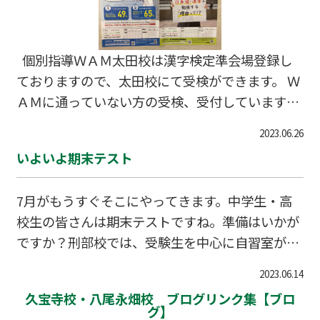
と新しく講師に書いていただいた看板です。非常
にかわいく描いていただけたのでお気に入りで
す。 さらに、自習室に机を４つも増備しました！
個別指導ＷＡＭ太田校は漢字検定準会場登録し
組み立てが大変でした…。 このように久宝寺をガ
ておりますので、太田校にて受検ができます。 Ｗ
ンガン
ＡＭに通っていない方の受検、受付しています
(過去累計20名以上の方が外部受検されていま
2023.06.26
す)。 検定料等は、漢字検定ホームページをご確
いよいよ期末テスト
認ください。 https://www.kanken.or.jp/kanke
n/ ☆【日程】2023年８月23日(水) ☆【時間】午
7月がもうすぐそこにやってきます。中学生・高
後１時からの予定です ☆【検定料】準会場検定
校生の皆さんは期末テストですね。準備はいかが
料：２級3,500円、準２級から４級2,500円、５級
ですか？刑部校では、受験生を中心に自習室が大
から７級2,000円、８級から10級1,500円 ☆【申
盛況です。 みんな自習に来てくださいね。 只今、
込】７月17日(月祝)まで ☆【方法】一度教室へお
2023.06.14
刑部校では友人紹介キャンペーン開催中。 紹介C
電話
久宝寺校・八尾永畑校 ブログリンク集【ブロ
Pチラシ 2023夏【刑部校】友人紹介
グ】