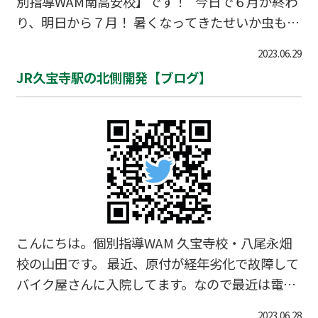
別指導WAM南高安校】です！ 今日で６月が終わ
んちゃうか？」と心を鬼にせねばならぬなと感じ
り、明日から７月！ 暑くなってきたせいか虫も多
ております。 ★本題 さて、個別指導WAM公式か
くなってきました。 私は虫と雨がとても苦手です
らYouTube動画がリリースされていますね。➡
2023.06.29
が、 なんとか雨にも虫にも暑さにも負けず日々気
逆転合格の味方 WAMチャンネル このチャンネル
JR久宝寺駅の北側開発【ブログ】
合いで乗り切っております。笑 そして、今日で
をチェックしたと…
曙川中学校・南高安中学校・高安中学校の期末テ
ストが終了します。 １年生にとっては、初めての
期末テストでした。 中間テストとは違い９科
目・・・ うまく計画をたて、テストを迎えること
ができましたか？ 思い通りにテスト勉強はできま
したか？ 思ってたより量が・・・ 計画的に勉強
ができなかった
こんにちは。個別指導WAM 久宝寺校・八尾永畑
校の山田です。 最近、原付が経年劣化で故障して
バイク屋さんに入院してます。なので最近は電車
通勤です。 久宝寺校からすぐ近く、JR久宝寺駅は
2023.06.28