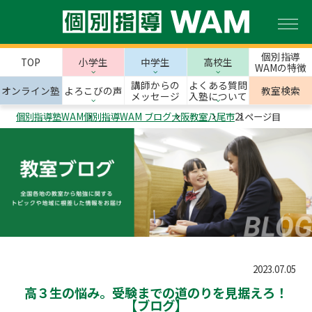
個別指導
TOP
小学生
中学生
高校生
WAMの特徴
講師からの
よくある質問
オンライン塾
よろこびの声
教室検索
メッセージ
入塾について
個別指導塾WAM
個別指導WAM ブログ
大阪教室
八尾市
21ページ目
2023.07.05
高３生の悩み。受験までの道のりを見据えろ！
【ブログ】