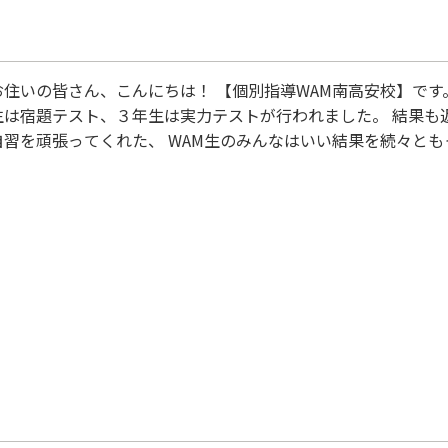
お住いの皆さん、こんにちは！ 【個別指導WAM南高安校】です
生は宿題テスト、３年生は実力テストが行われました。 結果も
自習を頑張ってくれた、 WAM生のみんなはいい結果を続々と
生徒さんでは、英語の実力テスト４０点UP！！！ 素晴らしい頑
打ち勝った結果ですね。おめでとう！ そして、２学期中間テス
ンペーンも実施しておりますので、ぜひこの機会に 個別指導W