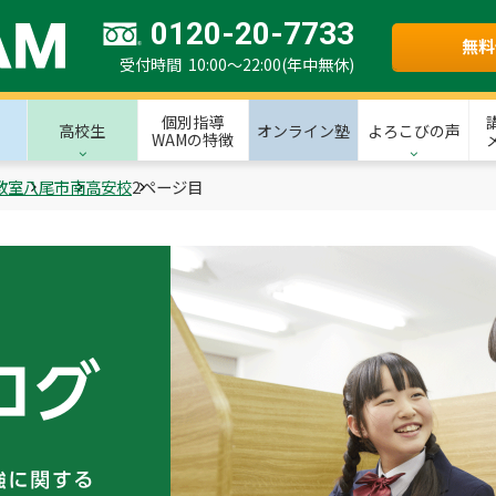
0120-20-7733
無料
受付時間 10:00～22:00(年中無休)
個別指導
高校生
オンライン塾
よろこびの声
WAMの特徴
教室
八尾市
南高安校
2ページ目