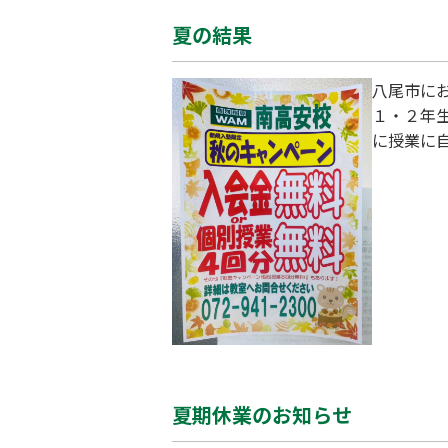
夏の結果
八尾市に
１・２年
に授業に
中３生の
の誘惑に
得なキャ
う！
夏期休業のお知らせ