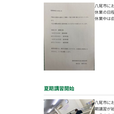
八尾市にお
休業の日程
休業中は
ぜひ南高
夏期講習開始
八尾市に
期講習が