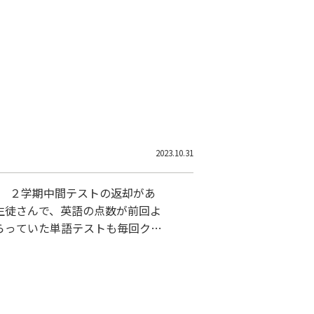
2023.10.31
。 ２学期中間テストの返却があ
生徒さんで、英語の点数が前回よ
らっていた単語テストも毎回クリ
くて、表彰状を贈呈しました。笑
です。 冬の無料体験も受け付け