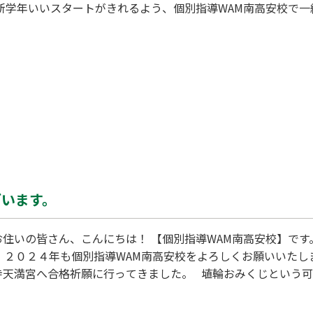
ひ新学年いいスタートがきれるよう、個別指導WAM南高安校で
ざいます。
お住いの皆さん、こんにちは！ 【個別指導WAM南高安校】です
。 ２０２４年も個別指導WAM南高安校をよろしくお願いいたし
格祈願に行ってきました。 埴輪おみくじという可愛い埴輪のおみくじがあったの
みましたが 【小吉】でした。笑 今年もたくさんの方々と素敵
♪ 私立高校入試まで残すところ２０日です！！！ 嬉しいこと