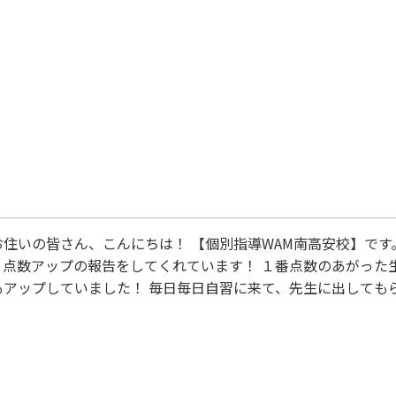
お住いの皆さん、こんにちは！ 【個別指導WAM南高安校】です
と点数アップの報告をしてくれています！ １番点数のあがった
もアップしていました！ 毎日毎日自習に来て、先生に出しても
がんばった成果がでたので、本人も大喜びでした！！ 私も嬉し
状を作るので、期末テストも頑張ってね！！ 明日からは１１月
す。 お気軽にお問合せください♪