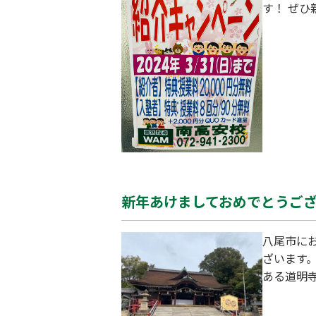
す！ ぜ
新年あけましておめでとうご
八尾市に
ざいます
ある道明寺天満宮へ合
で引いて
に。(^^