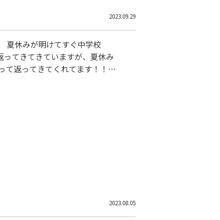
2023.09.29
。 夏休みが明けてすぐ中学校
返ってきてきていますが、夏休み
もって返ってきてくれてます！！
張りでした！ 夏休みにたくさん
トも近づいてきました。 秋のお
AM南高安校で一緒に頑張りましょ
2023.08.05