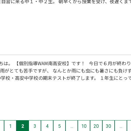
ま自習に来る中１・中２生。 朝早くから授業を受け、夜遅くま
なってきているのが伝わります。 夏休みは一年で一番長いお休
なんて言われているくらいです。 南高安校全員で、有意義な夏
募集しております。 お気軽に個別指導WAM南高安校までお問い
ちは。 【個別指導WAM南高安校】です！ 今日で６月が終わり
と雨がとても苦手ですが、 なんとか雨にも虫にも暑さにも負け
学校・高安中学校の期末テストが終了します。 １年生にとって
く計画をたて、テストを迎えることができましたか？ 思い通り
きなかった
1
2
3
4
5
...
10
20
30
...