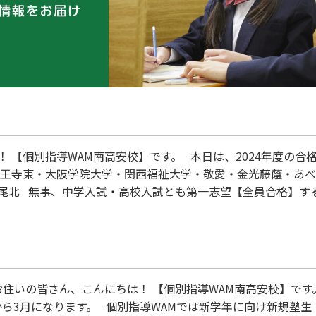
 【個別指導WAM南高安校】です。 本日は、2024年度の合
天王寺東・大阪学院大学・関西福祉大学・敬愛・金光藤蔭・あべ
尾北 無事、中学入試・高校入試とも第一志望【全員合格】す
りに思います。本当に、おめでとう！
お住いの皆さん、こんにちは！ 【個別指導WAM南高安校】です
から3月になります。 個別指導WAMでは新学年に向け新規塾