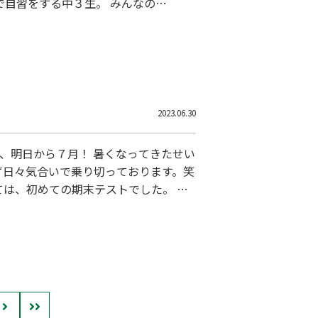
で自習をする中３生。 みんなの意
みです。 【夏を制する者は受験
にしましょう！！ まだまだ夏期
合わ
2023.06.30
、明日から７月！ 暑くなってきたせい
ず日々気合いで乗り切っております。笑
は、初めての期末テストでした。 中
にテスト勉強はできましたか？ 思って