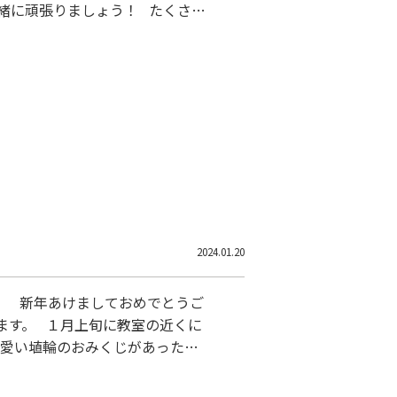
一緒に頑張りましょう！ たくさん
の春期講習のお申込みお待ちしております。 TEL 072-941-2300 住所 八尾市垣内1-178
2024.01.20
。 新年あけましておめでとうご
ます。 １月上旬に教室の近くに
なご縁がある１年になりますよう
に教室からすでに第１号合格者が中