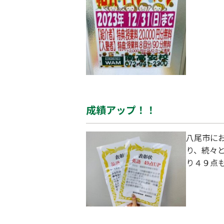
成績アップ！！
八尾市に
り、続々
り４９点
アして 
次も表彰
ておりま