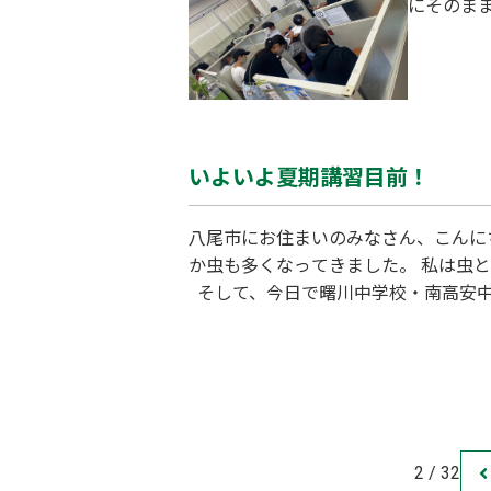
にそのま
識が高く
を制す】
講習生を
いよいよ夏期講習目前！
八尾市にお住まいのみなさん、こんに
か虫も多くなってきました。 私は虫
そして、今日で曙川中学校・南高安中
間テストとは違い９科目・・・ うま
たより量が・・・ 計画的に勉強がで
2 / 32