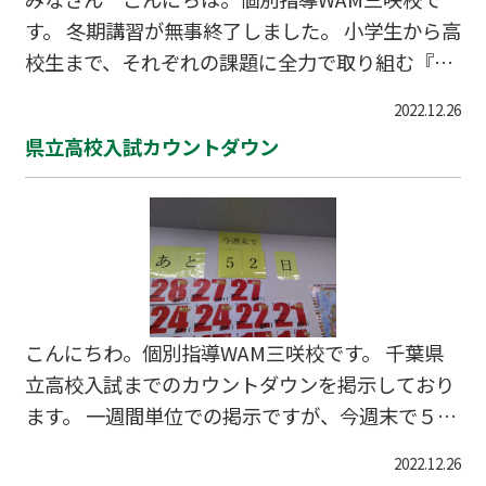
す。 冬期講習が無事終了しました。 小学生から高
校生まで、それぞれの課題に全力で取り組む『熱
い冬』でした。 さあ、新たな年に新たな一歩がス
2022.12.26
タートしました。 生徒、講師、社員がみんなで力
県立高校入試カウントダウン
を合せて、目標に向かって進みます！ ガンバレみ
んな！！
こんにちわ。個別指導WAM三咲校です。 千葉県
立高校入試までのカウントダウンを掲示しており
ます。 一週間単位での掲示ですが、今週末で５２
日。 いよいよ本当の「勝負の冬」です。 冬期講習
2022.12.26
はもちろん、１月以降も受験生とともに、しっか