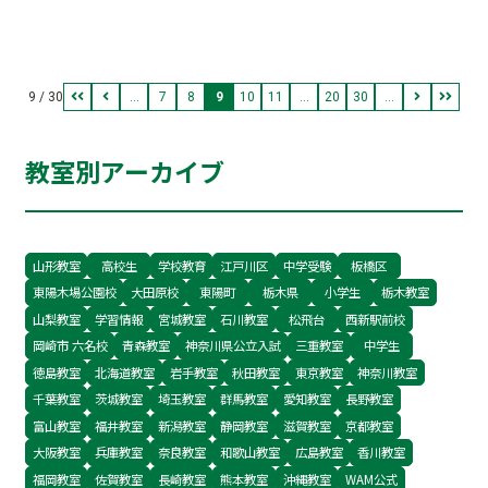
い目標をめざしたい」 こんな思いで来てくれるご
きかえり 再生し 報われることが必要なのです
家庭は、話していても心が弾みます。 「前回のテ
くり返し くり返し 報われることが 決して何
ストが悲惨だった」「学校で受ける高校がないと
人たりとも見捨ててはなりません 助けて
9 / 30
...
7
8
9
10
11
...
20
30
...
言われてしまった」 「家で全く勉強しない、親子
げんかが絶えない」 こんなご家庭、そう、お子さ
教室別アーカイブ
んや親御さんの悲しみは痛いほど分かります。 勉
強のことについては２種類の人がいるのです。
「勉強ができる人」と「勉強がこれからできるよ
うになる人」です。 私たちは千葉県船橋市三咲の
山形教室
高校生
学校教育
江戸川区
中学受験
板橋区
東陽木場公園校
大田原校
東陽町
栃木県
小学生
栃木教室
WAMで、お待ちしています。
山梨教室
学習情報
宮城教室
石川教室
松飛台
西新駅前校
岡崎市 六名校
青森教室
神奈川県公立入試
三重教室
中学生
徳島教室
北海道教室
岩手教室
秋田教室
東京教室
神奈川教室
千葉教室
茨城教室
埼玉教室
群馬教室
愛知教室
長野教室
富山教室
福井教室
新潟教室
静岡教室
滋賀教室
京都教室
大阪教室
兵庫教室
奈良教室
和歌山教室
広島教室
香川教室
福岡教室
佐賀教室
長崎教室
熊本教室
沖縄教室
WAM公式