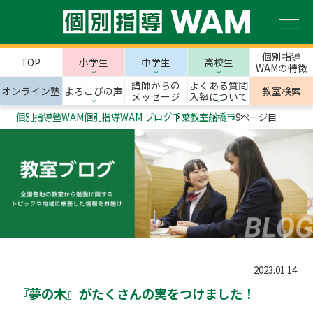
個別指導
TOP
小学生
中学生
高校生
WAMの特徴
講師からの
よくある質問
オンライン塾
よろこびの声
教室検索
メッセージ
入塾について
個別指導塾WAM
個別指導WAM ブログ
千葉教室
船橋市
9ページ目
2023.01.14
『夢の木』がたくさんの実をつけました！