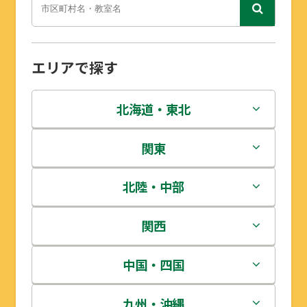
エリアで探す
北海道・東北
北海道
関東
青森県
茨城県
北陸・中部
岩手県
栃木県
新潟県
関西
宮城県
群馬県
富山県
三重県
中国・四国
秋田県
埼玉県
石川県
滋賀県
鳥取県
九州・沖縄