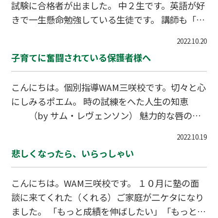
試験に合格者が出ました。 中２生です。英語が好
きで一生懸命勉強している生徒です。 講師も「ぜ
ひ受かってほしい！」と全面的にバックアップし
2022.10.20
ました。 この「師弟コンビ」は２次試験に向け
子育てに奮闘されている保護者様へ
て、全力で対策を立て、取り組んでいます。
こんにちは。個別指導WAM三咲校です。切々と心
にしみるポエム。 時の試練をへた人生の知恵
（by サム・レヴェンソン） 魅力的な唇のた
めには 優しい言葉を紡ぐこと 愛らしい瞳のた
2022.10.19
めには 人々の素晴らしさを見つけること スリ
悲しくなったら、いらっしゃい
ムな体のためには 飢えた人々と食べ物を分か
ち合うこと 豊かな髪のためには 一日に一度、
こんにちは。WAM三咲校です。 １０月に塾の面
子供の指で梳いてもらうこと 美しい身のこなしの
談に来てくれた（くれる）ご家庭が二ケタになり
ためには 決して一人で歩むことがないと知るこ
ました。 「もっと成績を伸ばしたい」「もっと高
と 人は 物よりはるかに多く回復し 復活し 生