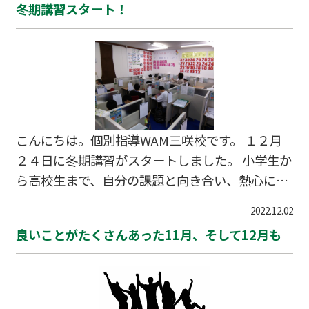
冬期講習スタート！
り目標達成のため 三咲校はがんばります！！
こんにちは。個別指導WAM三咲校です。 １２月
２４日に冬期講習がスタートしました。 小学生か
ら高校生まで、自分の課題と向き合い、熱心に勉
強してくれています。 三咲校の講師陣は生徒に寄
2022.12.02
り添い、生徒と共に歩んでくれます。笑顔も素敵
良いことがたくさんあった11月、そして12月も
です！ 外は寒い冬ですが、教室内は『熱い冬』で
す。