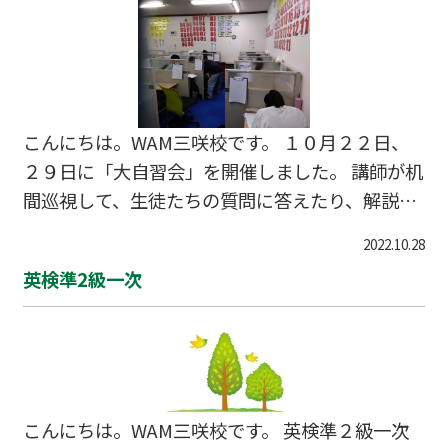
こんにちは。WAM三咲校です。 １０月２２日、
２９日に「大自習会」を開催しました。 講師が机
間巡視して、生徒たちの質問に答えたり、解説し
たりします。 自力で解くことは大事ですが、不明
2022.10.28
点が理解できると、正確に多くの問題を解くこと
英検準2級一次
ができます。 まずは「分かる」こと。その点を質
問と講師の説明で深めていきます。 みんなよく頑
張っています！
こんにちは。WAM三咲校です。 英検準２級一次