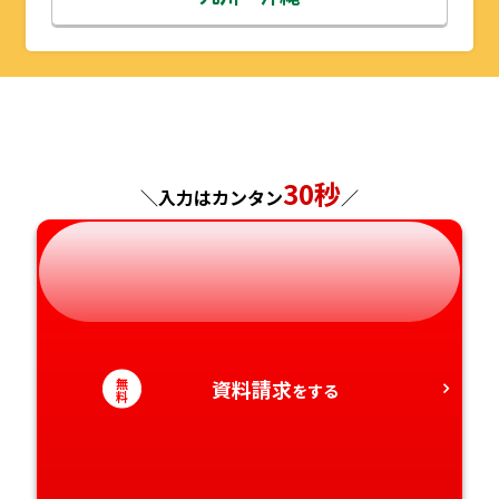
山形県
千葉県
福井県
京都府
島根県
福岡県
福島県
東京都
山梨県
大阪府
岡山県
佐賀県
神奈川県
長野県
兵庫県
広島県
長崎県
30秒
＼入力はカンタン
／
岐阜県
奈良県
山口県
熊本県
静岡県
和歌山県
徳島県
大分県
愛知県
香川県
宮崎県
無
資料請求
をする
料
愛媛県
鹿児島県
高知県
沖縄県