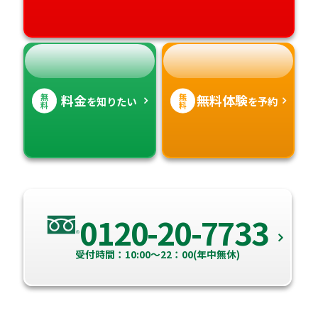
無
無
料金
無料体験
を知りたい
を予約
料
料
0120-20-7733
受付時間：10:00～22：00(年中無休)