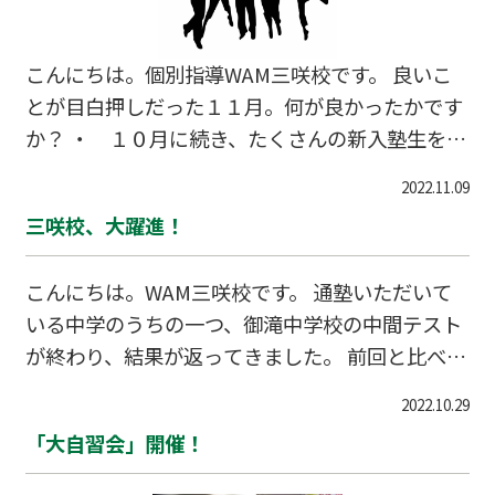
こんにちは。個別指導WAM三咲校です。 良いこ
とが目白押しだった１１月。何が良かったかです
か？ ・ １０月に続き、たくさんの新入塾生を迎
えることができたこと ・ 近隣中学の中間テスト
2022.11.09
で大半の生徒が成績アップしたこと ・ 中２生が
三咲校、大躍進！
英検準２級の２次試験も突破し、合格したこと
・ 保護者様、生徒さん全員と３者面談を行い、
こんにちは。WAM三咲校です。 通塾いただいて
今後の学習指導する上で、 貴重な時間を持てた
いる中学のうちの一つ、御滝中学校の中間テスト
こと 大きな収穫を得ることができた１１月。１
が終わり、結果が返ってきました。 前回と比べ、
２月も三咲校は生徒さんと一緒に、みんなで進み
5教科50点～100点アップの大躍進！！ みんなよ
ます！
2022.10.29
く頑張りました！ 本日から大穴中学、八木が谷中
「大自習会」開催！
学、古和釜中学とテストが続きます。 WAM三咲
校は進みます！！