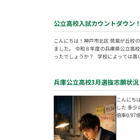
倒的に成績が伸びやすいというのです
カレーを作ったらお小遣いあげるね」
公立高校入試カウントダウン
こんにちは！神戸市北区 筑紫が丘校
ました。 令和８年度の兵庫県公立高校
ったでしょうか？ 学校によっては高
かもしれません。 ですが、改めて考
える必要はありません。 これまでに
兵庫公立高校3月選抜志願状
こんにちは
した 多少
倍率0.9
崎小田高校
1.37倍 
高校-0.6