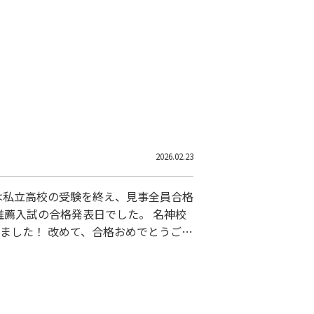
2026.02.23
は私立高校の受験を終え、見事全員合格
推薦入試の合格発表日でした。 名神校
ました！ 改めて、合格おめでとうござ
接やその他の受験対策も、本当に頑…