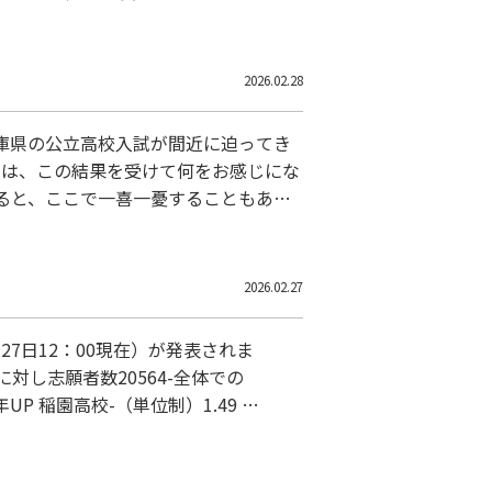
すごく納得感があります。 「美味しい
…
2026.02.28
庫県の公立高校入試が間近に迫ってき
さんは、この結果を受けて何をお感じにな
ると、ここで一喜一憂することもある
いないのです。 倍率が高くても狼狽
2026.02.27
7日12：00現在）が発表されま
に対し志願者数20564-全体での
UP 稲園高校-（単位制）1.49 尼
.37倍 前年UP 市立西宮東高校-
UＰ 西宮苦楽園高校-0.6倍 西宮南