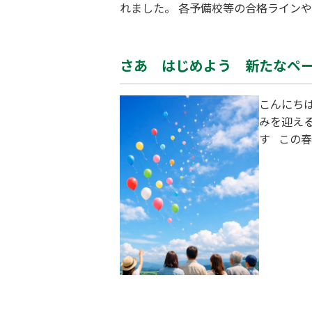
れました。 各予備校等の合格ライン
の大学を受けましたが結果は残念な結
ました。 そして、明らかに前期入試
さあ はじめよう 新たなペ
こんにちは
みを迎え
す この
う！！