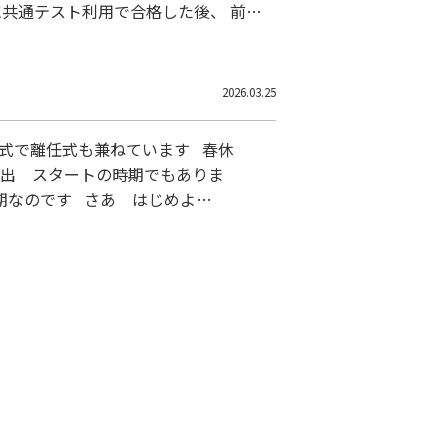
に共通テスト利用で合格した後、 前期
た。 毎日、8時間自習室で、頑張り
2026.03.25
了式で離任式も兼ねています 春休
門出 スタートの時期でもありま
期なのです さあ はじめよ