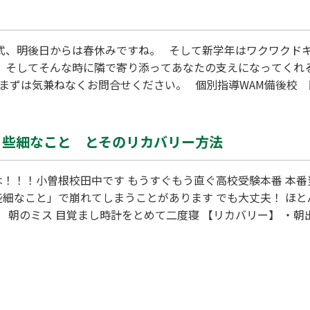
式、明後日からは春休みですね。 そして新学年はワクワクド
 そしてそんな時に隣で寄り添ってあなたの支えになってくれ
ずは気兼ねなくお問合せください。 個別指導WAM備後校 田崎 TE
う些細なこと とそのリカバリー方法
は！！！小曽根校田中です もうすぐもう直ぐ高校受験本番 本番
些細なこと」で崩れてしまうことがあります でも大丈夫！ ほ
 目覚まし時計をとめて二度寝 【リカバリー】 ・朝出る
だけでもOK（完璧をもとめない） ・会場に着けば気持ちは整