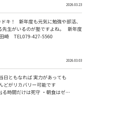
2026.03.23
キドキ！ 新年度も元気に勉強や部活、
る先生がいるのが塾ですよね。 新年度
L079-427-5560
2026.03.03
当日ともなれば 実力があっても
とんどがリカバリー可能です
時間だけは死守 ・朝食はゼリ
う ※「遅…