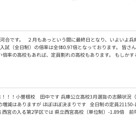
。 料理に例えるとよくわかります これ、実はお料理に例えると
と言われる（結果への報酬）よりも、「毎日丁寧に野菜を切っ
！
の河合です。 ２月もあっという間に最終日となり、いよいよ兵
入試（全日制）の倍率は全体0.97倍となっております。 皆
い倍率の高校もあれば、定員割れの高校もあります。 もしかす
えてみて下さい。 まだ入試は始まっても、ましてや終わっても
況
！！！小曽根校 田中です 兵庫公立高校3月選抜の志願状況（2
の増減はありますが ほぼほぼ決まりです 全日制の定員21150-
7倍 西宮の入る第2学区では 県立西宮高校（単位制）-1.89倍 前年
-1.41倍 前年UＰ が高倍率で続き 近隣高では 市立西宮高校-1
前年UP 鳴尾高校-1.17倍 前年UP 市立尼崎高校-1.28倍 前年
4倍 西宮