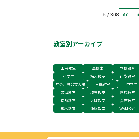
5 / 308
教室別アーカイブ
山形教室
高校生
学校教育
小学生
栃木教室
山梨教室
神奈川県公立入試
三重教室
中学生
茨城教室
埼玉教室
群馬教室
京都教室
大阪教室
兵庫教室
熊本教室
沖縄教室
WAM公式