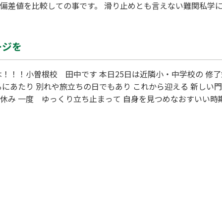
や偏差値を比較しての事です。 滑り止めとも言えない難関私学
果でした。 しかし、その後の2週間の努力は目を見張るものでし
より高い偏差値の中期入試の大学に合格されました。
ージを
！！！小曽根校 田中です 本日25日は近隣小・中学校の 修
るにあたり 別れや旅立ちの日でもあり これから迎える 新しい
春休み 一度 ゆっくり立ち止まって 自身を見つめなおすいい時