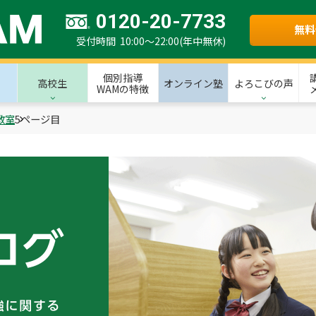
0120-20-7733
無料
受付時間 10:00～22:00(年中無休)
個別指導
高校生
オンライン塾
よろこびの声
WAMの特徴
教室
5ページ目