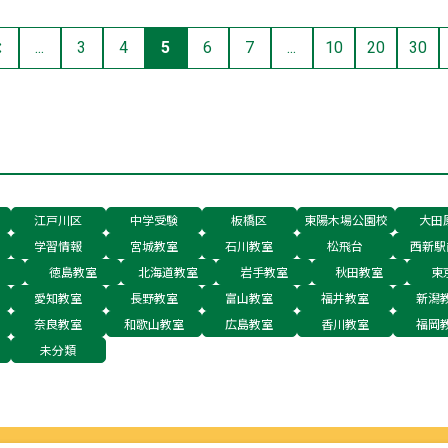
...
3
4
5
6
7
...
10
20
30
江戸川区
中学受験
板橋区
東陽木場公園校
大田
学習情報
宮城教室
石川教室
松飛台
西新駅
徳島教室
北海道教室
岩手教室
秋田教室
東
愛知教室
長野教室
富山教室
福井教室
新潟
奈良教室
和歌山教室
広島教室
香川教室
福岡
未分類