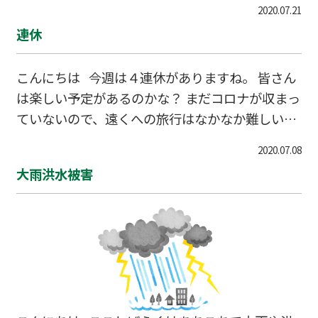
2020.07.21
１学期の復習や２学期の予習にあててください
連休
ね。 夏休みの宿題は例年よりは少ないのかな。
楽しい思い出もぜひ作ってほしいですし、 有意義
こんにちは 今週は４連休がありますね。 皆さん
な夏休みとしてくださいね。
は楽しい予定があるのかな？ まだコロナが収まっ
ていないので、遠くへの旅行はなかなか難しいけ
れど、 せっかくなので家族のみんなと楽しい時間
2020.07.08
をすごしてくださいね。 Go toキャンペーンをう
大雨洪水被害
まく使うご家庭もあるでしょうか。 Waｍに通っ
ている生徒さんは、祝日でも授業はありますので
頑張って塾に来てくださいね。 もし塾をお休みし
て旅行などに行かれる方は、早めにWamに連絡
してくださいね。