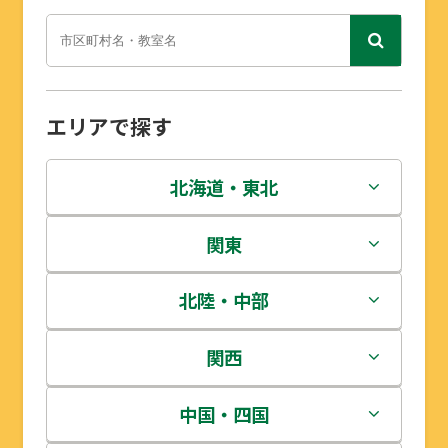
エリアで探す
北海道・東北
北海道
関東
青森県
茨城県
北陸・中部
岩手県
栃木県
新潟県
関西
宮城県
群馬県
富山県
三重県
中国・四国