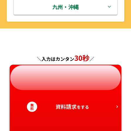
秋田県
埼玉県
石川県
滋賀県
鳥取県
九州・沖縄
山形県
千葉県
福井県
京都府
島根県
福岡県
福島県
東京都
山梨県
大阪府
岡山県
佐賀県
神奈川県
長野県
兵庫県
広島県
長崎県
30秒
＼入力はカンタン
／
岐阜県
奈良県
山口県
熊本県
静岡県
和歌山県
徳島県
大分県
愛知県
香川県
宮崎県
無
資料請求
をする
料
愛媛県
鹿児島県