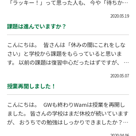
「ラッキー！」って思った人も、 今や「待ちかね
す。 しっかりと学校の授業についていってくださ
た登校」「ようやく友達と遊べる」って感じてる
いね。 特に中３生は受験対策に重要な夏休みが減
2020.05.19
でしょうね。 でもまだ分散登校でクラス全員はそ
ってしまう分、 普段から受験対策をしっかりと進
課題は進んでいますか？
ろってないでしょうね。 コロナも終息したわけで
めなければなりません。 不安な方は遠慮
はないので、できるだけ注気を付けてね。 そして
こんにちは。 皆さんは「休みの間にこれをしな
だんだんと本来の生活に戻して、学校もきちんと
さい」と学校から課題をもらっていると思いま
通ってしっかりと勉強してください。 部活は第３
す。 以前の課題は復習中心だったはずですが、 今
週からかな。 部活もくいのないよう頑張ってくだ
は新学年の分野が「予習」として渡されているの
さいね。 もし新学年の勉強に不安を感じたら、い
2020.05.07
ではないでしょうか？ 「予習」は自分でちゃんと
つでもWamにきてくださいね。
授業再開しました！
できていますか？ なかなかわからなくてお家の方
に聞く人も多いのではないですか。 Wamに通っ
こんにちは。 GWも終わりWamは授業を再開し
ている生徒さんはWamの授業で新学年の分野を
ました。 皆さんの学校はまだ休校が続いています
習っています。 予習課題で困ったら君もWamに
が、 おうちでの勉強はしっかりできましたか？
相談しにきてみてはいかがですか？
皆さんにとっては長い長い春休みとなってしまっ
2020.04.06