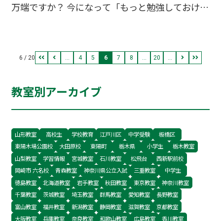
万端ですか？ 今になって「もっと勉強しておけ
ば・・・」なんて嘆いていませんよね？ 体調は万
全ですか？ 後は明日、しっかりと実力を発揮する
だけです。 今夜は早めに寝て、明日はいつもより
6 / 20
...
4
5
6
7
8
...
20
...
早く起きて、 ゆとりを持って入試会場に向いまし
ょう。 夢は君自身の力で掴み取ってください！
教室別アーカイブ
山形教室
高校生
学校教育
江戸川区
中学受験
板橋区
東陽木場公園校
大田原校
東陽町
栃木県
小学生
栃木教室
山梨教室
学習情報
宮城教室
石川教室
松飛台
西新駅前校
岡崎市 六名校
青森教室
神奈川県公立入試
三重教室
中学生
徳島教室
北海道教室
岩手教室
秋田教室
東京教室
神奈川教室
千葉教室
茨城教室
埼玉教室
群馬教室
愛知教室
長野教室
富山教室
福井教室
新潟教室
静岡教室
滋賀教室
京都教室
大阪教室
兵庫教室
奈良教室
和歌山教室
広島教室
香川教室