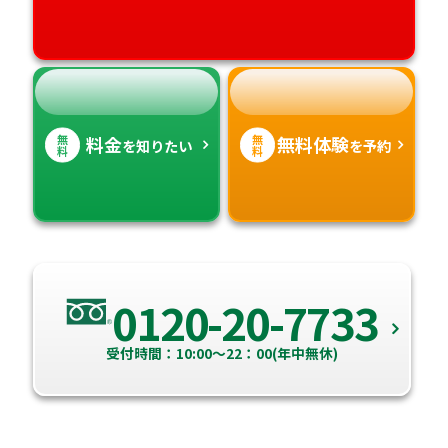
高知県
沖縄県
無
無
料金
無料体験
を知りたい
を予約
料
料
0120-20-7733
受付時間：10:00～22：00(年中無休)