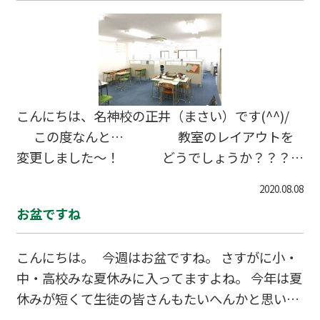
こんにちは、名神校の正井（まさい）です(^^)/
この度なんと… 教室のレイアウトを
変更しました～！ どうでしょうか？？？
今までのレイアウトから１８０度変わっています
2020.08.08
（笑） 今回のレイアウト変更で 授業ブースの増
お盆ですね
加はもちろんですが教室内が広くなった気が！！
&…
こんにちは。 今週はお盆ですね。 さすがに小・
中・高校みな夏休みに入ってますよね。 今年は夏
休みが短くて生徒の皆さんもたいへんかと思いま
すが、 だからこそ貴重な時間を有効に使って、