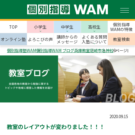
個別指導
TOP
小学生
中学生
高校生
WAMの特徴
講師からの
よくある質問
オンライン塾
よろこびの声
教室検索
メッセージ
入塾について
個別指導塾WAM
個別指導WAM ブログ
兵庫教室
尼崎市
名神校
6ページ目
2020.09.15
教室のレイアウトが変わりました！！！