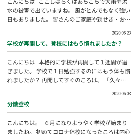
こんにちは ここしばらくはあちこちで大雨や洪
水の被害で出ていますね。 風がとんでもなく強い
日もありました。 皆さんのご家庭や親せき・お知
り合いで被害にあわれた方はおられませんか？ 梅
2020.06.23
雨というにはあまりに多すぎる雨ですよね。 警報
学校が再開して、登校にはもう慣れましたか？
が出ていたら、細心の注意を払ってください。
中学生はそろそろ定期試験でしょうか。 学校行事
こんにちは 本格的に学校が再開して１週間が過
も例年とは違ったスケジュールで動いていると思
ぎました。 学校で１日勉強するのにはもう体も慣
いますが、 勉強についていけるよう、しっかり頑
れましたか？ 再開してすぐのころは、 「久々で
張ってくださいね。
疲れた～」と言いながら帰ってくる生徒が多かっ
2020.06.03
たですね(笑)。 ２ヶ月勉強が止まっていた分を取
分散登校
り返すためには、 これからけっこう頑張らないと
いけませんよ。 夏休みも短くなり、生徒の皆さん
こんにちは。 ６月になりようやく学校が始まり
もたいへんでしょうが、 学校の先生方も皆さんの
ましたね。 初めてコロナ休校になったころは内心
勉強がちゃんと進むよういろいろ考えておられま