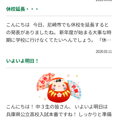
ていますが、 学校が始まったら遅れている勉強を
休校延長・・・
目一杯やることになります。 今のうちに前学年の
復習をしっかりやっておいて、 新学年の勉強に備
こんにちは 今日、尼崎市でも休校を延長すると
えておいてくださいね。 Wamに通っている生徒
の発表がありましたね。 新年度が始まる大事な時
さんの授業は 基本的には新学年で習うところを予
期に学校に行けなくてたいへんでしょう。 「休み
習としてやっていますので 学校が始まったらスム
が長くなってラッキー」なんて思ってはだめです
ースにできるようになると思いますよ。 ではもう
2020.03.11
よ。 休みが明けてからの勉強が思い切りしんどく
ひとふんばり、学校が再開されるまでがんばりま
いよいよ明日！
なる、 ひょっとした夏休みがなくなるかもしれな
しょう！
い、 なんて不安な予想も考えられますよ。 学校
が休みのこの期間、自分でしっかり勉強計画をた
てて、 授業再開後にはきちんとついていけるよう
にしましょう。 受験学年の生徒さんはなおのこと
不安ですよね。 今できること（今までの復習な
こんにちは！ 中３生の皆さん、 いよいよ明日は
ど）を、計画的に進めておきましょう。 くれぐれ
兵庫県公立高校入試本番ですね！ しっかりと準備
も人の多いところにはでかけないように。 合