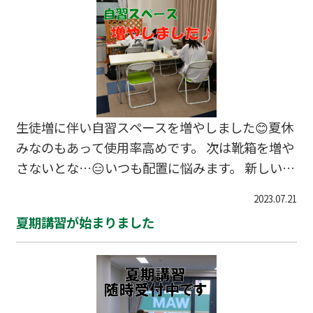
示しています。 これで1週間に1つ、地名を覚えま
しょう。 夏期講習もいよいよラストスパート。
みなさん頑張っています。この調子のまま2学期
を迎えましょう。 #亀岡市 #大井町 #千代川町 #
塾 #個別指導 #夏期講習 #勉強法
生徒増に伴い自習スペースを増やしました😊夏休
みなのもあって使用率高めです。 次は靴箱を増や
さないとな…😑いつも配置に悩みます。 新しい先
生も増えました。初授業に向けてしっかり研修を
2023.07.21
受けてもらっています。 #亀岡 #大井町 #並河 #塾
夏期講習が始まりました
#個別指導 #夏期 #自習 #講師