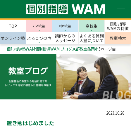
個別指導
TOP
小学生
中学生
高校生
WAMの特徴
講師からの
よくある質問
オンライン塾
よろこびの声
教室検索
メッセージ
入塾について
個別指導塾WAM
個別指導WAM ブログ
京都教室
亀岡市
5ページ目
2023.10.28
置き勉はじめました