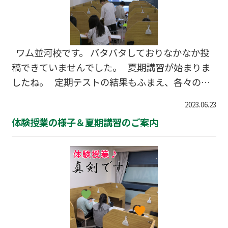
ワム並河校です。 バタバタしておりなかなか投
稿できていませんでした。 夏期講習が始まりま
したね。 定期テストの結果もふまえ、各々の課
題に取り組んでいます。 早く教室に来て、自習
2023.06.23
の他に頭脳系ボードゲームをやっている生徒さん
体験授業の様子＆夏期講習のご案内
もいます。 でも、遊んでばかりはいられません
よ。８月末には模試があります。立てた自習計画
しっかり守っていきましょう。 夏期講習は引き
続き受け付けています。席に限りがありますので
お早めにお問い合わせくださいませ。 TEL 0120-
521-113 #亀岡市 #大井町 #並河 #塾 #個別指導 #
体