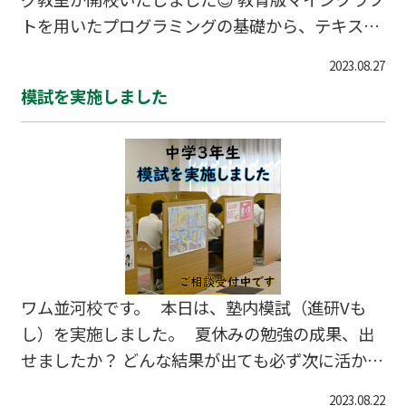
トを用いたプログラミングの基礎から、テキスト
形式の本格的なプログラミングまで学んでいただ
2023.08.27
くことができます。 楽しみながらいつの間にか想
模試を実施しました
像力、論理的思考力、問題解決能力が磨かれてい
くのがこの教材のよいところ✊ 千代川、大井でプ
ログラミングを学ぶならワムにご相談くださいま
せ。 授業曜日・時間 初級コース 月・木 16:30～
17:30 土 10:30～11:30 中級コース 土 16:30～18:
00 お問い合わせは下記まで 0120-
ワム並河校です。 本日は、塾内模試（進研Vも
し）を実施しました。 夏休みの勉強の成果、出
せましたか？ どんな結果が出ても必ず次に活かし
ていきましょう。 長時間お疲れさまでした。 来
2023.08.22