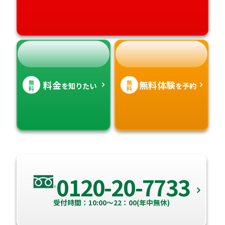
無
無
料金
無料体験
を知りたい
を予約
料
料
0120-20-7733
受付時間：10:00～22：00(年中無休)