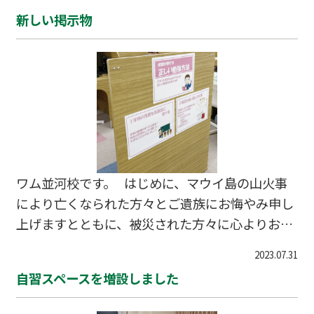
週は中学２年向けのテストも実施します。模試も
新しい掲示物
また実施いたしますので、特に中学３年生の方は
早めにご相談いただければと思います。 #亀岡市
#大井町 #千代川町 #塾 #個別指導 #模試
ワム並河校です。 はじめに、マウイ島の山火事
により亡くなられた方々とご遺族にお悔やみ申し
上げますとともに、被災された方々に心よりお見
舞い申し上げます。 本日は、新しい掲示物をご
2023.07.31
紹介します。 1つ目は「成績が伸びる正しい勉強
自習スペースを増設しました
法」です。いつも意識できるよう掲示しました。
２つ目は地球儀です。地名をピックアップして標