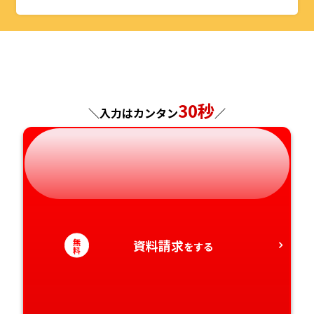
山形県
千葉県
福井県
京都府
島根県
福岡県
福島県
東京都
山梨県
大阪府
岡山県
佐賀県
神奈川県
長野県
兵庫県
広島県
長崎県
30秒
＼入力はカンタン
／
岐阜県
奈良県
山口県
熊本県
静岡県
和歌山県
徳島県
大分県
愛知県
香川県
宮崎県
無
資料請求
をする
愛媛県
鹿児島県
料
高知県
沖縄県