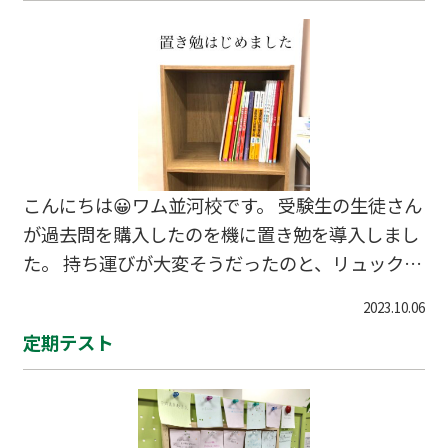
こんにちは😀ワム並河校です。 受験生の生徒さん
が過去問を購入したのを機に置き勉を導入しまし
た。 持ち運びが大変そうだったのと、リュックも
はち切れそうだったので・・・😆 塾で勉強するき
2023.10.06
っかけにもなるでしょう✨詳しい使い方は教室長
定期テスト
まで。 #亀岡市 #大井町 #千代川町 #塾 #個別指導
#置き勉 #教科書 #高校入試