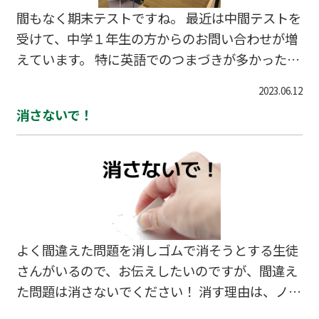
間もなく期末テストですね。 最近は中間テストを
受けて、中学１年生の方からのお問い合わせが増
えています。 特に英語でのつまづきが多かったよ
うです。大変でしたね😵 でもまだまだ挽回できる
2023.06.12
ので、自信を無くさず今のうちから勉強習慣をつ
消さないで！
けていってくださいね。 今日は体験授業の様子を
アップしました。 この後にご入塾もしていただい
ています。これから一緒に頑張っていきましょう
😊 ご入塾のご相談は随時受け付けています。ま
た、現在夏期講習のご相談も受け付けています。
個別にカリキュラムを作成しますので、ご希望の
方は早めのご相談をお願いいたします。 #亀岡市
よく間違えた問題を消しゴムで消そうとする生徒
#大井町 #並河 #塾 #
さんがいるので、お伝えしたいのですが、間違え
た問題は消さないでください！ 消す理由は、ノー
トを綺麗に保ちたくて消す。間違いは消して正す