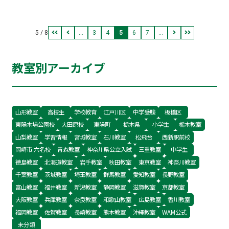
ものだと思っている、といったところです。ある
いは間違えたという事実を受け入れ難くて消す、
5 / 8
...
3
4
5
6
7
...
といった理由もあるかもしれません。 しかしなが
ら、勉強においては、間違いを消さないことのほ
教室別アーカイブ
うが正しいのです。 間違いを消して書き直したノ
ートは一見するとただ正解しただけのように見え
るノートになってしまいます。これでは、ノート
を見返してもスルーされるだけのただの文字の羅
山形教室
高校生
学校教育
江戸川区
中学受験
板橋区
東陽木場公園校
大田原校
東陽町
栃木県
小学生
栃木教室
列に過ぎません。 もし、ノートに目立つ色でチェ
山梨教室
学習情報
宮城教室
石川教室
松飛台
西新駅前校
ックを入れておき、正
岡崎市 六名校
青森教室
神奈川県公立入試
三重教室
中学生
徳島教室
北海道教室
岩手教室
秋田教室
東京教室
神奈川教室
千葉教室
茨城教室
埼玉教室
群馬教室
愛知教室
長野教室
富山教室
福井教室
新潟教室
静岡教室
滋賀教室
京都教室
大阪教室
兵庫教室
奈良教室
和歌山教室
広島教室
香川教室
福岡教室
佐賀教室
長崎教室
熊本教室
沖縄教室
WAM公式
未分類