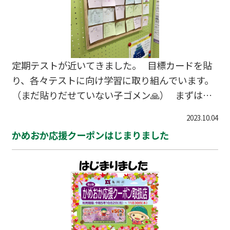
定期テストが近いてきました。 目標カードを貼
り、各々テストに向け学習に取り組んでいます。
（まだ貼りだせていない子ゴメン🙏） まずはこ
れまで出来るようになったこと、自分の成長に気
2023.10.04
付いてください。その変化は、そのままこの先あ
かめおか応援クーポンはじまりました
なたが成長する可能性になります。自分の可能性
を信じて頑張ろう！ #亀岡市 #塾 #個別指導 #中間
テスト #テスト勉強