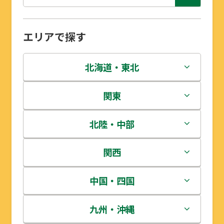
エリアで探す
北海道・東北
北海道
関東
青森県
茨城県
北陸・中部
岩手県
栃木県
新潟県
関西
宮城県
群馬県
富山県
三重県
中国・四国
秋田県
埼玉県
石川県
滋賀県
鳥取県
九州・沖縄