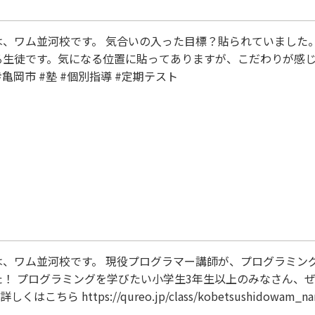
は、ワム並河校です。 気合いの入った目標？貼られていました
る生徒です。気になる位置に貼ってありますが、こだわりが感
#亀岡市 #塾 #個別指導 #定期テスト
は、ワム並河校です。 現役プログラマー講師が、プログラミン
た！ プログラミングを学びたい小学生3年生以上のみなさん、
しくはこちら https://qureo.jp/class/kobetsushidowam_na