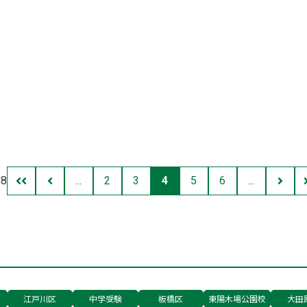
 8
...
2
3
4
5
6
...
江戸川区
中学受験
板橋区
東陽木場公園校
大田