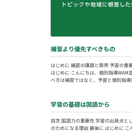
補習より優先すべきもの
はじめに 補習の課題と限界 予習の重要性 個別指導塾のアプローチ 学習時間の効率化 予習がもたらす自律学習能力の向上 おわりに まとめ
はじめに こんにちは、個別指導WA
べきは補習ではなく、予習と個別指導
に切り替えたことがあります。その結
し、塾でのやる気も大きく向上しまし
学習の基礎は国語から
目次 国語力の重要性 学習の出発点としての国語 国語からの学習メリット 国語力向上の具体的な方法 個別指導塾における国語 国語力が将来
のためになる理由 最後に はじめに こんにちは、個別指導WAM並河校の榮林です。今日は学習において欠かせないテーマ「国語」について