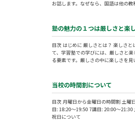
お話します。なぜなら、国語は他の教
なのかを考えてみましょう。国語力が
解する際、国語力がなければ正確な情
塾の魅力の１つは厳しさと楽
目次 はじめに 厳しさとは？ 楽しさとは？ 厳しさと楽しさの両立 塾に入る心構え まとめ はじめに こんにちは、WAM並河校の榮林です。さ
て、学習塾での学びには、厳しさと楽
る要素です。厳しさの中に楽しさを見
ます。それでは、厳しさとは具体的に何でしょうか？ 厳しさとは？ 学習塾における厳しさは、自
す。難しい単元に取り組み、苦手を克
当校の時間割について
目次 月曜日から金曜日の時間割 土曜日の時間割 祝日について 自習の利用時間について 月曜日から金曜日の時間割 5講目: 16:40～18:10 6講
目: 18:20～19:50 7講目: 20:00～21:30 土曜日の時間割 4講目: 14:50～16:20 5講目: 16:40～18:10 6講目: 18:20～19:50 7講目: 20:00～21:30
祝日について