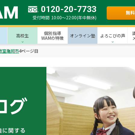
0120-20-7733
無料
受付時間 10:00～22:00(年中無休)
個別指導
高校生
オンライン塾
よろこびの声
WAMの特徴
教室
亀岡市
4ページ目