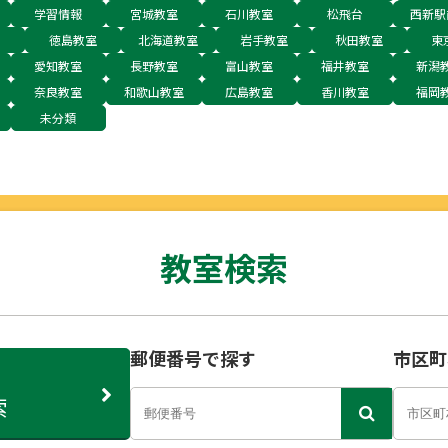
学習情報
宮城教室
石川教室
松飛台
西新駅
徳島教室
北海道教室
岩手教室
秋田教室
東
愛知教室
長野教室
富山教室
福井教室
新潟
奈良教室
和歌山教室
広島教室
香川教室
福岡
未分類
教室検索
郵便番号で探す
市区町
索