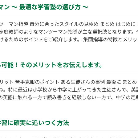
ーマン ～ 最適な学習塾の選び方 ～
家庭教師のようなマンツーマン指導が主な選択肢となります。
す。 集団指導の特徴とメリット 集団指導は多くの生徒が同じ授業を
い生徒が集まりやすく、生徒同士が切磋琢磨し合える環境です
く、多くの科目を広く学べるのが魅力です。 集団指導のデメリット 一方で、集団指…
も可能！そのメリットをお伝えします。
ね。特に最近は小学校から中学に上がってきた生徒さんで、英
の英語に触れる一方で読み書きを経験しない一方で、中学の定
ぶ単語も増えており、学習についていけなくなっても無理はな
、個別指導塾が求められるようになってきています…
学習に確実に追いつく方法