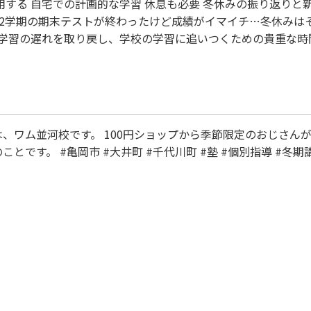
。2学期の期末テストが終わったけど成績がイマイチ…冬休みは
学習の遅れを取り戻し、学校の学習に追いつくための貴重な時
方法を考えてみましょう。ここでは、冬休みを有効に利用して
備 まず始めに、冬休みの前にしっかりと準備を…
、ワム並河校です。 100円ショップから季節限定のおじさん
とです。 #亀岡市 #大井町 #千代川町 #塾 #個別指導 #冬期講習