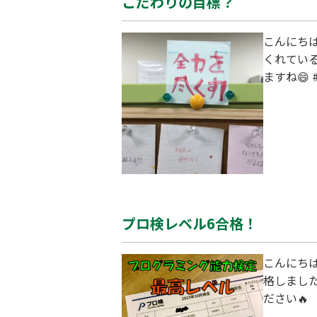
こだわりの目標？
こんにち
くれてい
ますね😄 
プロ検レベル6合格！
こんにち
格しまし
ださい🔥 詳