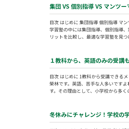
集団 VS 個別指導 VS マンツ
目次 はじめに 集団指導 個別指導 マンツーマン指導 自分に合ったスタイルの見極め まとめ はじめに こんにちは、WAM並河校の榮林です。
学習塾の中には集団指導、個別指導、
リットを比較し、最適な学習塾を見つけるためのポイントをご紹介しま
受ける形態です。比較的学習意欲の高
１教科から、英語のみの受講
目次 はじめに 1教科から受講できるメリット 苦手克服のポイント ある生徒さんの事例 最後に まとめ はじめに こんにちは、WAM並河校の
榮林です。英語、苦手な人多いですよ
す。その理由として、小学校から多く
る問題が数多く出されるからです。学
づいている教科のみ学び直しができる
冬休みにチャレンジ！学校の