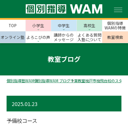
個別指導
TOP
小学生
中学生
高校生
WAMの特徴
講師からの
よくある質問
オンライン塾
よろこびの声
教室検索
メッセージ
入塾について
教室ブログ
個別指導塾WAM
個別指導WAM ブログ
千葉教室
松戸市
松飛台校のスタッ
2025.01.23
予備校コース