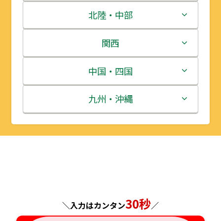
青森県
茨城県
北陸・中部
岩手県
栃木県
新潟県
関西
宮城県
群馬県
富山県
三重県
中国・四国
秋田県
埼玉県
石川県
滋賀県
鳥取県
九州・沖縄
山形県
千葉県
福井県
京都府
島根県
福岡県
福島県
東京都
山梨県
大阪府
岡山県
佐賀県
神奈川県
長野県
兵庫県
広島県
長崎県
30秒
＼入力はカンタン
／
岐阜県
奈良県
山口県
熊本県