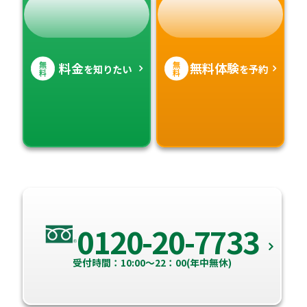
無
無
料金
無料体験
を知りたい
を予約
料
料
0120-20-7733
受付時間：10:00～22：00(年中無休)