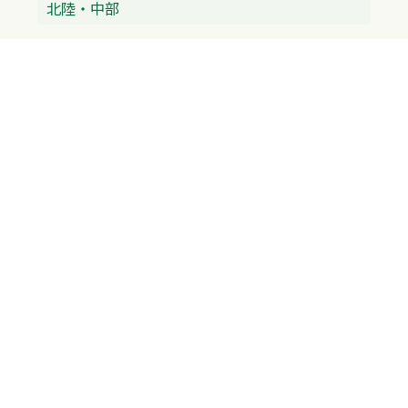
北陸・中部
富山県
石川県
福井県
新潟県
山梨県
長野県
愛知県
静岡県
関東
神奈川県
東京都
埼玉県
群馬県
栃木県
茨城県
千葉県
関西
兵庫県
大阪府
京都府
奈良県
滋賀県
三重県
和歌山県
中国・四国