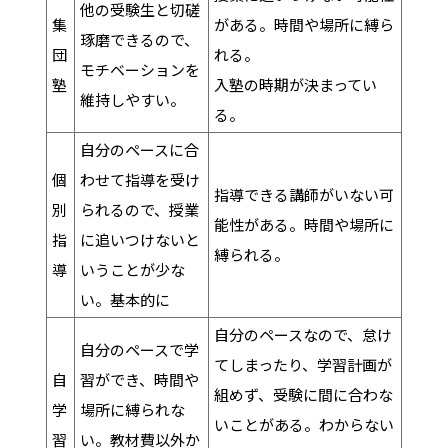
他の受験生と切磋
集
がある。時間や場所に縛ら
琢磨できるので、
団
れる。
モチベーションを
塾
入塾の時期が決まってい
維持しやすい。
る。
自分のペースに合
個
わせて指導を受け
指導できる講師がいない可
別
られるので、授業
能性がある。時間や場所に
指
に追いつけないと
縛られる。
導
いうことが少な
い。基本的に
自分のペースなので、怠け
自分のペースで学
てしまったり、学習計画が
自
習ができ、時間や
組めず、受験に間に合わな
学
場所に縛られな
いことがある。わからない
習
い。教材費以外か