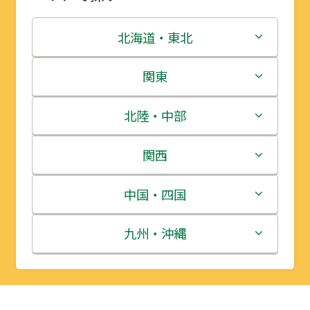
北海道・東北
北海道
関東
青森県
茨城県
北陸・中部
岩手県
栃木県
新潟県
関西
宮城県
群馬県
富山県
三重県
中国・四国
秋田県
埼玉県
石川県
滋賀県
鳥取県
九州・沖縄
山形県
千葉県
福井県
京都府
島根県
福岡県
福島県
東京都
山梨県
大阪府
岡山県
佐賀県