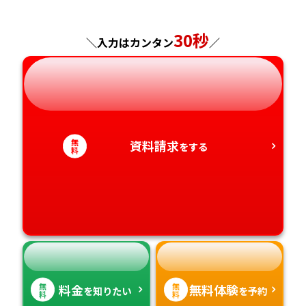
神奈川県
長野県
兵庫県
広島県
30秒
長崎県
＼入力はカンタン
／
岐阜県
奈良県
山口県
熊本県
静岡県
和歌山県
徳島県
大分県
無
資料請求
をする
愛知県
香川県
宮崎県
料
愛媛県
鹿児島県
高知県
沖縄県
無
無
料金
無料体験
を知りたい
を予約
料
料