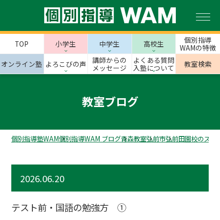
個別指導
TOP
小学生
中学生
高校生
WAMの特徴
講師からの
よくある質問
オンライン塾
よろこびの声
教室検索
メッセージ
入塾について
教室ブログ
個別指導塾WAM
個別指導WAM ブログ
青森教室
弘前市
弘前田園校のスタ
2026.06.20
テスト前・国語の勉強方 ①