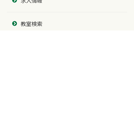
求人情報
教室検索
北海道・東北
北海道
青森県
北陸・中部
富山県
石川県
福井県
新潟県
山梨県
長野県
愛知県
静岡県
関東
神奈川県
東京都
埼玉県
群馬県
栃木県