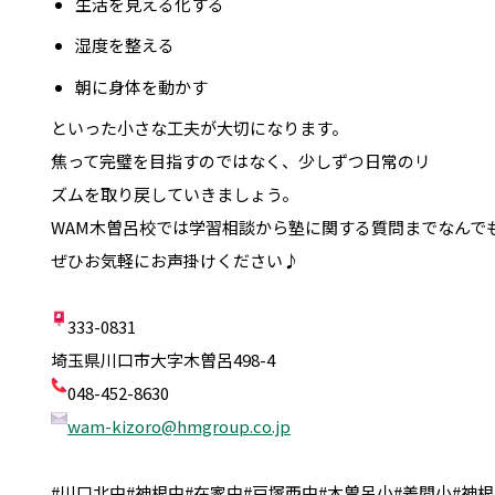
生活を見える化する
湿度を整える
朝に身体を動かす
といった小さな工夫が大切になります。
焦って完璧を目指すのではなく、少しずつ日常のリ
ズムを取り戻していきましょう。
WAM木曽呂校では学習相談から塾に関する質問までなんで
ぜひお気軽にお声掛けください♪

333-0831

wam-kizoro@hmgroup.co.jp
#川口北中#神根中#在家中#戸塚西中#木曽呂小#差間小#神