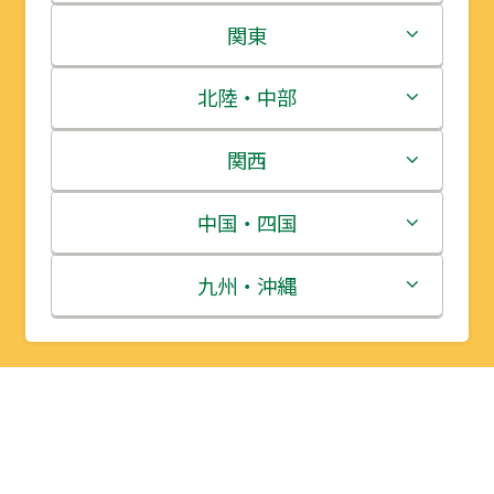
北海道
関東
青森県
茨城県
北陸・中部
岩手県
栃木県
新潟県
関西
宮城県
群馬県
富山県
三重県
中国・四国
秋田県
埼玉県
石川県
滋賀県
鳥取県
九州・沖縄
山形県
千葉県
福井県
京都府
島根県
福岡県
福島県
東京都
山梨県
大阪府
岡山県
佐賀県
神奈川県
長野県
兵庫県
広島県
長崎県