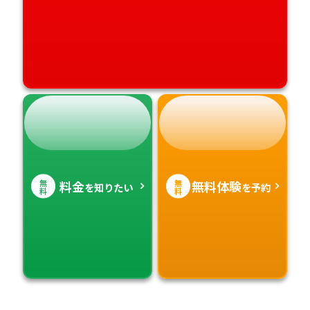
無
無
料金
無料体験
を知りたい
を予約
料
料