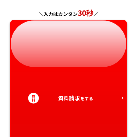
岐阜県
奈良県
山口県
熊本県
30秒
＼入力はカンタン
／
静岡県
和歌山県
徳島県
大分県
愛知県
香川県
宮崎県
愛媛県
鹿児島県
高知県
沖縄県
無
資料請求
をする
料