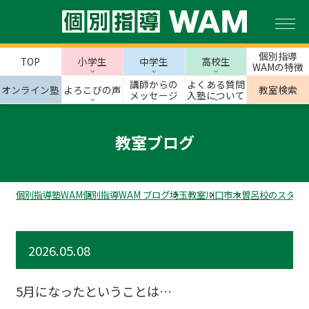
個別指導
TOP
小学生
中学生
高校生
WAMの特徴
講師からの
よくある質問
オンライン塾
よろこびの声
教室検索
メッセージ
入塾について
教室ブログ
個別指導塾WAM
個別指導WAM ブログ
埼玉教室
川口市
木曽呂校のスタッ
2026.05.08
5月になったということは…