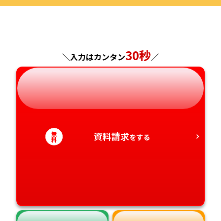
福島県
東京都
山梨県
大阪府
岡山県
佐賀県
神奈川県
長野県
兵庫県
広島県
長崎県
30秒
＼入力はカンタン
／
岐阜県
奈良県
山口県
熊本県
静岡県
和歌山県
徳島県
大分県
愛知県
香川県
宮崎県
無
資料請求
をする
料
愛媛県
鹿児島県
高知県
沖縄県