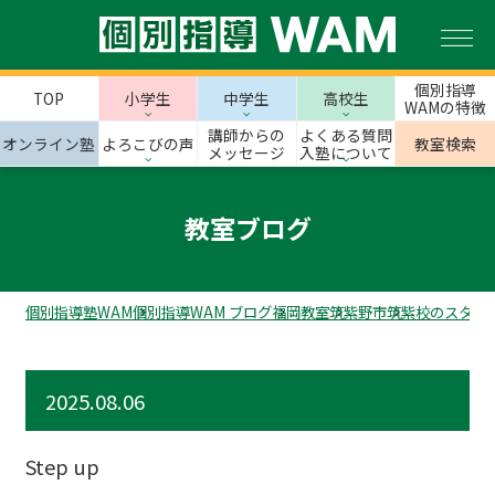
個別指導
TOP
小学生
中学生
高校生
WAMの特徴
講師からの
よくある質問
オンライン塾
よろこびの声
教室検索
メッセージ
入塾について
教室ブログ
個別指導塾WAM
個別指導WAM ブログ
福岡教室
筑紫野市
筑紫校のスタッ
2025.08.06
Step up