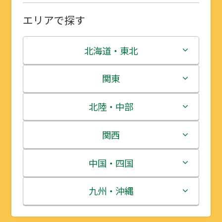
エリアで探す
北海道・東北
北海道
関東
青森県
茨城県
北陸・中部
岩手県
栃木県
新潟県
関西
宮城県
群馬県
富山県
三重県
中国・四国
秋田県
埼玉県
石川県
滋賀県
鳥取県
九州・沖縄
山形県
千葉県
福井県
京都府
島根県
福岡県