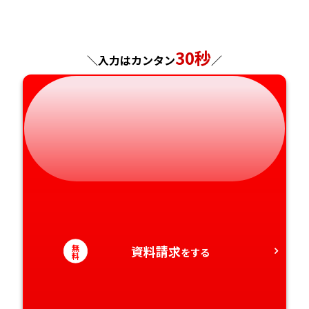
神奈川県
長野県
兵庫県
広島県
長崎県
岐阜県
奈良県
山口県
熊本県
30秒
＼入力はカンタン
／
静岡県
和歌山県
徳島県
大分県
愛知県
香川県
宮崎県
愛媛県
鹿児島県
高知県
沖縄県
無
資料請求
をする
料