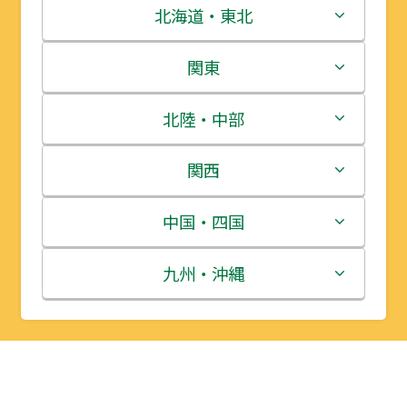
北海道・東北
北海道
関東
青森県
茨城県
北陸・中部
岩手県
栃木県
新潟県
関西
宮城県
群馬県
富山県
三重県
中国・四国
秋田県
埼玉県
石川県
滋賀県
鳥取県
九州・沖縄
山形県
千葉県
福井県
京都府
島根県
福岡県
福島県
東京都
山梨県
大阪府
岡山県
佐賀県