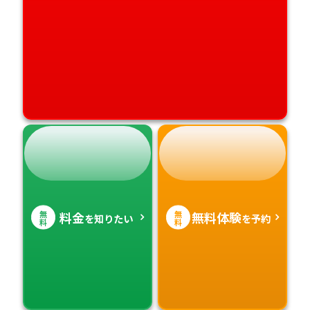
無
無
料金
無料体験
を知りたい
を予約
料
料