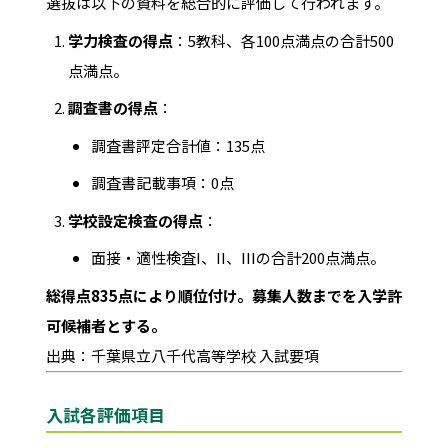
選抜は以下の資料を総合的に評価して行われます。
学力検査の得点
：5教科、各100点満点の合計500
点満点。
調査書の得点
：
調査書評定合計値：135点
調査書記載事項：0点
学校設定検査の得点
：
面接・適性検査I、II、IIIの合計200点満点。
総得点835点により順位付け。募集人数までを入学許
可候補者とする。
出典：千葉県立八千代高等学校 入試要項
入試各評価項目