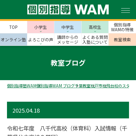
個別指導
TOP
小学生
中学生
高校生
WAMの特徴
講師からの
よくある質問
オンライン塾
よろこびの声
教室検索
メッセージ
入塾について
教室ブログ
個別指導塾WAM
個別指導WAM ブログ
千葉教室
松戸市
松飛台校のスタッ
2025.04.18
令和七年度 八千代高校（体育科）入試情報（千