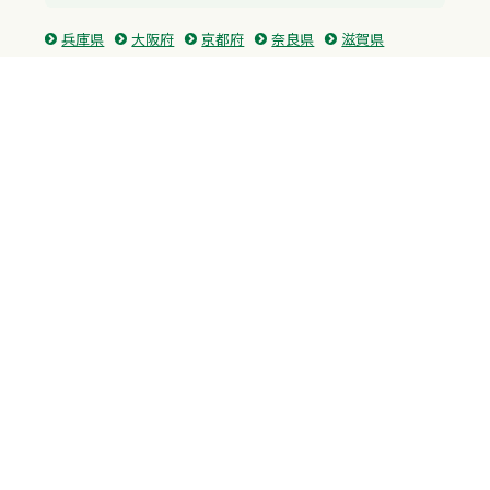
兵庫県
大阪府
京都府
奈良県
滋賀県
三重県
和歌山県
中国・四国
広島県
香川県
愛媛県
徳島県
九州・沖縄
福岡県
佐賀県
長崎県
熊本県
沖縄県
プライバシーポリシー
H.M.GROUP