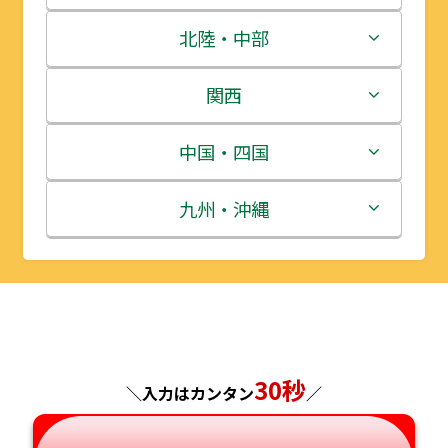
青森県
茨城県
北陸・中部
岩手県
栃木県
新潟県
関西
宮城県
群馬県
富山県
三重県
中国・四国
秋田県
埼玉県
石川県
滋賀県
鳥取県
九州・沖縄
山形県
千葉県
福井県
京都府
島根県
福岡県
福島県
東京都
山梨県
大阪府
岡山県
佐賀県
神奈川県
長野県
兵庫県
広島県
長崎県
30秒
＼入力はカンタン
／
岐阜県
奈良県
山口県
熊本県