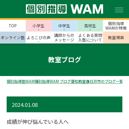
個別指導
TOP
小学生
中学生
高校生
WAMの特徴
講師からの
よくある質問
オンライン塾
よろこびの声
教室検索
メッセージ
入塾について
教室ブログ
個別指導塾WAM
個別指導WAM ブログ
愛知教室
春日井市のブログ一覧
春
2024.01.08
成績が伸び悩んでいる人へ