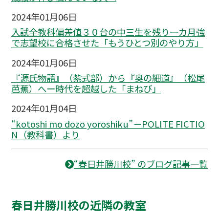
2024年01月06日
入試全教科偏差値３０台の中三生を残り一カ月強
で志望校に合格させた「もうひとつ別のやり方」
2024年01月06日
『源氏物語』（紫式部）から『奥の細道』（松尾
芭蕉）へー時代を超越した「まねび」
2024年01月04日
“kotoshi mo dozo yoroshiku”－POLITE FICTIO
N（教科書）より
“春日井勝川校” のブログ記事一覧
春日井勝川校の近隣の教室