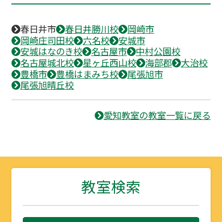
春日井市
春日井勝川校
岡崎市
岡崎庄司田校
六名校
安城市
安城はなのき校
名古屋市
中村公園校
名古屋城北校
星ヶ丘西山校
海部郡
大治校
豊橋市
豊橋はまみち校
尾張旭市
尾張旭晴丘校
愛知教室の教室一覧に戻る
教室検索