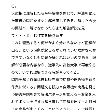
る。
大雑把に理解したら解答解説を閉じて、解法を覚え
た直後の問題をすぐに解き直してみる。解けたら次
の問題へ、解けなかったらまた解答解説を見
て・・・と同じ作業を繰り返す。
これに習熟すると何だかよく分からないけど正解が
出る、という現象が起こるがそれでいい理解なんか
できていなくとも問題が解ければいいのである。理
解が必要な内容なら、進学先の高校大学で再度やる
ので、いずれ理解できる時がやってくる。
問題を解く作業は自動販売機で切符や飲み物を買う
作業に似てる。問題文を読む＝自販機の商品を見る
⇒解答解説を見て解法パターンを覚える＝お金を入
れてボタンを押す⇒解き直して正解を出す＝お目当
ての商品が出てくる、というように。ここで確認し