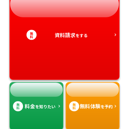
静岡県
和歌山県
徳島県
大分県
愛知県
香川県
宮崎県
無
資料請求
をする
料
愛媛県
鹿児島県
高知県
沖縄県
無
無
料金
無料体験
を知りたい
を予約
料
料