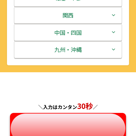
岩手県
栃木県
新潟県
関西
宮城県
群馬県
富山県
三重県
中国・四国
秋田県
埼玉県
石川県
滋賀県
鳥取県
九州・沖縄
山形県
千葉県
福井県
京都府
島根県
福岡県
福島県
東京都
山梨県
大阪府
岡山県
佐賀県
神奈川県
長野県
兵庫県
広島県
長崎県
30秒
＼入力はカンタン
／
岐阜県
奈良県
山口県
熊本県
静岡県
和歌山県
徳島県
大分県