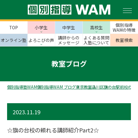
個別指導
TOP
小学生
中学生
高校生
WAMの特徴
講師からの
よくある質問
オンライン塾
よろこびの声
教室検索
メッセージ
入塾について
教室ブログ
個別指導塾WAM
個別指導WAM ブログ
東京教室
品川区
旗の台駅前校のス
2023.11.19
☆旗の台校の頼れる講師紹介Part2☆