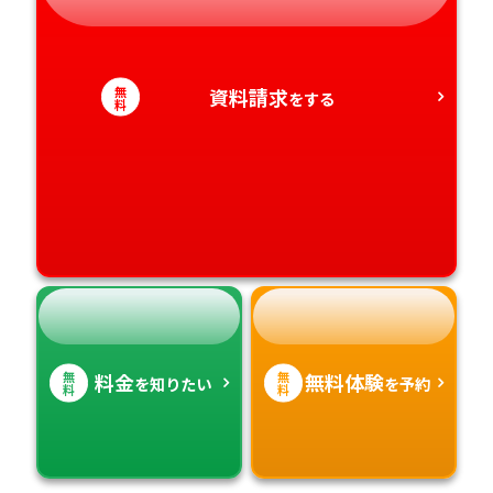
愛知県
香川県
宮崎県
無
資料請求
をする
料
愛媛県
鹿児島県
高知県
沖縄県
無
無
料金
無料体験
を知りたい
を予約
料
料