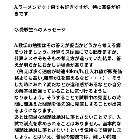
A.ラーメンです！何でも好きですが、特に家系が好
きです
Q.受験生へのメッセージ
A.数学の勉強はその答えが妥当かどうかを考える癖
をつけましょう。計算ミスは誰にでも起きますが、
計算ミスやそもそもの考え方が違っていた結果、答
えが明らかにおかしい場合があります
（例えば歩く速度が時速40km/h,仕入れ値が販売価
格よりも高い,確率が1を超えるなど・・・）。そう
した時にあれ？変だなとか違和感があるなとか自分
の解答は間違っていることに気づけるように
なりましょう。そうすることで試験中の見直しの時
間に間違えた問題を優先的に見直しすることが出来
るようになります。
あとは簡単な問題は絶対に落とさないことです。入
試で満点を求められることはありません。基本的な
問題は絶対に落とさない！という気持ちで練習しま
しょう。とはいえ、普段の勉強では、難しい問題