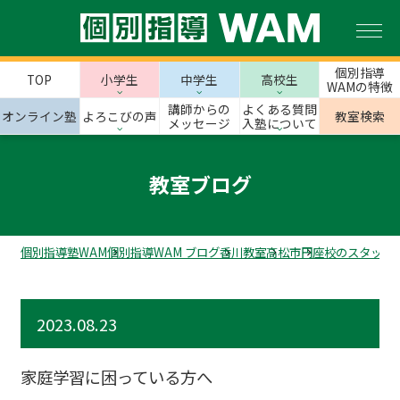
個別指導
TOP
小学生
中学生
高校生
WAMの特徴
講師からの
よくある質問
オンライン塾
よろこびの声
教室検索
メッセージ
入塾について
教室ブログ
個別指導塾WAM
個別指導WAM ブログ
香川教室
高松市
円座校のスタッフ
2023.08.23
家庭学習に困っている方へ