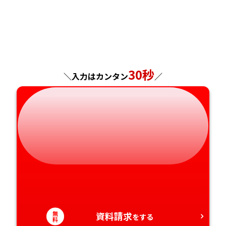
福島県
東京都
山梨県
大阪府
岡山県
佐賀県
神奈川県
長野県
兵庫県
広島県
長崎県
岐阜県
奈良県
山口県
熊本県
30秒
＼入力はカンタン
／
静岡県
和歌山県
徳島県
大分県
愛知県
香川県
宮崎県
愛媛県
鹿児島県
高知県
沖縄県
無
資料請求
をする
料