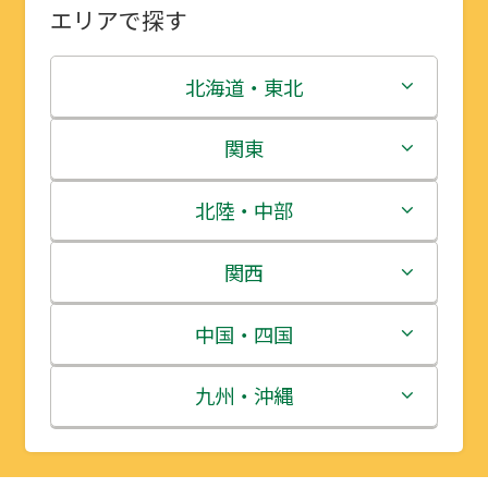
エリアで探す
北海道・東北
北海道
関東
青森県
茨城県
北陸・中部
岩手県
栃木県
新潟県
関西
宮城県
群馬県
富山県
三重県
中国・四国
秋田県
埼玉県
石川県
滋賀県
鳥取県
九州・沖縄
山形県
千葉県
福井県
京都府
島根県
福岡県