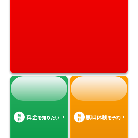
無
無
料金
無料体験
を知りたい
を予約
料
料