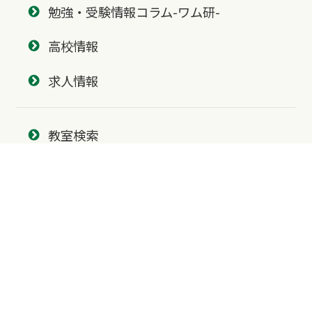
勉強・受験情報コラム-ワム研-
高校情報
求人情報
教室検索
北海道・東北
北海道
青森県
北陸・中部
富山県
石川県
福井県
新潟県
山梨県
長野県
愛知県
静岡県