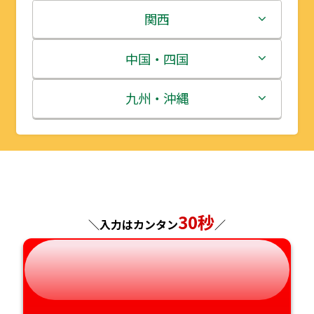
岩手県
栃木県
新潟県
関西
宮城県
群馬県
富山県
三重県
中国・四国
秋田県
埼玉県
石川県
滋賀県
鳥取県
九州・沖縄
山形県
千葉県
福井県
京都府
島根県
福岡県
福島県
東京都
山梨県
大阪府
岡山県
佐賀県
神奈川県
長野県
兵庫県
広島県
長崎県
30秒
＼入力はカンタン
／
岐阜県
奈良県
山口県
熊本県
静岡県
和歌山県
徳島県
大分県