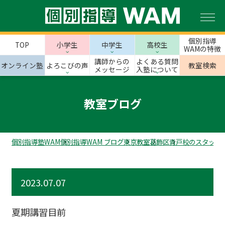
個別指導
TOP
小学生
中学生
高校生
WAMの特徴
講師からの
よくある質問
オンライン塾
よろこびの声
教室検索
メッセージ
入塾について
教室ブログ
個別指導塾WAM
個別指導WAM ブログ
東京教室
葛飾区
青戸校のスタッフ
2023.07.07
夏期講習目前