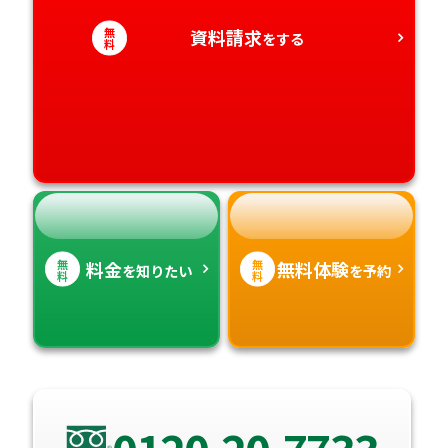
愛知県
香川県
宮崎県
無
資料請求
をする
料
愛媛県
鹿児島県
高知県
沖縄県
無
無
料金
無料体験
を知りたい
を予約
料
料