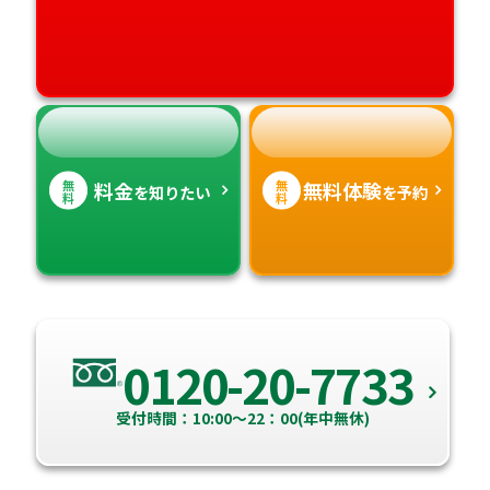
高知県
沖縄県
無
無
料金
無料体験
を知りたい
を予約
料
料
0120-20-7733
受付時間：10:00～22：00(年中無休)