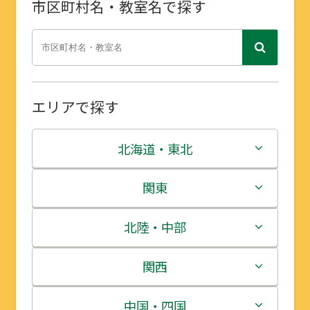
市区町村名・教室名で探す
エリアで探す
北海道・東北
北海道
関東
青森県
茨城県
北陸・中部
岩手県
栃木県
新潟県
関西
宮城県
群馬県
富山県
三重県
中国・四国