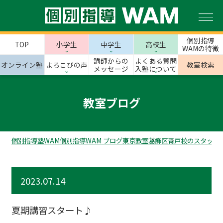
個別指導
TOP
小学生
中学生
高校生
WAMの特徴
講師からの
よくある質問
オンライン塾
よろこびの声
教室検索
メッセージ
入塾について
教室ブログ
個別指導塾WAM
個別指導WAM ブログ
東京教室
葛飾区
青戸校のスタッフ
2023.07.14
夏期講習スタート♪