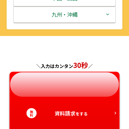
秋田県
埼玉県
石川県
滋賀県
鳥取県
九州・沖縄
山形県
千葉県
福井県
京都府
島根県
福岡県
福島県
東京都
山梨県
大阪府
岡山県
佐賀県
神奈川県
長野県
兵庫県
広島県
長崎県
30秒
＼入力はカンタン
／
岐阜県
奈良県
山口県
熊本県
静岡県
和歌山県
徳島県
大分県
愛知県
香川県
宮崎県
無
資料請求
をする
料
愛媛県
鹿児島県