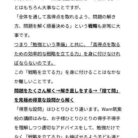
とはもちろん大事なことですが、
「全体を通して高得点を取れるよう、問題の解き
方、問題を解く順番決める」という
戦略
も非常に大
事です。
つまり「勉強という準備」と共に、「高得点を取る
ための効率的な戦略を立てる力」を身に付けなけれ
ばならないのです。
この「戦略を立てる力」を身に付けることはなかな
か難しいことです。
問題をたくさん解く→解き直しをする→「捨て問」
を見極め得意な設問から解く
「得意な設問」はひとりひとり違います。Wam筑紫
校の講師はみな、お子様ひとりひとりの得手不得手
を理解しつつ適切なアドバイスをして、勉強だけで
なく「戦略を立てる力」も伸ばせるよう子ども達と