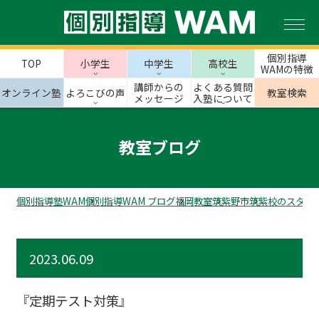
個別指導
TOP
小学生
中学生
高校生
WAMの特徴
講師からの
よくある質問
オンライン塾
よろこびの声
教室検索
メッセージ
入塾について
教室ブログ
個別指導塾WAM
個別指導WAM ブログ
福岡教室
筑紫野市
筑紫校のスタッ
2023.06.09
『定期テスト対策』