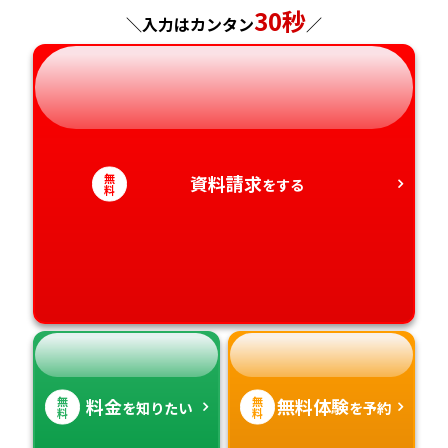
神奈川県
長野県
兵庫県
広島県
長崎県
30秒
＼入力はカンタン
／
岐阜県
奈良県
山口県
熊本県
静岡県
和歌山県
徳島県
大分県
愛知県
香川県
宮崎県
無
資料請求
をする
料
愛媛県
鹿児島県
高知県
沖縄県
無
無
料金
無料体験
を知りたい
を予約
料
料