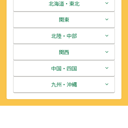
北海道・東北
北海道
関東
青森県
茨城県
北陸・中部
岩手県
栃木県
新潟県
関西
宮城県
群馬県
富山県
三重県
中国・四国
秋田県
埼玉県
石川県
滋賀県
鳥取県
九州・沖縄
山形県
千葉県
福井県
京都府
島根県
福岡県
福島県
東京都
山梨県
大阪府
岡山県
佐賀県