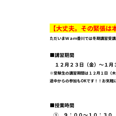
【大丈夫。その緊張は
ただいまＷａｍ香川では冬期講習受講
■講習期間
１２月２３日（金）～１月
※受験生の講習期間は１２月１日（木
途中からの参加もOKです！！お気軽
■授業時間
➀ ９：００～１０：３０