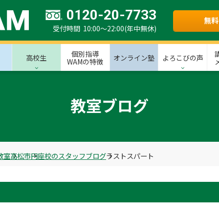
0120-20-7733
無料
受付時間 10:00～22:00(年中無休)
個別指導
高校生
オンライン塾
よろこびの声
WAMの特徴
教室ブログ
教室
高松市
円座校のスタッフブログ
ラストスパート