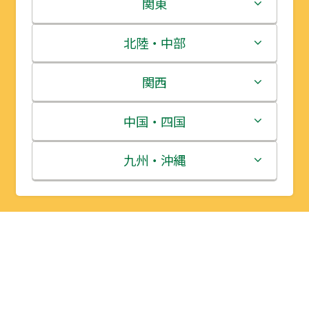
北海道
関東
青森県
茨城県
北陸・中部
岩手県
栃木県
新潟県
関西
宮城県
群馬県
富山県
三重県
中国・四国
秋田県
埼玉県
石川県
滋賀県
鳥取県
九州・沖縄
山形県
千葉県
福井県
京都府
島根県
福岡県
福島県
東京都
山梨県
大阪府
岡山県
佐賀県
神奈川県
長野県
兵庫県
広島県
長崎県