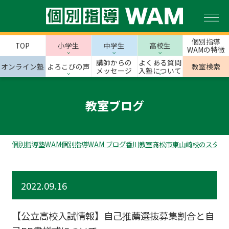
個別指導
TOP
小学生
中学生
高校生
WAMの特徴
講師からの
よくある質問
オンライン塾
よろこびの声
教室検索
メッセージ
入塾について
教室ブログ
個別指導塾WAM
個別指導WAM ブログ
香川教室
高松市
東山崎校のスタッ
2022.09.16
【公立高校入試情報】自己推薦選抜募集割合と自