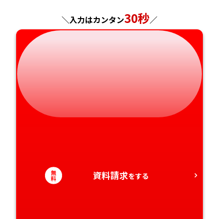
岐阜県
奈良県
山口県
熊本県
30秒
＼入力はカンタン
／
静岡県
和歌山県
徳島県
大分県
愛知県
香川県
宮崎県
愛媛県
鹿児島県
高知県
沖縄県
無
資料請求
をする
料