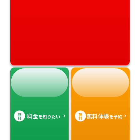
無
無
料金
無料体験
を知りたい
を予約
料
料