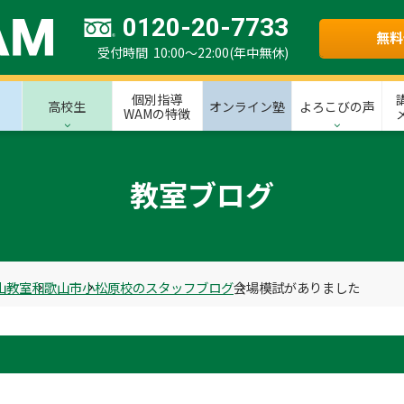
0120-20-7733
無料
受付時間 10:00～22:00(年中無休)
個別指導
高校生
オンライン塾
よろこびの声
WAMの特徴
教室ブログ
山教室
和歌山市
小松原校のスタッフブログ
会場模試がありました