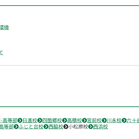
環境
て
-高等部
日進校
四箇郷校
高積校
宮前校
川永校
六十
高等部
ふじと台校
西脇校
小松原校
西浜校