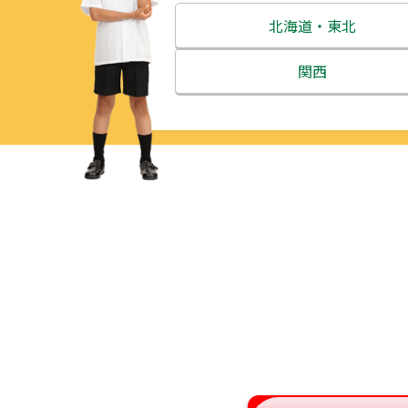
北海道・東北
北海道
関西
青森県
三重県
岩手県
滋賀県
宮城県
京都府
秋田県
大阪府
山形県
兵庫県
福島県
奈良県
和歌山県