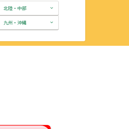
北陸・中部
新潟県
九州・沖縄
富山県
福岡県
石川県
佐賀県
福井県
長崎県
山梨県
熊本県
長野県
大分県
岐阜県
宮崎県
静岡県
鹿児島県