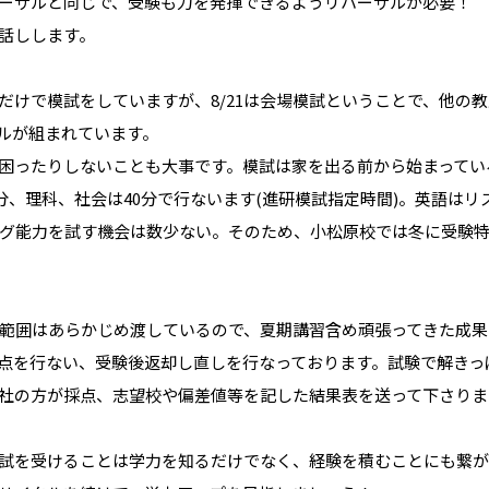
ーサルと同じで、受験も力を発揮できるようリハーサルが必要！
お話しします。
だけで模試をしていますが、8/21は会場模試ということで、他の
ルが組まれています。
困ったりしないことも大事です。模試は家を出る前から始まってい
分、理科、社会は40分で行ないます(進研模試指定時間)。英語は
グ能力を試す機会は数少ない。そのため、小松原校では冬に受験
範囲はあらかじめ渡しているので、夏期講習含め頑張ってきた成果
点を行ない、受験後返却し直しを行なっております。試験で解きっ
社の方が採点、志望校や偏差値等を記した結果表を送って下さりま
試を受けることは学力を知るだけでなく、経験を積むことにも繋が