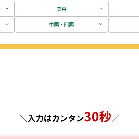
関東
茨城県
中国・四国
栃木県
鳥取県
群馬県
島根県
埼玉県
岡山県
千葉県
広島県
東京都
山口県
30秒
神奈川県
徳島県
＼入力はカンタン
／
香川県