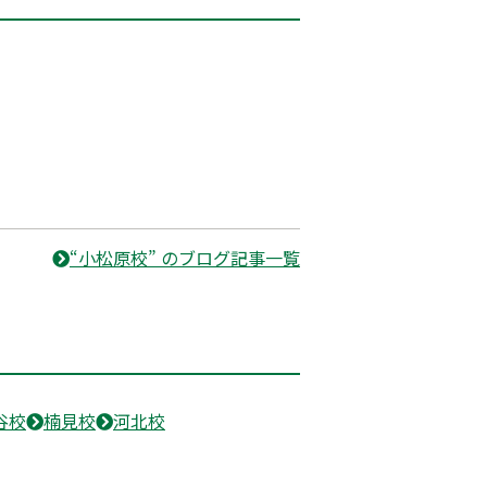
“小松原校” のブログ記事一覧
谷校
楠見校
河北校