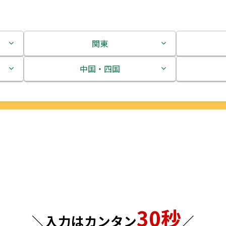
関東
茨城県
中国・四国
栃木県
鳥取県
群馬県
島根県
埼玉県
岡山県
千葉県
広島県
東京都
山口県
30秒
神奈川県
徳島県
＼入力はカンタン
／