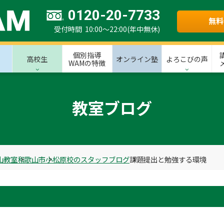
0120-20-7733
無料
受付時間 10:00～22:00(年中無休)
個別指導
高校生
オンライン塾
よろこびの声
WAMの特徴
教室ブログ
山教室
和歌山市
小松原校のスタッフブログ
課題提出と勉強する環境