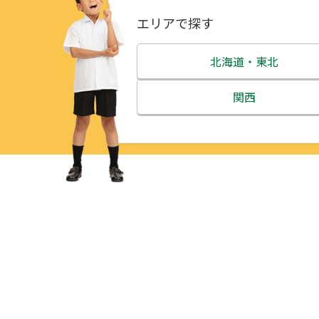
エリアで探す
北海道・東北
北海道
関西
青森県
三重県
岩手県
滋賀県
宮城県
京都府
秋田県
大阪府
山形県
兵庫県
福島県
奈良県