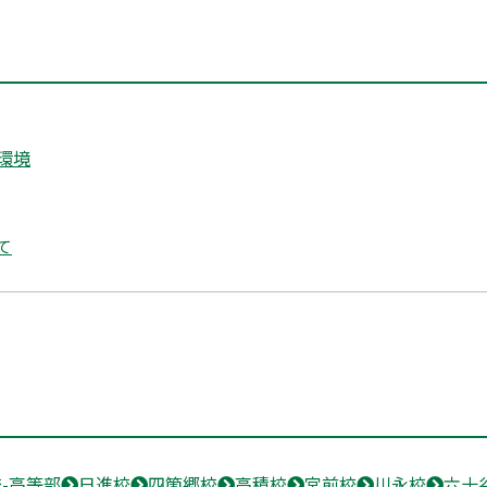
環境
て
-高等部
日進校
四箇郷校
高積校
宮前校
川永校
六十