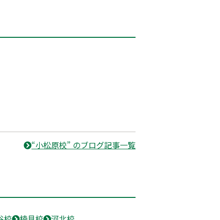
“小松原校” のブログ記事一覧
谷校
楠見校
河北校