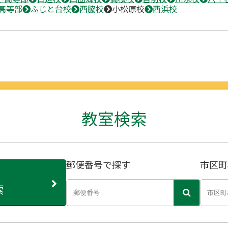
高等部
ふじと台校
西脇校
小松原校
西浜校
教室検索
郵便番号で探す
市区町
索