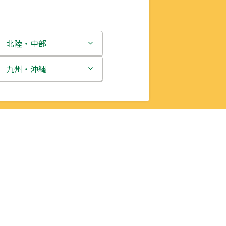
北陸・中部
新潟県
九州・沖縄
富山県
福岡県
石川県
佐賀県
福井県
長崎県
山梨県
熊本県
長野県
大分県
岐阜県
宮崎県