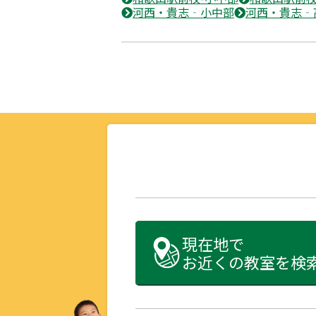
河西・貴志‐小中部
河西・貴志‐
現在地で
お近くの教室を検