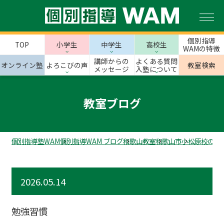
個別指導
TOP
小学生
中学生
高校生
WAMの特徴
講師からの
よくある質問
オンライン塾
よろこびの声
教室検索
メッセージ
入塾について
教室ブログ
個別指導塾WAM
個別指導WAM ブログ
和歌山教室
和歌山市
小松原校のス
2026.05.14
勉強習慣