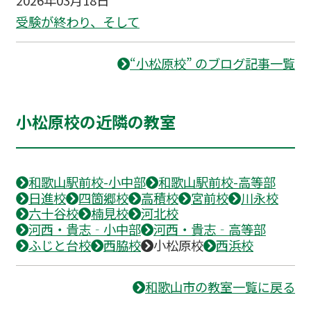
受験が終わり、そして
“小松原校” のブログ記事一覧
小松原校の近隣の教室
和歌山駅前校-小中部
和歌山駅前校-高等部
日進校
四箇郷校
高積校
宮前校
川永校
六十谷校
楠見校
河北校
河西・貴志‐小中部
河西・貴志‐高等部
ふじと台校
西脇校
小松原校
西浜校
和歌山市の教室一覧に戻る