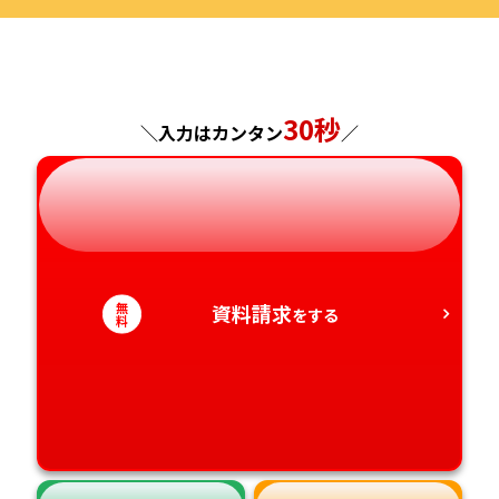
福島県
東京都
山梨県
大阪府
岡山県
佐賀県
神奈川県
長野県
兵庫県
広島県
長崎県
30秒
＼入力はカンタン
／
岐阜県
奈良県
山口県
熊本県
静岡県
和歌山県
徳島県
大分県
愛知県
香川県
宮崎県
無
資料請求
をする
料
愛媛県
鹿児島県
高知県
沖縄県