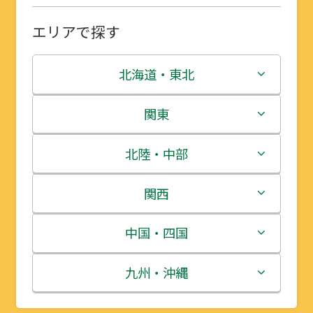
エリアで探す
北海道・東北
北海道
関東
青森県
茨城県
北陸・中部
岩手県
栃木県
新潟県
関西
宮城県
群馬県
富山県
三重県
中国・四国
秋田県
埼玉県
石川県
滋賀県
鳥取県
九州・沖縄
山形県
千葉県
福井県
京都府
島根県
福岡県