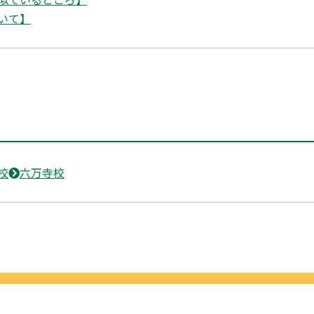
いて】
校
六万寺校