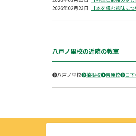
2026年02月23日
【本を読む意味につ
八戸ノ里校の近隣の教室
八戸ノ里校
楠根校
吉原校
日下