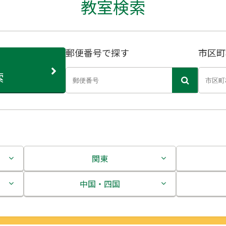
教室検索
郵便番号で探す
市区町
索
関東
茨城県
中国・四国
栃木県
鳥取県