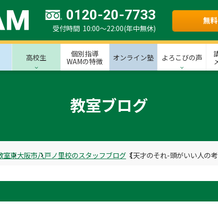
0120-20-7733
無料
受付時間 10:00～22:00(年中無休)
個別指導
高校生
オンライン塾
よろこびの声
WAMの特徴
教室ブログ
教室
東大阪市
八戸ノ里校のスタッフブログ
【天才のそれ-頭がいい人の考