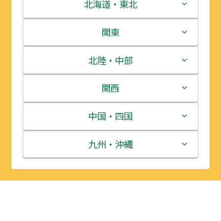
北海道・東北
北海道
関東
青森県
茨城県
北陸・中部
岩手県
栃木県
新潟県
関西
宮城県
群馬県
富山県
三重県
中国・四国
秋田県
埼玉県
石川県
滋賀県
鳥取県
九州・沖縄
山形県
千葉県
福井県
京都府
島根県
福岡県
福島県
東京都
山梨県
大阪府
岡山県
佐賀県