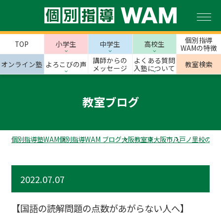
個別指導
TOP
小学生
中学生
高校生
WAMの特徴
講師からの
よくある質問
オンライン塾
よろこびの声
教室検索
メッセージ
入塾について
教室ブログ
個別指導塾WAM
個別指導WAM ブログ
大阪教室
東大阪市
八戸ノ里校のス
2022.07.07
【国語の読解問題の点数があがらない人へ】