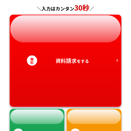
神奈川県
長野県
兵庫県
広島県
長崎県
30秒
＼入力はカンタン
／
岐阜県
奈良県
山口県
熊本県
静岡県
和歌山県
徳島県
大分県
愛知県
香川県
宮崎県
無
資料請求
をする
料
愛媛県
鹿児島県
高知県
沖縄県