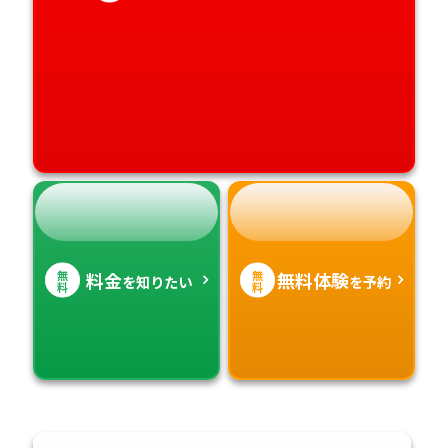
高知県
沖縄県
無
無
料金
無料体験
を知りたい
を予約
料
料