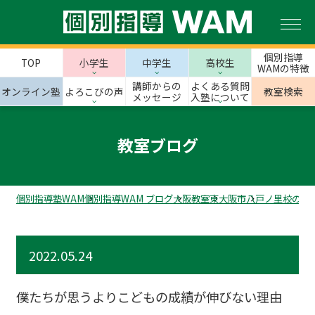
個別指導
TOP
小学生
中学生
高校生
WAMの特徴
講師からの
よくある質問
オンライン塾
よろこびの声
教室検索
メッセージ
入塾について
教室ブログ
個別指導塾WAM
個別指導WAM ブログ
大阪教室
東大阪市
八戸ノ里校のス
2022.05.24
僕たちが思うよりこどもの成績が伸びない理由