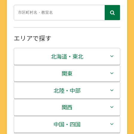
エリアで探す
北海道・東北
北海道
関東
青森県
茨城県
北陸・中部
岩手県
栃木県
新潟県
関西
宮城県
群馬県
富山県
三重県
中国・四国