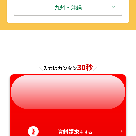
秋田県
埼玉県
石川県
滋賀県
鳥取県
九州・沖縄
山形県
千葉県
福井県
京都府
島根県
福岡県
福島県
東京都
山梨県
大阪府
岡山県
佐賀県
神奈川県
長野県
兵庫県
広島県
長崎県
30秒
＼入力はカンタン
／
岐阜県
奈良県
山口県
熊本県
静岡県
和歌山県
徳島県
大分県
愛知県
香川県
宮崎県
愛媛県
鹿児島県
無
資料請求
をする
料