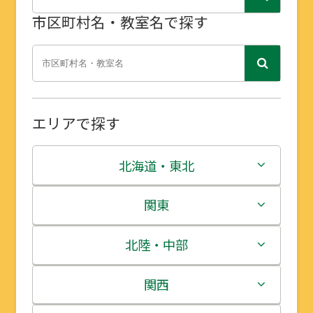
市区町村名・教室名で探す
エリアで探す
北海道・東北
北海道
関東
青森県
茨城県
北陸・中部
岩手県
栃木県
新潟県
関西