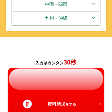
宮城県
群馬県
富山県
三重県
中国・四国
秋田県
埼玉県
石川県
滋賀県
鳥取県
九州・沖縄
山形県
千葉県
福井県
京都府
島根県
福岡県
福島県
東京都
山梨県
大阪府
岡山県
佐賀県
神奈川県
長野県
兵庫県
広島県
長崎県
30秒
＼入力はカンタン
／
岐阜県
奈良県
山口県
熊本県
静岡県
和歌山県
徳島県
大分県
愛知県
香川県
宮崎県
無
資料請求
をする
料