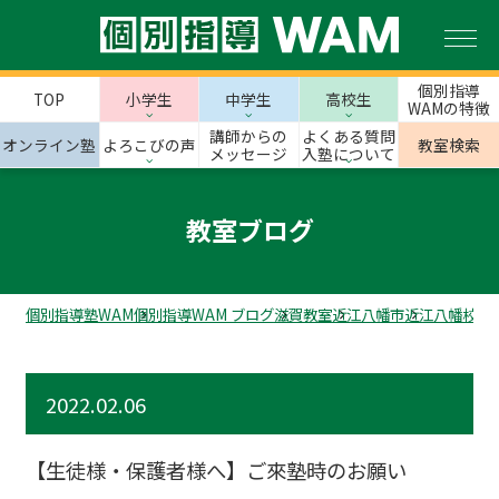
個別指導
TOP
小学生
中学生
高校生
WAMの特徴
講師からの
よくある質問
オンライン塾
よろこびの声
教室検索
メッセージ
入塾について
教室ブログ
個別指導塾WAM
個別指導WAM ブログ
滋賀教室
近江八幡市
近江八幡校の
2022.02.06
【生徒様・保護者様へ】ご來塾時のお願い