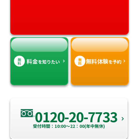
愛媛県
鹿児島県
高知県
沖縄県
無
無
料金
無料体験
を知りたい
を予約
料
料
0120-20-7733
受付時間：10:00～22：00(年中無休)