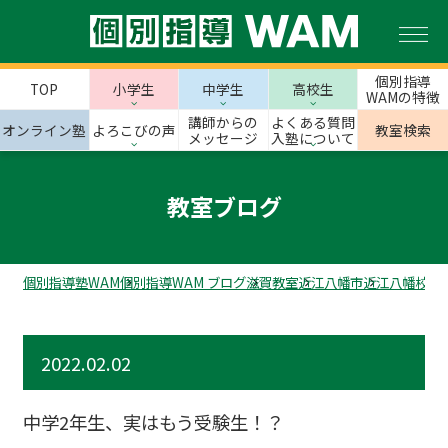
個別指導
TOP
小学生
中学生
高校生
WAMの特徴
講師からの
よくある質問
オンライン塾
よろこびの声
教室検索
メッセージ
入塾について
教室ブログ
個別指導塾WAM
個別指導WAM ブログ
滋賀教室
近江八幡市
近江八幡校の
2022.02.02
中学2年生、実はもう受験生！？