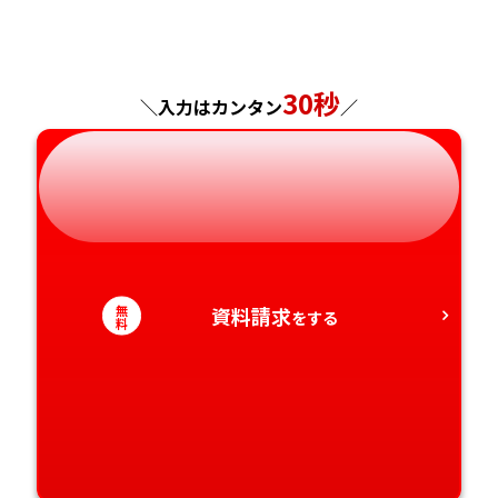
福島県
東京都
山梨県
大阪府
岡山県
佐賀県
神奈川県
長野県
兵庫県
広島県
長崎県
30秒
＼入力はカンタン
／
岐阜県
奈良県
山口県
熊本県
静岡県
和歌山県
徳島県
大分県
愛知県
香川県
宮崎県
無
資料請求
をする
愛媛県
鹿児島県
料
高知県
沖縄県