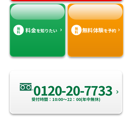
無
無
料金
無料体験
を知りたい
を予約
料
料
0120-20-7733
受付時間：10:00～22：00(年中無休)