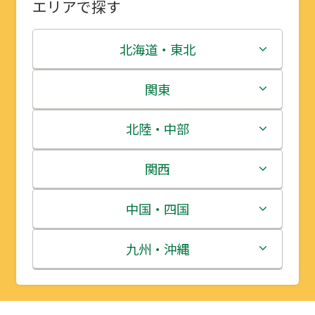
エリアで探す
北海道・東北
北海道
関東
青森県
茨城県
北陸・中部
岩手県
栃木県
新潟県
関西
宮城県
群馬県
富山県
三重県
中国・四国
秋田県
埼玉県
石川県
滋賀県
鳥取県
九州・沖縄
山形県
千葉県
福井県
京都府
島根県
福岡県