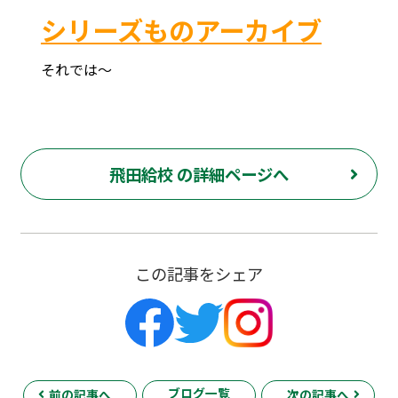
シリーズものアーカイブ
それでは～
府中市 調布市 三鷹市 世田谷区 稲城市 飛田給 武蔵野台 西調布 白糸台 塾 個別指導 進学 補習 定期試験 テスト 調布中 第五中 第六中 第二中 飛田給小 第三小 南白糸台小 小柳小 大学 受験 予備校 個別塾 高校生 都立 高校 調布北 府中東 府中 芦花 若葉総合 上石原 下石原 押立 大学 指定校 長谷川嘉俊 電通大 外大 電気通信大学 東京外国語大学 ピタドリ すらら 数学 英語 理科 社会 勉強の仕方 計画の立て方 プログラミング 英会話
飛田給校 の詳細ページへ
この記事をシェア
ブログ一覧
前の記事へ
次の記事へ