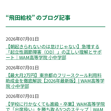
“飛田給校” のブログ記事
2026年07月01日
【朝起きられないのは怠けじゃない】急増する
「起立性調節障害（OD）」の正しい理解とサポ
ート｜WAM高等学院 小中学部
2026年07月01日
【最大月2万円】東京都のフリースクール利用料
助成金を徹底解説【2026年最新版】| WAM高等学
院 小中学部
2026年07月01日
【学校に行かなくても進級・卒業】WAM高等学院
で「出席扱い」を勝ち取る5つのステップ｜WAM