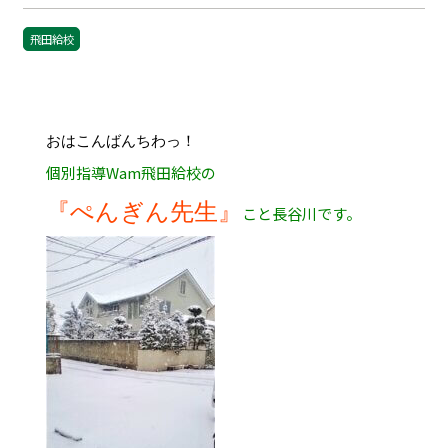
飛田給校
おはこんばんちわっ！
個別指導Wam飛田給校の
『ぺんぎん先生』
こと長谷川です。