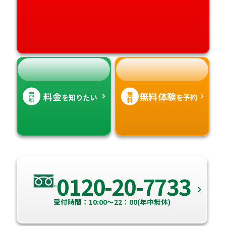
愛媛県
鹿児島県
高知県
沖縄県
無
無
料金
無料体験
を知りたい
を予約
料
料
0120-20-7733
受付時間：10:00～22：00(年中無休)