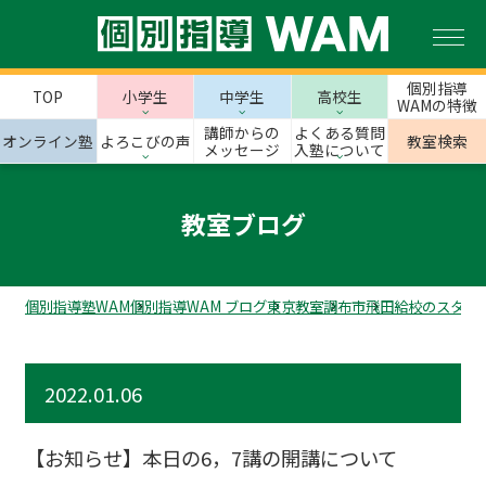
個別指導
TOP
小学生
中学生
高校生
WAMの特徴
講師からの
よくある質問
オンライン塾
よろこびの声
教室検索
メッセージ
入塾について
教室ブログ
個別指導塾WAM
個別指導WAM ブログ
東京教室
調布市
飛田給校のスタッ
2022.01.06
【お知らせ】本日の6，7講の開講について