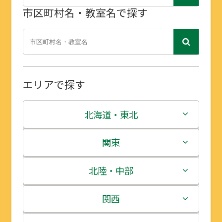
市区町村名・教室名で探す
エリアで探す
北海道・東北
北海道
関東
青森県
茨城県
北陸・中部
岩手県
栃木県
新潟県
関西