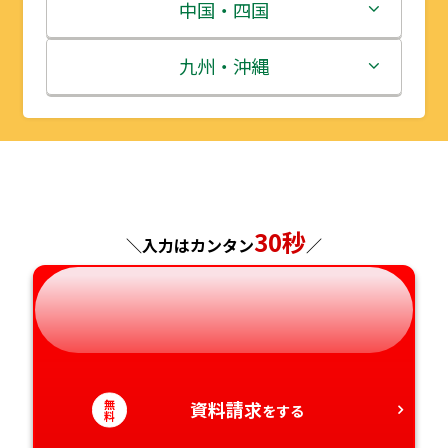
宮城県
群馬県
富山県
三重県
中国・四国
秋田県
埼玉県
石川県
滋賀県
鳥取県
九州・沖縄
山形県
千葉県
福井県
京都府
島根県
福岡県
福島県
東京都
山梨県
大阪府
岡山県
佐賀県
神奈川県
長野県
兵庫県
広島県
長崎県
30秒
＼入力はカンタン
／
岐阜県
奈良県
山口県
熊本県
静岡県
和歌山県
徳島県
大分県
愛知県
香川県
宮崎県
無
資料請求
をする
料