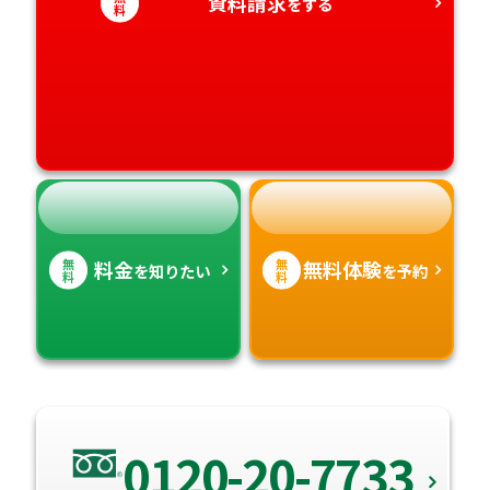
資料請求
をする
料
愛媛県
鹿児島県
高知県
沖縄県
無
無
料金
無料体験
を知りたい
を予約
料
料
0120-20-7733