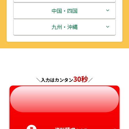
宮城県
群馬県
富山県
三重県
中国・四国
秋田県
埼玉県
石川県
滋賀県
鳥取県
九州・沖縄
山形県
千葉県
福井県
京都府
島根県
福岡県
福島県
東京都
山梨県
大阪府
岡山県
佐賀県
神奈川県
長野県
兵庫県
広島県
長崎県
30秒
＼入力はカンタン
／
岐阜県
奈良県
山口県
熊本県
静岡県
和歌山県
徳島県
大分県
愛知県
香川県
宮崎県
無