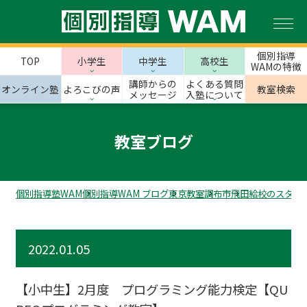
個別指導
TOP
小学生
中学生
高校生
WAMの特徴
講師からの
よくある質問
オンライン塾
よろこびの声
教室検索
メッセージ
入塾について
教室ブログ
個別指導塾WAM
個別指導WAM ブログ
東京教室
調布市
飛田給校のスタッ
2022.01.05
【小中生】2月度 プログラミング能力検定【QU