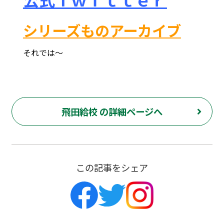
シリーズものアーカイブ
それでは～
府中市 調布市 三鷹市 世田谷区 稲城市 飛田給 武蔵野台 西調布 白糸台 塾 個別指導 進学 補習 定期試験 テスト 調布中 第五中 第六中 第二中 飛田給小 第三小 南白糸台小 小柳小 大学 受験 予備校 個別塾 高校生 都立 高校 調布北 府中東 府中 芦花 若葉総合 上石原 下石原 押立 大学 指定校 長谷川嘉俊 電通大 外大 電気通信大学 東京外国語大学 ピタドリ すらら 数学 英語 理科 社会 勉強の仕方 計画の立て方 プログラミング 英会話
飛田給校 の詳細ページへ
この記事をシェア