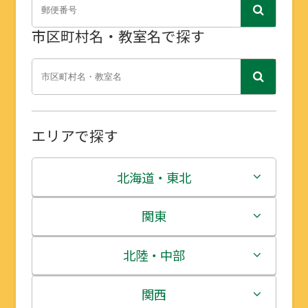
市区町村名・教室名で探す
エリアで探す
北海道・東北
北海道
関東
青森県
茨城県
北陸・中部
岩手県
栃木県
新潟県
関西