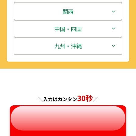
岩手県
栃木県
新潟県
関西
宮城県
群馬県
富山県
三重県
中国・四国
秋田県
埼玉県
石川県
滋賀県
鳥取県
九州・沖縄
山形県
千葉県
福井県
京都府
島根県
福岡県
福島県
東京都
山梨県
大阪府
岡山県
佐賀県
神奈川県
長野県
兵庫県
広島県
長崎県
30秒
＼入力はカンタン
／
岐阜県
奈良県
山口県
熊本県
静岡県
和歌山県
徳島県
大分県