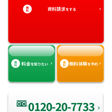
愛知県
無
香川県
資料請求
宮崎県
をする
料
愛媛県
鹿児島県
高知県
沖縄県
無
無
料金
無料体験
を知りたい
を予約
料
料
0120-20-7733