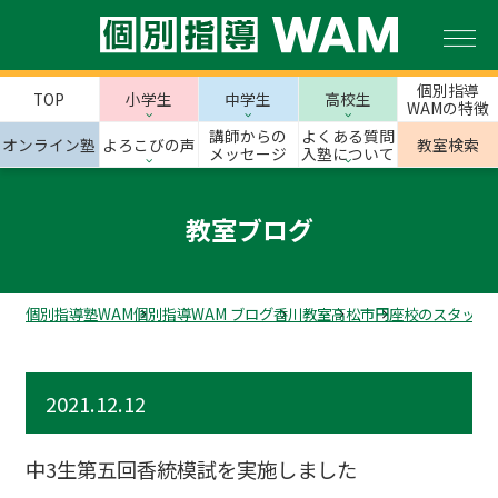
個別指導
TOP
小学生
中学生
高校生
WAMの特徴
講師からの
よくある質問
オンライン塾
よろこびの声
教室検索
メッセージ
入塾について
教室ブログ
個別指導塾WAM
個別指導WAM ブログ
香川教室
高松市
円座校のスタッフ
2021.12.12
中3生第五回香統模試を実施しました