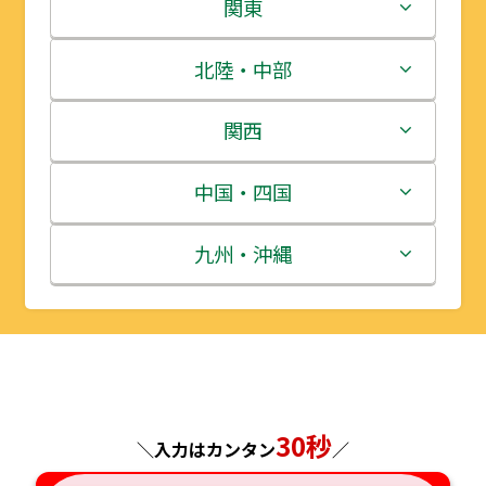
北海道
関東
青森県
茨城県
北陸・中部
岩手県
栃木県
新潟県
関西
宮城県
群馬県
富山県
三重県
中国・四国
秋田県
埼玉県
石川県
滋賀県
鳥取県
九州・沖縄
山形県
千葉県
福井県
京都府
島根県
福岡県
福島県
東京都
山梨県
大阪府
岡山県
佐賀県
神奈川県
長野県
兵庫県
広島県
長崎県
30秒
＼入力はカンタン
／