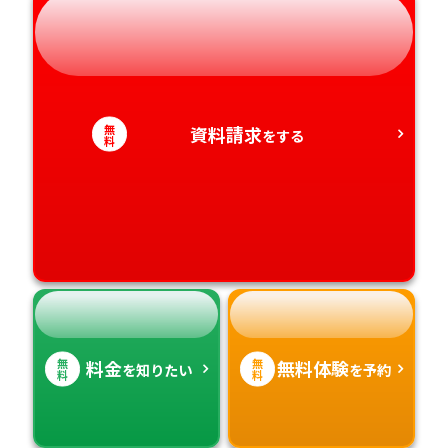
岐阜県
奈良県
山口県
熊本県
静岡県
和歌山県
徳島県
大分県
愛知県
香川県
宮崎県
無
資料請求
をする
料
愛媛県
鹿児島県
高知県
沖縄県
無
無
料金
無料体験
を知りたい
を予約
料
料