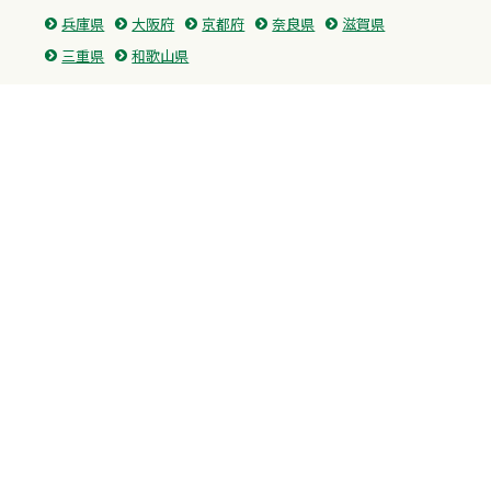
兵庫県
大阪府
京都府
奈良県
滋賀県
三重県
和歌山県
中国・四国
広島県
香川県
愛媛県
徳島県
九州・沖縄
福岡県
佐賀県
長崎県
熊本県
沖縄県
プライバシーポリシー
H.M.GROUP
WAMからのお知らせ
サイトマップ