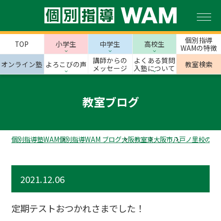
個別指導
TOP
小学生
中学生
高校生
WAMの特徴
講師からの
よくある質問
オンライン塾
よろこびの声
教室検索
メッセージ
入塾について
教室ブログ
個別指導塾WAM
個別指導WAM ブログ
大阪教室
東大阪市
八戸ノ里校のス
2021.12.06
定期テストおつかれさまでした！