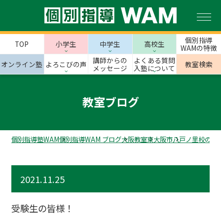
個別指導
TOP
小学生
中学生
高校生
WAMの特徴
講師からの
よくある質問
オンライン塾
よろこびの声
教室検索
メッセージ
入塾について
教室ブログ
個別指導塾WAM
個別指導WAM ブログ
大阪教室
東大阪市
八戸ノ里校のス
2021.11.25
受験生の皆様！