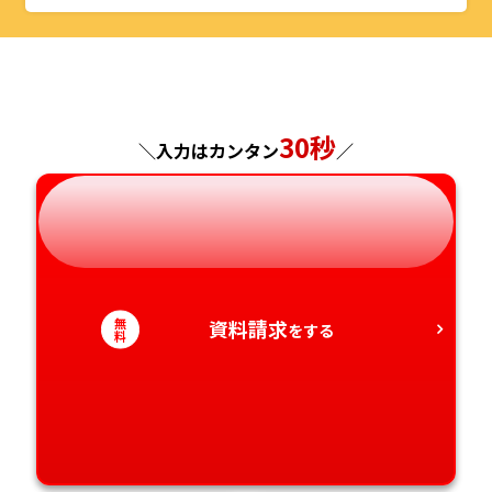
山形県
千葉県
福井県
京都府
島根県
福岡県
福島県
東京都
山梨県
大阪府
岡山県
佐賀県
神奈川県
長野県
兵庫県
広島県
長崎県
30秒
＼入力はカンタン
／
岐阜県
奈良県
山口県
熊本県
静岡県
和歌山県
徳島県
大分県
愛知県
香川県
宮崎県
無
資料請求
をする
料
愛媛県
鹿児島県
高知県
沖縄県