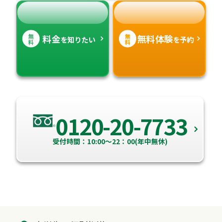
無
無
料金
無料体験
を知りたい
を予約
料
料
0120-20-7733
受付時間：10:00～22：00(年中無休)