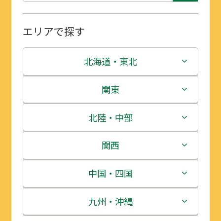
エリアで探す
北海道・東北
北海道
関東
青森県
茨城県
北陸・中部
岩手県
栃木県
新潟県
関西
宮城県
群馬県
富山県
三重県
中国・四国
秋田県
埼玉県
石川県
滋賀県
鳥取県
九州・沖縄