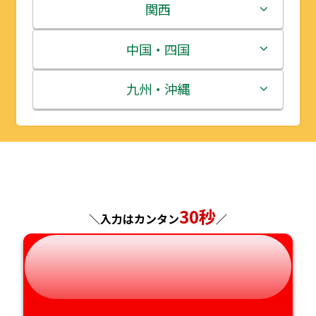
岩手県
栃木県
新潟県
関西
宮城県
群馬県
富山県
三重県
中国・四国
秋田県
埼玉県
石川県
滋賀県
鳥取県
九州・沖縄
山形県
千葉県
福井県
京都府
島根県
福岡県
福島県
東京都
山梨県
大阪府
岡山県
佐賀県
神奈川県
長野県
兵庫県
広島県
長崎県
30秒
＼入力はカンタン
／
岐阜県
奈良県
山口県
熊本県
静岡県
和歌山県
徳島県
大分県