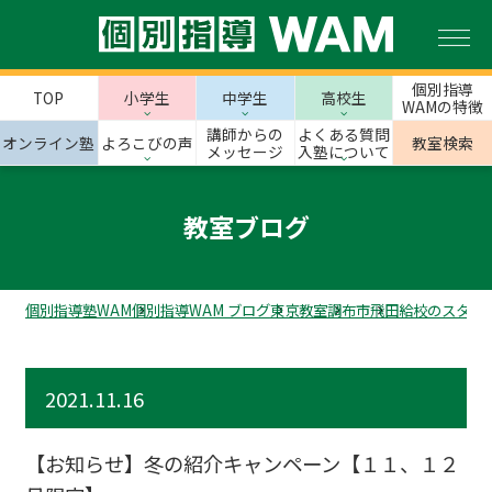
個別指導
TOP
小学生
中学生
高校生
WAMの特徴
講師からの
よくある質問
オンライン塾
よろこびの声
教室検索
メッセージ
入塾について
教室ブログ
個別指導塾WAM
個別指導WAM ブログ
東京教室
調布市
飛田給校のスタッ
2021.11.16
【お知らせ】冬の紹介キャンペーン【１１、１２