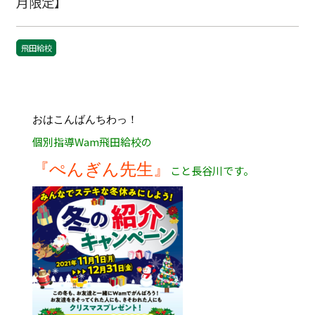
月限定】
飛田給校
おはこんばんちわっ！
個別指導Wam飛田給校の
『ぺんぎん先生』
こと長谷川です。