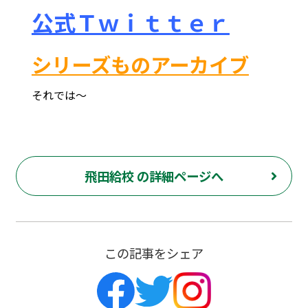
公式Ｔｗｉｔｔｅｒ
シリーズものアーカイブ
それでは～
府中市 調布市 三鷹市 世田谷区 稲城市 飛田給 武蔵野台 西調布 白糸台 塾 個別指導 進学 補習 定期試験 テスト 調布中 第五中 第六中 第二中 飛田給小 第三小 南白糸台小 小柳小 大学 受験 予備校 個別塾 高校生 都立 高校 調布北 府中東 府中 芦花 若葉総合 上石原 下石原 押立 大学 指定校 長谷川嘉俊 電通大 外大 電気通信大学 東京外国語大学 ピタドリ すらら 数学 英語 理科 社会 勉強の仕方 計画の立て方 プログラミング 英会話
飛田給校 の詳細ページへ
この記事をシェア