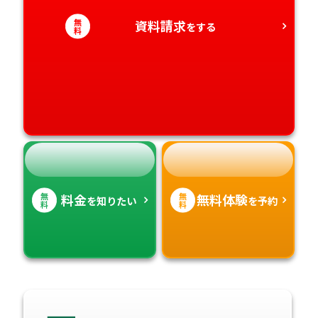
愛知県
香川県
宮崎県
無
資料請求
をする
料
愛媛県
鹿児島県
高知県
沖縄県
無
無
料金
無料体験
を知りたい
を予約
料
料