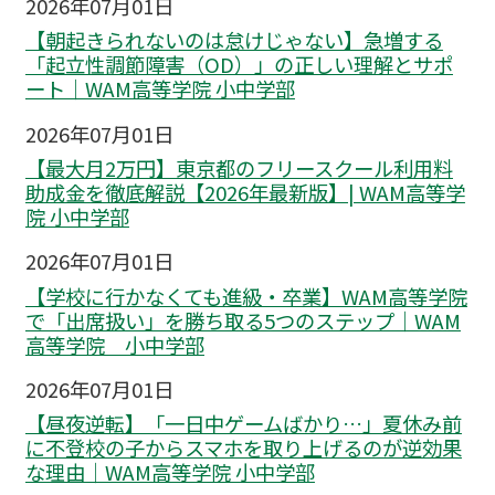
2026年07月01日
【朝起きられないのは怠けじゃない】急増する
「起立性調節障害（OD）」の正しい理解とサポ
ート｜WAM高等学院 小中学部
2026年07月01日
【最大月2万円】東京都のフリースクール利用料
助成金を徹底解説【2026年最新版】| WAM高等学
院 小中学部
2026年07月01日
【学校に行かなくても進級・卒業】WAM高等学院
で「出席扱い」を勝ち取る5つのステップ｜WAM
高等学院 小中学部
2026年07月01日
【昼夜逆転】「一日中ゲームばかり…」夏休み前
に不登校の子からスマホを取り上げるのが逆効果
な理由｜WAM高等学院 小中学部