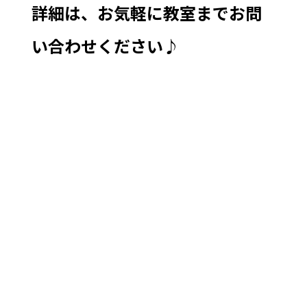
詳細は、お気軽に教室までお問
い合わせください♪
WAM wam ワム 小山田中 塾 忠生中 塾 日大三中 塾 小山
田南小 塾 小山田小 塾 図師小 塾
町田市 塾 淵野辺駅 塾 淵野辺 塾
小山田桜台 塾 下小山田町 塾 上小山田町 塾 常盤 塾桜美林
塾