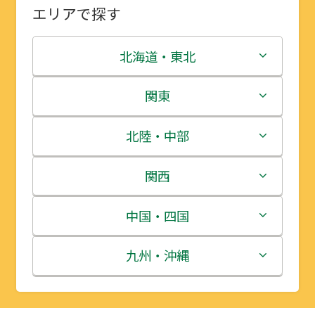
エリアで探す
北海道・東北
北海道
関東
青森県
茨城県
北陸・中部
岩手県
栃木県
新潟県
関西
宮城県
群馬県
富山県
三重県
中国・四国
秋田県
埼玉県
石川県
滋賀県
鳥取県
九州・沖縄
山形県
千葉県
福井県
京都府
島根県
福岡県