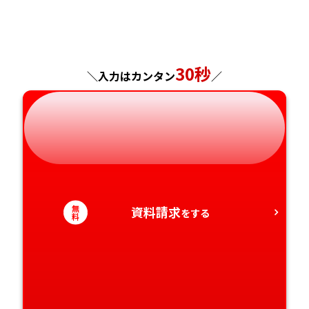
福島県
東京都
山梨県
大阪府
岡山県
佐賀県
神奈川県
長野県
兵庫県
広島県
長崎県
30秒
＼入力はカンタン
／
岐阜県
奈良県
山口県
熊本県
静岡県
和歌山県
徳島県
大分県
愛知県
香川県
宮崎県
愛媛県
鹿児島県
無
資料請求
をする
料
高知県
沖縄県