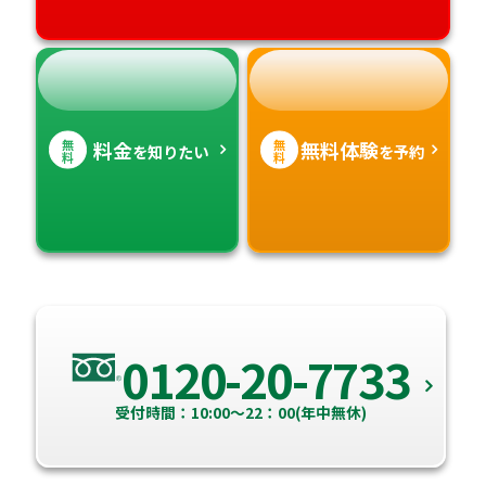
無
無
料金
無料体験
を知りたい
を予約
料
料
0120-20-7733
受付時間：10:00～22：00(年中無休)