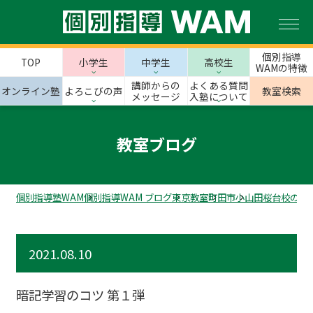
個別指導
TOP
小学生
中学生
高校生
WAMの特徴
講師からの
よくある質問
オンライン塾
よろこびの声
教室検索
メッセージ
入塾について
教室ブログ
個別指導塾WAM
個別指導WAM ブログ
東京教室
町田市
小山田桜台校のス
2021.08.10
暗記学習のコツ 第１弾