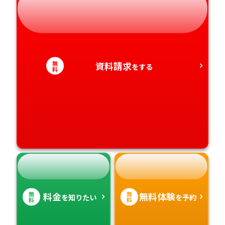
静岡県
和歌山県
徳島県
大分県
愛知県
香川県
宮崎県
無
資料請求
をする
料
愛媛県
鹿児島県
高知県
沖縄県
無
無
料金
無料体験
を知りたい
を予約
料
料