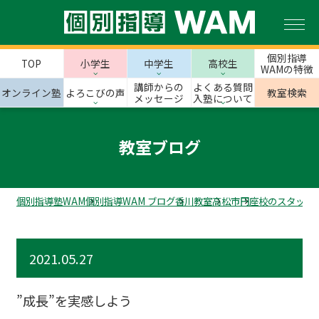
個別指導
TOP
小学生
中学生
高校生
WAMの特徴
講師からの
よくある質問
オンライン塾
よろこびの声
教室検索
メッセージ
入塾について
教室ブログ
個別指導塾WAM
個別指導WAM ブログ
香川教室
高松市
円座校のスタッフ
2021.05.27
”成長”を実感しよう