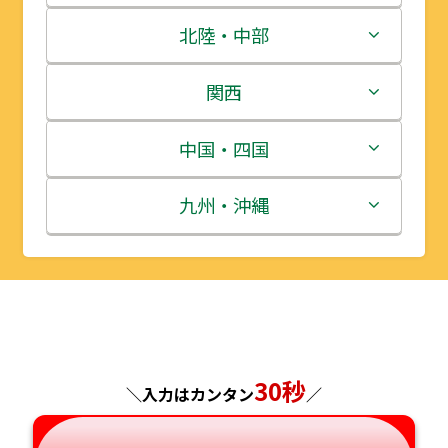
青森県
茨城県
北陸・中部
岩手県
栃木県
新潟県
関西
宮城県
群馬県
富山県
三重県
中国・四国
秋田県
埼玉県
石川県
滋賀県
鳥取県
九州・沖縄
山形県
千葉県
福井県
京都府
島根県
福岡県
福島県
東京都
山梨県
大阪府
岡山県
佐賀県
神奈川県
長野県
兵庫県
広島県
長崎県
30秒
＼入力はカンタン
／
岐阜県
奈良県
山口県
熊本県