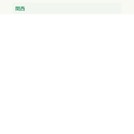
関西
兵庫県
大阪府
京都府
奈良県
滋賀県
三重県
和歌山県
中国・四国
広島県
香川県
愛媛県
徳島県
九州・沖縄
福岡県
佐賀県
長崎県
熊本県
沖縄県