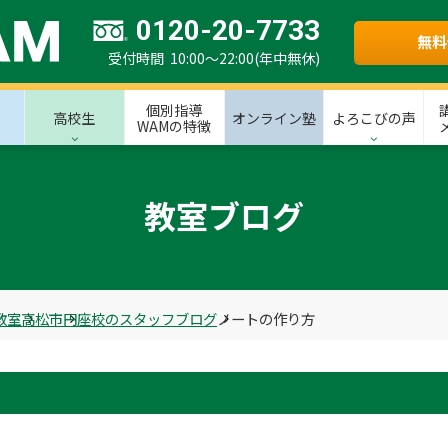
0120-20-7733
無料
受付時間 10:00～22:00(年中無休)
個別指導
高校生
オンライン塾
よろこびの声
WAMの特徴
教室ブログ
教室
高松市
円座校のスタッフブログ
ノートの作り方