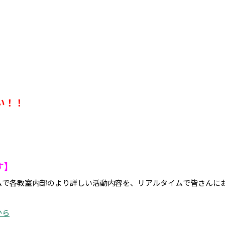
い！！
す】
ムで各教室内部のより詳しい活動内容を、リアルタイムで皆さんに
から