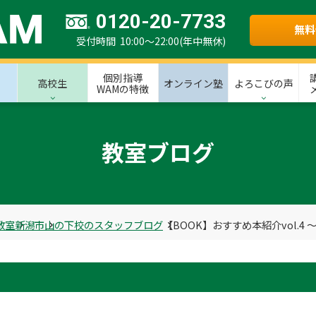
0120-20-7733
無料
受付時間 10:00～22:00(年中無休)
個別指導
高校生
オンライン塾
よろこびの声
WAMの特徴
教室ブログ
教室
新潟市
山の下校のスタッフブログ
【BOOK】おすすめ本紹介vol.4 ～