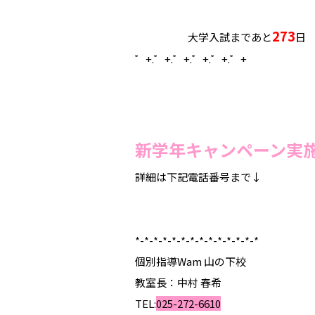
273
大学入試まであと
日
゜+.――゜+.――゜+.――゜+.――゜+.――゜+
新学年キャンペーン実
詳細は下記電話番号まで↓
*-*-*-*-*-*-*-*-*-*-*-*-*-*
個別指導Wam 山の下校
教室長：中村 春希
TEL:
025-272-6610