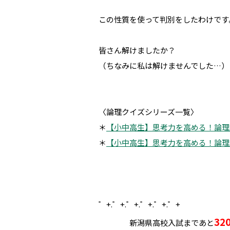
この性質を使って判別をしたわけです
皆さん解けましたか？
（ちなみに私は解けませんでした…）
〈論理クイズシリーズ一覧〉
＊
【小中高生】思考力を高める！論理ク
＊
【小中高生】思考力を高める！論理ク
゜+.――゜+.――゜+.――゜+.――゜+.――゜+
32
新潟県高校入試まであと