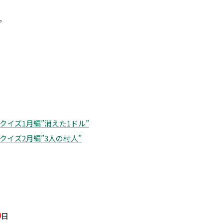
。
イズ1月編”消えた1ドル”
イズ2月編”3人の村人”
0
日