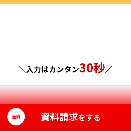
群馬県
島根県
埼玉県
岡山県
千葉県
広島県
東京都
山口県
30秒
神奈川県
徳島県
＼入力はカンタン
／
香川県
愛媛県
高知県
資料請求
をする
無料