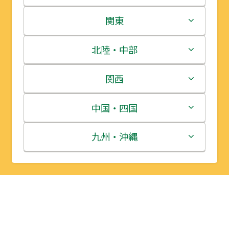
北海道
関東
青森県
茨城県
北陸・中部
岩手県
栃木県
新潟県
関西
宮城県
群馬県
富山県
三重県
中国・四国
秋田県
埼玉県
石川県
滋賀県
鳥取県
九州・沖縄
山形県
千葉県
福井県
京都府
島根県
福岡県
福島県
東京都
山梨県
大阪府
岡山県
佐賀県
神奈川県
長野県
兵庫県
広島県
長崎県