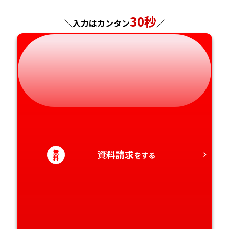
30秒
岐阜県
奈良県
山口県
熊本県
＼入力はカンタン
／
静岡県
和歌山県
徳島県
大分県
愛知県
香川県
宮崎県
愛媛県
鹿児島県
高知県
沖縄県
無
資料請求
をする
料