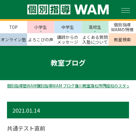
個別指導
TOP
小学生
中学生
高校生
WAMの特徴
講師からの
よくある質問
オンライン塾
よろこびの声
教室検索
メッセージ
入塾について
教室ブログ
個別指導塾WAM
個別指導WAM ブログ
香川教室
高松市
円座校のスタッフ
2021.01.14
共通テスト直前