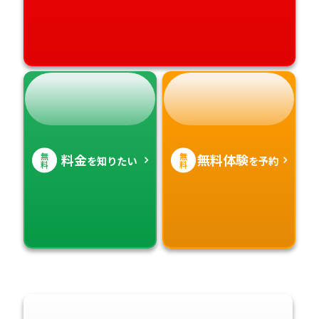
無
無
料金
無料体験
を知りたい
を予約
料
料