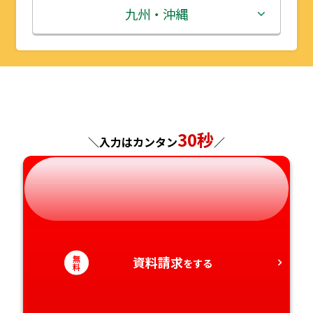
秋田県
埼玉県
石川県
滋賀県
鳥取県
九州・沖縄
山形県
千葉県
福井県
京都府
島根県
福岡県
福島県
東京都
山梨県
大阪府
岡山県
佐賀県
神奈川県
長野県
兵庫県
広島県
長崎県
30秒
＼入力はカンタン
／
岐阜県
奈良県
山口県
熊本県
静岡県
和歌山県
徳島県
大分県
愛知県
香川県
宮崎県
無
資料請求
をする
料
愛媛県
鹿児島県