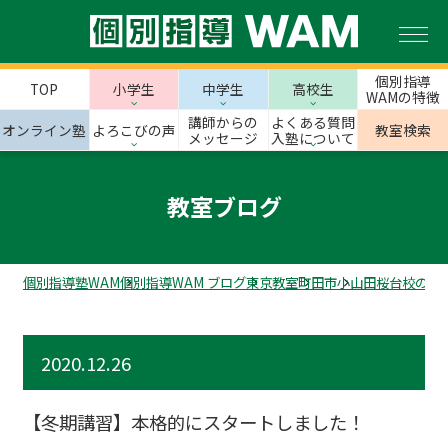
個別指導
TOP
小学生
中学生
高校生
WAMの特徴
講師からの
よくある質問
オンライン塾
よろこびの声
教室検索
メッセージ
入塾について
教室ブログ
個別指導塾WAM
個別指導WAM ブログ
東京教室
町田市
小山田桜台校のス
2020.12.26
【冬期講習】本格的にスタートしました！