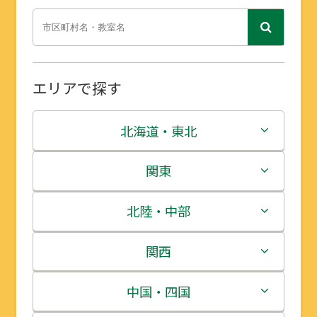
エリアで探す
北海道・東北
北海道
関東
青森県
茨城県
北陸・中部
岩手県
栃木県
新潟県
関西
宮城県
群馬県
富山県
三重県
中国・四国