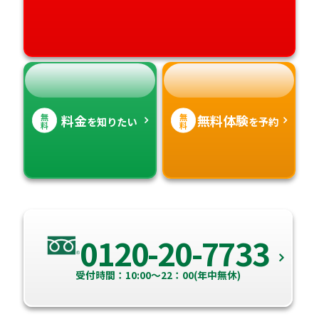
高知県
沖縄県
無
無
料金
無料体験
を知りたい
を予約
料
料
0120-20-7733
受付時間：10:00～22：00(年中無休)