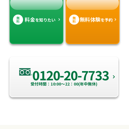
無
無
料金
無料体験
を知りたい
を予約
料
料
0120-20-7733
受付時間：10:00～22：00(年中無休)