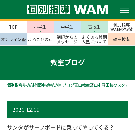
個別指導
TOP
小学生
中学生
高校生
WAMの特徴
講師からの
よくある質問
オンライン塾
よろこびの声
教室検索
メッセージ
入塾について
教室ブログ
個別指導塾WAM
個別指導WAM ブログ
富山教室
富山市
豊田校のスタッフ
2020.12.09
サンタがサーフボードに乗ってやってくる？