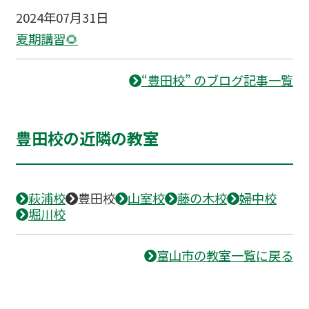
2024年07月31日
夏期講習🌻
“豊田校” のブログ記事一覧
豊田校の近隣の教室
萩浦校
豊田校
山室校
藤の木校
婦中校
堀川校
富山市の教室一覧に戻る