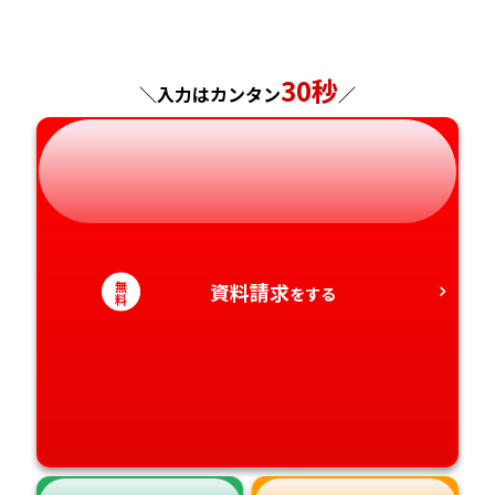
福島県
東京都
山梨県
大阪府
岡山県
佐賀県
神奈川県
長野県
兵庫県
広島県
長崎県
30秒
＼入力はカンタン
／
岐阜県
奈良県
山口県
熊本県
静岡県
和歌山県
徳島県
大分県
愛知県
香川県
宮崎県
無
資料請求
をする
料
愛媛県
鹿児島県
高知県
沖縄県