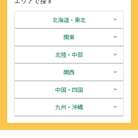
エリアで探す
北海道・東北
北海道
関東
青森県
茨城県
北陸・中部
岩手県
栃木県
新潟県
関西
宮城県
群馬県
富山県
三重県
中国・四国
秋田県
埼玉県
石川県
滋賀県
鳥取県
九州・沖縄
山形県
千葉県
福井県
京都府
島根県
福岡県