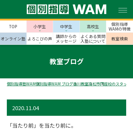
個別指導
TOP
小学生
中学生
高校生
WAMの特徴
講師からの
よくある質問
オンライン塾
よろこびの声
教室検索
メッセージ
入塾について
教室ブログ
個別指導塾WAM
個別指導WAM ブログ
香川教室
高松市
円座校のスタッフ
2020.11.04
「当たり前」を当たり前に。