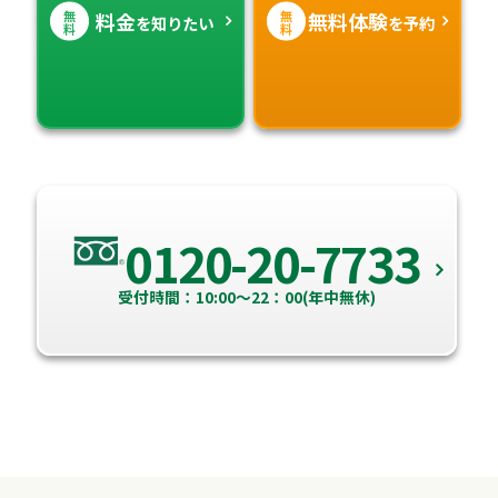
無
無
料金
無料体験
を知りたい
を予約
料
料
0120-20-7733
受付時間：10:00～22：00(年中無休)