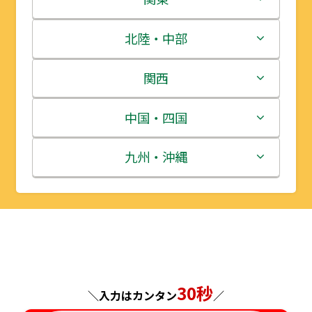
青森県
茨城県
北陸・中部
岩手県
栃木県
新潟県
関西
宮城県
群馬県
富山県
三重県
中国・四国
秋田県
埼玉県
石川県
滋賀県
鳥取県
九州・沖縄
山形県
千葉県
福井県
京都府
島根県
福岡県
福島県
東京都
山梨県
大阪府
岡山県
佐賀県
神奈川県
長野県
兵庫県
広島県
長崎県
30秒
＼入力はカンタン
／
岐阜県
奈良県
山口県
熊本県