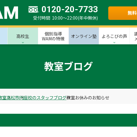
0120-20-7733
無料
受付時間 10:00～22:00(年中無休)
個別指導
高校生
オンライン塾
よろこびの声
WAMの特徴
教室ブログ
教室
高松市
円座校のスタッフブログ
教室お休みのお知らせ