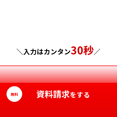
埼玉県
岡山県
千葉県
広島県
東京都
山口県
30秒
神奈川県
徳島県
＼入力はカンタン
／
香川県
愛媛県
高知県
資料請求
をする
無料