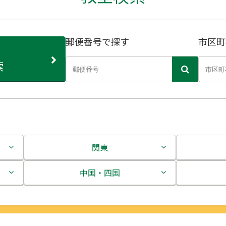
郵便番号で探す
市区町
索
関東
茨城県
中国・四国
栃木県
鳥取県
群馬県
島根県