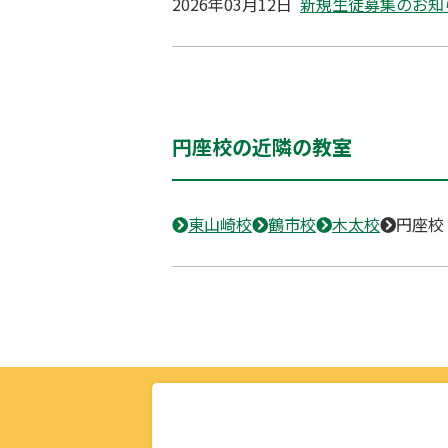
2026年03月12日
新規生徒募集のお知
円座校の近隣の教室
東山崎校
鶴市校
木太校
円座校