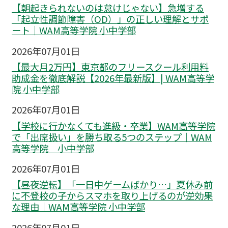
【朝起きられないのは怠けじゃない】急増する
「起立性調節障害（OD）」の正しい理解とサポ
ート｜WAM高等学院 小中学部
2026年07月01日
【最大月2万円】東京都のフリースクール利用料
助成金を徹底解説【2026年最新版】| WAM高等学
院 小中学部
2026年07月01日
【学校に行かなくても進級・卒業】WAM高等学院
で「出席扱い」を勝ち取る5つのステップ｜WAM
高等学院 小中学部
2026年07月01日
【昼夜逆転】「一日中ゲームばかり…」夏休み前
に不登校の子からスマホを取り上げるのが逆効果
な理由｜WAM高等学院 小中学部
2026年07月01日