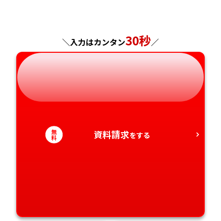
山梨県
大阪府
岡山県
佐賀県
神奈川県
長野県
兵庫県
広島県
長崎県
30秒
＼入力はカンタン
／
岐阜県
奈良県
山口県
熊本県
静岡県
和歌山県
徳島県
大分県
愛知県
香川県
宮崎県
無
資料請求
をする
愛媛県
鹿児島県
料
高知県
沖縄県