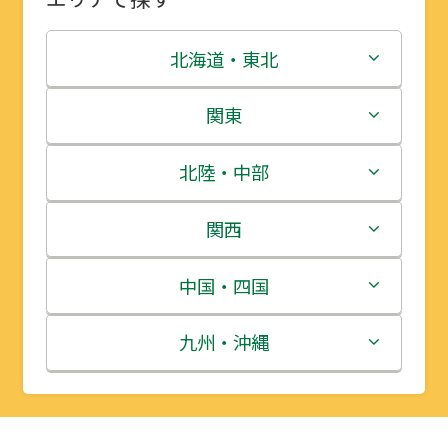
北海道・東北
北海道
関東
青森県
茨城県
北陸・中部
岩手県
栃木県
新潟県
関西
宮城県
群馬県
富山県
三重県
中国・四国
秋田県
埼玉県
石川県
滋賀県
鳥取県
九州・沖縄
山形県
千葉県
福井県
京都府
島根県
福岡県
福島県
東京都