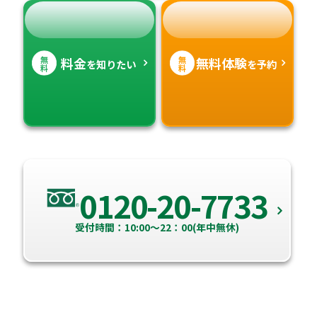
無
無
料金
無料体験
を知りたい
を予約
料
料
0120-20-7733
受付時間：10:00～22：00(年中無休)