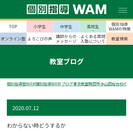
個別指導
TOP
小学生
中学生
高校生
WAMの特徴
講師からの
よくある質問
オンライン塾
よろこびの声
教室検索
メッセージ
入塾について
教室ブログ
個別指導塾WAM
個別指導WAM ブログ
東京教室
町田市
小山田桜台校のス
2020.07.12
わからない時どうするか